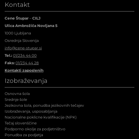
Kontakt
Cene Štupar
–
CILJ
Ulica Ambrožiča Novljana 5
1000 Ljubljana
Osrednja Slovenija
info@cene-stupar.si
Tel.:
01/234 44 00
Faks:
01/234 44 28
Kontakti zaposlenih
Izobraževanja
Osnovna šola
Srednje šole
Jezikovna šola, ponudba jezikovnih tečajev
Izobraževanja, usposabljanja
Nacionalne poklicne kvalifikacije (NPK
)
Tečaj slovenščine
Podporno okolje za podjetništvo
Ponudba za podjetja