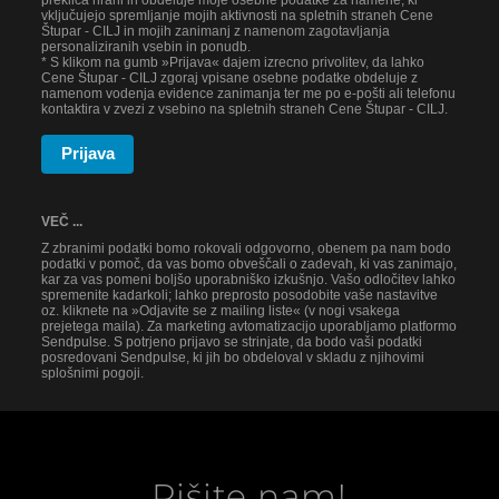
preklica hrani in obdeluje moje osebne podatke za namene, ki
vključujejo spremljanje mojih aktivnosti na spletnih straneh Cene
Štupar - CILJ in mojih zanimanj z namenom zagotavljanja
personaliziranih vsebin in ponudb.
* S klikom na gumb »Prijava« dajem izrecno privolitev, da lahko
Cene Štupar - CILJ zgoraj vpisane osebne podatke obdeluje z
namenom vodenja evidence zanimanja ter me po e-pošti ali telefonu
kontaktira v zvezi z vsebino na spletnih straneh Cene Štupar - CILJ.
Prijava
VEČ ...
Z zbranimi podatki bomo rokovali odgovorno, obenem pa nam bodo
podatki v pomoč, da vas bomo obveščali o zadevah, ki vas zanimajo,
kar za vas pomeni boljšo uporabniško izkušnjo. Vašo odločitev lahko
spremenite kadarkoli; lahko preprosto posodobite vaše nastavitve
oz. kliknete na »Odjavite se z mailing liste« (v nogi vsakega
prejetega maila). Za marketing avtomatizacijo uporabljamo platformo
Sendpulse. S potrjeno prijavo se strinjate, da bodo vaši podatki
posredovani Sendpulse, ki jih bo obdeloval v skladu z njihovimi
splošnimi pogoji.
Pišite nam!