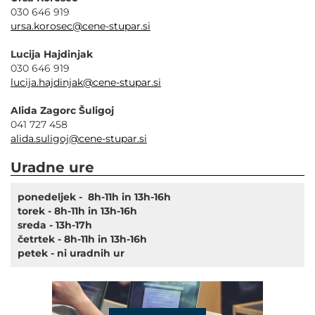
030 646 919
ursa.korosec@cene-stupar.si
Lucija Hajdinjak
030 646 919
lucija.hajdinjak@cene-stupar.si
Alida Zagorc Šuligoj
041 727 458
alida.suligoj@cene-stupar.si
Uradne ure
ponedeljek - 8h-11h in 13h-16h
torek - 8h-11h in 13h-16h
sreda - 13h-17h
četrtek - 8h-11h in 13h-16h
petek - ni uradnih ur