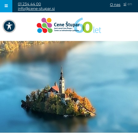
01 234 44 00
sl
en
O nas
info@cene-stupar.si
IŠČI
NAVIGACIJA PREKO TIPKOVNICE
IZKLJUČI ANIMACIJE
VISOK KONTRAST
SIVINE