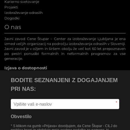
Karierno svetovanje
Projekti
Izobraževanje odraslih
Dogodki
O nas
Javni zavod Cene Štupar – Center za izobraževanje Ljubljana je ena
izmed večjih organizacij na področju izobraževanja odraslih v Sloveniji.
Javni zavod je v ožjem in širšem okolju že več kot 60 let prepoznaven
po pestri ponudbi formalnih in neformalnih programov za vse
generacije.
Izjava o dostopnosti
BODITE SEZNANJENI Z DOGAJANJEM
PRI NAS:
*
Obvestilo
* S klikom na gumb »Prijava« dovoljujem, da Cene Štupar - CILJ do