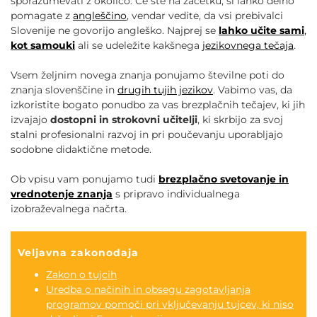
sporazumevati z okolico. Če ste na začetku, si lahko delno
pomagate z
angleščino
, vendar vedite, da vsi prebivalci
Slovenije ne govorijo angleško. Najprej se
lahko učite sami
,
kot samouki
ali se udeležite kakšnega
jezikovnega tečaja
.
Vsem željnim novega znanja ponujamo številne poti do
znanja slovenščine in
drugih tujih jezikov
. Vabimo vas, da
izkoristite bogato ponudbo za vas brezplačnih tečajev, ki jih
izvajajo
dostopni in strokovni učitelji
, ki skrbijo za svoj
stalni profesionalni razvoj in pri poučevanju uporabljajo
sodobne didaktične metode.
Ob vpisu vam ponujamo tudi
brezplačno svetovanje in
vrednotenje znanja
s pripravo individualnega
izobraževalnega načrta.
Veljavna zakonodaja
Zakon o tujcih
Uredba o načinih in obsegu zagotavljanja
programov pomoči pri vključevanju tujcev, ki niso