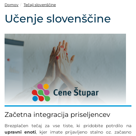
POVEČAJ PISAVO
Domov
Tečaji slovenščine
Učenje slovenščine
POMANJŠAJ PISAVO
OZNAČI NASLOVE
OZNAČI POVEZAVE
PODČRTAJ POVEZAVE
ZEMLJEVID STRANI
IZJAVA O DOSTOPNOSTI
Začetna integracija priseljencev
Brezplačen tečaj za vse tiste, ki pridobite potrdilo na
upravni enoti
, kjer imate prijavljeno stalno oz. začasno