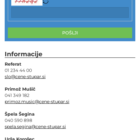
POŠLJI
Informacije
Referat
01 234 44 00
slo@cene-stupar.si
Primož Mušič
041 349 182
primoz.music@cene-stupar.si
Špela Šegina
040 590 898
spela.segina@cene-stupar.si
Urša Korošec