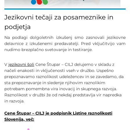
Jezikovni tečaji za posameznike in
podjetja
Na podlagi dolgoletnih izkušenj smo zasnovali jezikovne
delavnice z izkušenemi predavatelji. Pred vključitvijo vam
nudimo brezplačno svetovanje in testiranje.
V
jezikovni šoli
Cene Štupar – CILJ delujemo v skladu z
načeli enakosti in vključenosti vseh v družbo. Uspešno
prepoznavamo raznolikost udeležencev in se zavedamo, da
sta prepoznavanje in sledenje njihovim raznolikim
potrebam pomembna vira inovacij in skupnega razvoja.
Raznolikost v družbi že od nekdaj predstavlja vir napredka
in razvoja.
Cene Štupar – CILJ je podpisnik Listine raznolikosti
Slovenija, več: