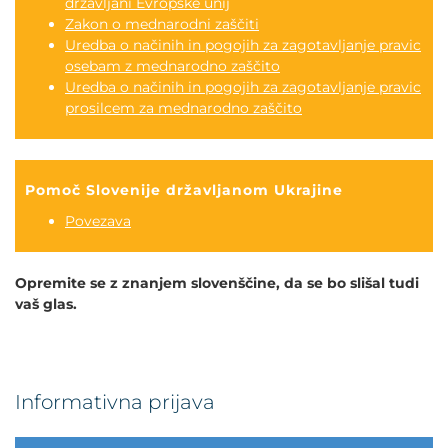
državljani Evropske unij
Zakon o mednarodni zaščiti
Uredba o načinih in pogojih za zagotavljanje pravic
osebam z mednarodno zaščito
Uredba o načinih in pogojih za zagotavljanje pravic
prosilcem za mednarodno zaščito
Pomoč Slovenije državljanom Ukrajine
Povezava
Opremite se z znanjem slovenščine, da se bo slišal tudi
vaš glas.
Informativna prijava