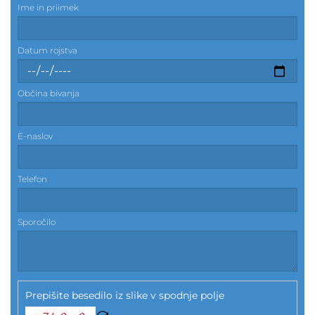
Ime in priimek
Datum rojstva
Občina bivanja
E-naslov
Telefon
Sporočilo
Prepišite besedilo iz slike v spodnje polje