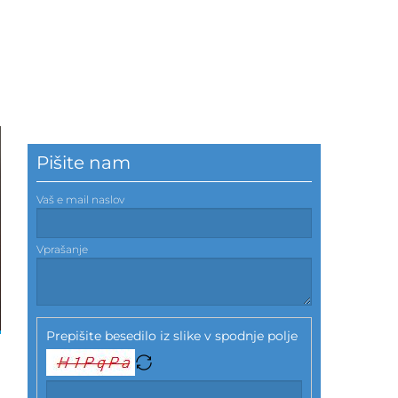
Pišite nam
Vaš e mail naslov
Vprašanje
Prepišite besedilo iz slike v spodnje polje