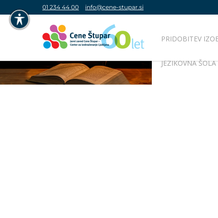
01 234 44 00
info@cene-stupar.si
PRIDOBITEV IZO
NAVIGACIJA PREKO TIPKOVNICE
JEZIKOVNA ŠOLA
IZKLJUČI ANIMACIJE
VISOK KONTRAST
SIVINE