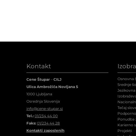
Kontakt
Izobr
Osnovna š
Cene Štupar
–
CILJ
Srednje šo
Ulica Ambrožiča Novljana 5
Jezikovna 
1000 Ljubljana
Izobraževa
Osrednja Slovenija
Nacionalne
Tečaj slov
info@cene-stupar.si
Podporno 
Tel.:
01/234 44 00
Ponudba z
Faks:
01/234 44 28
Karierno 
Kontakti zaposlenih
Projekti