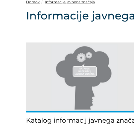
POVEČAJ PISAVO
Domov
Informacije javnega značaja
Informacije javneg
POMANJŠAJ PISAVO
OZNAČI NASLOVE
OZNAČI POVEZAVE
PODČRTAJ POVEZAVE
ZEMLJEVID STRANI
IZJAVA O DOSTOPNOSTI
Katalog informacij javnega znač