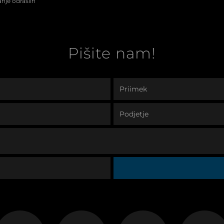
nje odraslih
Pišite nam!