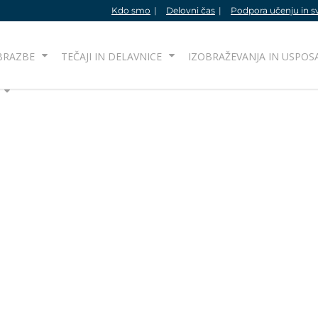
Kdo smo
Delovni čas
Podpora učenju in s
BRAZBE
TEČAJI IN DELAVNICE
IZOBRAŽEVANJA IN USPOS