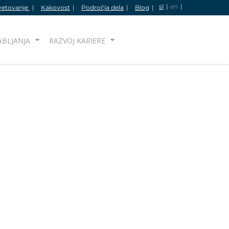
sl
en
vetovanje
Kakovost
Področja dela
Blog
IŠČI
ABLJANJA
RAZVOJ KARIERE