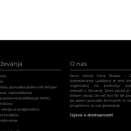
aževanja
O nas
Javni zavod Cene Štupar – C
ola
izobraževanje Ljubljana je ena iz
le
organizacij na področju izob
šola, ponudba jezikovnih tečajev
odraslih v Sloveniji. Javni zavod je
nja, usposabljanja
širšem okolju že več kot 60 let p
 poklicne kvalifikacije (NPK
)
po pestri ponudbi formalnih in n
enščine
programov za vse generacije.
okolje za podjetništvo
Izjava o dostopnosti
a podjetja
svetovanje