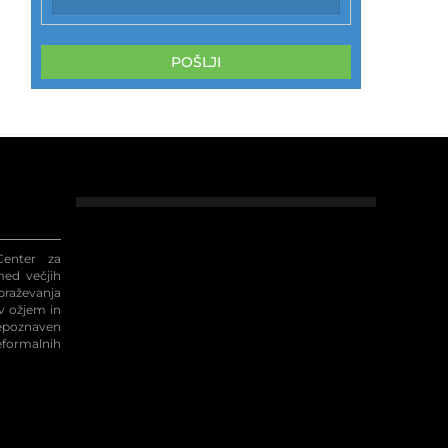
POŠLJI
enter za
med večjih
raževanja
 v ožjem in
repoznaven
eformalnih