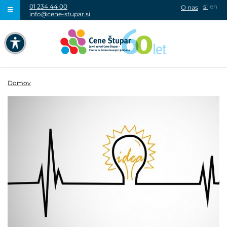
01 234 44 00
sl
en
O nas
info@cene-stupar.si
IŠČI
NAVIGACIJA PREKO TIPKOVNICE
IZKLJUČI ANIMACIJE
Domov
VISOK KONTRAST
SIVINE