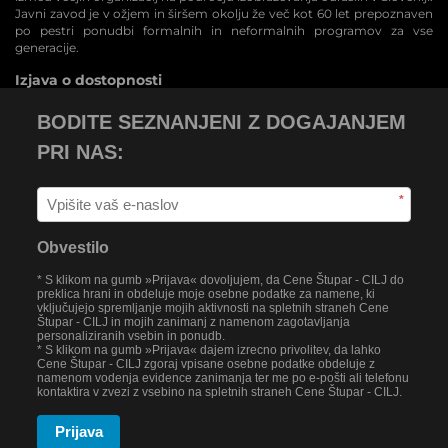
Javni zavod je v ožjem in širšem okolju že več kot 60 let prepoznaven
po pestri ponudbi formalnih in neformalnih programov za vse
generacije.
Izjava o dostopnosti
BODITE SEZNANJENI Z DOGAJANJEM
PRI NAS:
*
Obvestilo
* S klikom na gumb »Prijava« dovoljujem, da Cene Štupar - CILJ do
preklica hrani in obdeluje moje osebne podatke za namene, ki
vključujejo spremljanje mojih aktivnosti na spletnih straneh Cene
Štupar - CILJ in mojih zanimanj z namenom zagotavljanja
personaliziranih vsebin in ponudb.
* S klikom na gumb »Prijava« dajem izrecno privolitev, da lahko
Cene Štupar - CILJ zgoraj vpisane osebne podatke obdeluje z
namenom vodenja evidence zanimanja ter me po e-pošti ali telefonu
kontaktira v zvezi z vsebino na spletnih straneh Cene Štupar - CILJ.
Prijava