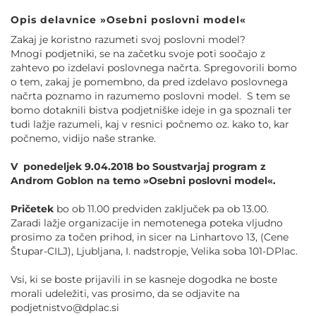
Opis delavnice »Osebni poslovni model«
Zakaj je koristno razumeti svoj poslovni model?
Mnogi podjetniki, se na začetku svoje poti soočajo z
zahtevo po izdelavi poslovnega načrta. Spregovorili bomo
o tem, zakaj je pomembno, da pred izdelavo poslovnega
načrta poznamo in razumemo poslovni model. S tem se
bomo dotaknili bistva podjetniške ideje in ga spoznali ter
tudi lažje razumeli, kaj v resnici počnemo oz. kako to, kar
počnemo, vidijo naše stranke.
V ponedeljek 9.04.2018 bo Soustvarjaj program z
Androm Goblon na temo »Osebni poslovni model«.
Pričetek
bo ob 11.00 predviden zaključek pa ob 13.00.
Zaradi lažje organizacije in nemotenega poteka vljudno
prosimo za točen prihod, in sicer na Linhartovo 13, (Cene
Štupar-CILJ), Ljubljana, I. nadstropje, Velika soba 101-DPlac.
Vsi, ki se boste prijavili in se kasneje dogodka ne boste
morali udeležiti, vas prosimo, da se odjavite na
podjetnistvo@dplac.si