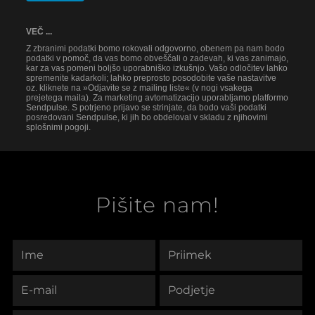
VEČ ...
Z zbranimi podatki bomo rokovali odgovorno, obenem pa nam bodo
podatki v pomoč, da vas bomo obveščali o zadevah, ki vas zanimajo,
kar za vas pomeni boljšo uporabniško izkušnjo. Vašo odločitev lahko
spremenite kadarkoli; lahko preprosto posodobite vaše nastavitve
oz. kliknete na »Odjavite se z mailing liste« (v nogi vsakega
prejetega maila). Za marketing avtomatizacijo uporabljamo platformo
Sendpulse. S potrjeno prijavo se strinjate, da bodo vaši podatki
posredovani Sendpulse, ki jih bo obdeloval v skladu z njihovimi
splošnimi pogoji.
Pišite nam!