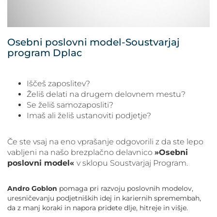
POVEČAJ PISAVO
POMANJŠAJ PISAVO
Osebni poslovni model-Soustvarjaj
program Dplac
OZNAČI NASLOVE
OZNAČI POVEZAVE
Iščeš zaposlitev?
Želiš delati na drugem delovnem mestu?
Se želiš samozaposliti?
PODČRTAJ POVEZAVE
Imaš ali želiš ustanoviti podjetje?
ZEMLJEVID STRANI
Če ste vsaj na eno vprašanje odgovorili z da ste lepo
vabljeni na našo brezplačno delavnico
»Osebni
IZJAVA O DOSTOPNOSTI
poslovni model«
v sklopu Soustvarjaj Program.
Andro Goblon
pomaga pri razvoju poslovnih modelov,
uresničevanju podjetniških idej in kariernih spremembah,
da z manj koraki in napora pridete dlje, hitreje in višje.