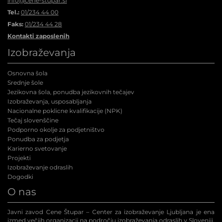
info@cene-stupar.si
Tel.:
01/234 44 00
Faks:
01/234 44 28
Kontakti zaposlenih
Izobraževanja
Osnovna šola
Srednje šole
Jezikovna šola, ponudba jezikovnih tečajev
Izobraževanja, usposabljanja
Nacionalne poklicne kvalifikacije (NPK
)
Tečaj slovenščine
Podporno okolje za podjetništvo
Ponudba za podjetja
Karierno svetovanje
Projekti
Izobraževanje odraslih
Dogodki
O nas
Javni zavod Cene Štupar – Center za izobraževanje Ljubljana je ena
izmed večjih organizacij na področju izobraževanja odraslih v Sloveniji.