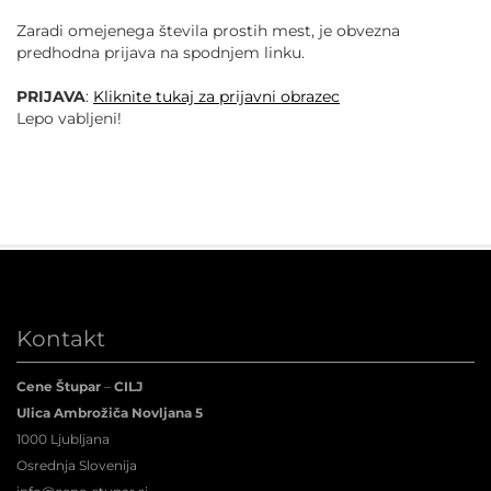
Zaradi omejenega števila prostih mest, je obvezna
predhodna prijava na spodnjem linku.
PRIJAVA
:
Kliknite tukaj za prijavni obrazec
Lepo vabljeni!
Kontakt
Cene Štupar
–
CILJ
Ulica Ambrožiča Novljana 5
1000 Ljubljana
Osrednja Slovenija