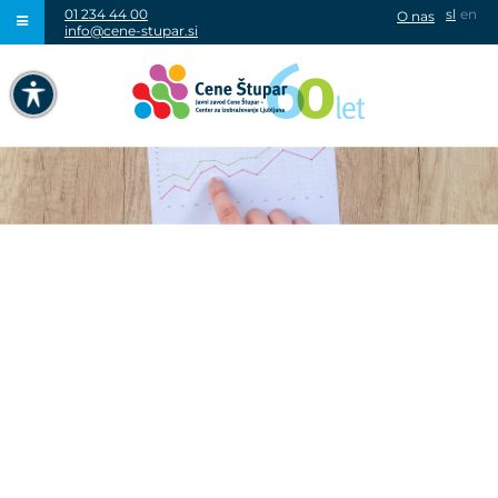
01 234 44 00
sl
en
O nas
info@cene-stupar.si
IŠČI
NAVIGACIJA PREKO TIPKOVNICE
IZKLJUČI ANIMACIJE
VISOK KONTRAST
SIVINE