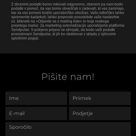
Z zbranimi podatki bomo rokovali odgovorno, obenem pa nam bodo
podatki v pomoč, da vas bomo obveščali o zadevah, ki vas zanimajo,
kar za vas pomeni boljšo uporabniško izkušnjo. Vašo odločitev lahko
spremenite kadarkoli; lahko preprosto posodobite vaše nastavitve
oz. kliknete na »Odjavite se z mailing liste« (v nogi vsakega
prejetega maila). Za marketing avtomatizacijo uporabljamo platformo
Sendpulse. S potrjeno prijavo se strinjate, da bodo vaši podatki
posredovani Sendpulse, ki jih bo obdeloval v skladu z njihovimi
splošnimi pogoji.
Pišite nam!