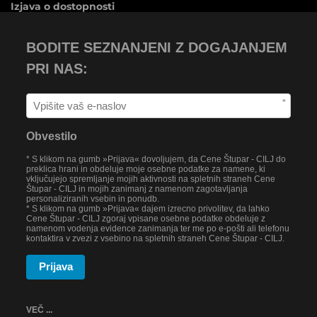
Izjava o dostopnosti
BODITE SEZNANJENI Z DOGAJANJEM
PRI NAS:
*
Obvestilo
* S klikom na gumb »Prijava« dovoljujem, da Cene Štupar - CILJ do
preklica hrani in obdeluje moje osebne podatke za namene, ki
vključujejo spremljanje mojih aktivnosti na spletnih straneh Cene
Štupar - CILJ in mojih zanimanj z namenom zagotavljanja
personaliziranih vsebin in ponudb.
* S klikom na gumb »Prijava« dajem izrecno privolitev, da lahko
Cene Štupar - CILJ zgoraj vpisane osebne podatke obdeluje z
namenom vodenja evidence zanimanja ter me po e-pošti ali telefonu
kontaktira v zvezi z vsebino na spletnih straneh Cene Štupar - CILJ.
Prijava
VEČ ...