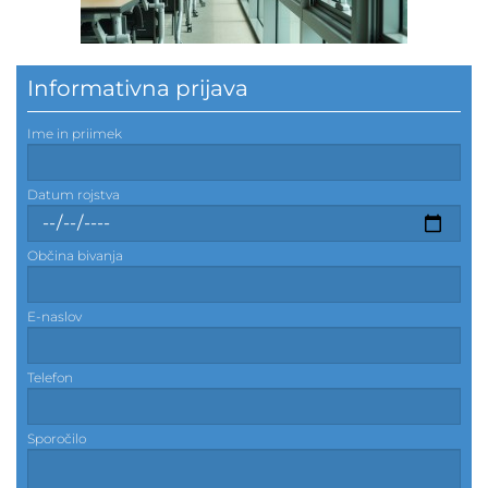
Informativna prijava
Ime in priimek
Datum rojstva
Občina bivanja
E-naslov
Telefon
Sporočilo