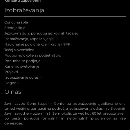
Kontakti zaposlenih
Izobraževanja
Osnovna šola
Srednje šole
Jezikovna šola, ponudba jezikovnih tečajev
Izobraževanja, usposabljanja
Nacionalne poklicne kvalifikacije (NPK
)
Tečaj slovenščine
Podporno okolje za podjetništvo
Ponudba za podjetja
Karierno svetovanje
Projekti
Izobraževanje odraslih
Dogodki
O nas
Javni zavod Cene Štupar – Center za izobraževanje Ljubljana je ena
izmed večjih organizacij na področju izobraževanja odraslih v Sloveniji.
Javni zavod je v ožjem in širšem okolju že več kot 60 let prepoznaven
po pestri ponudbi formalnih in neformalnih programov za vse
generacije.