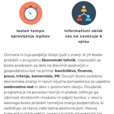
lasten tempo
informativni obisk
opravljanja izpitov
vas ne zavezuje k
vpisu
Domača in tuja podjetja iščejo ljudi z znanji, ki jih boste
pridobili v programu
Ekonomski tehnik
. Usposobili se
boste predvsem za delo na številnih področjih v
gospodarstvu kot na primer
bančništvo, finance,
pravo, trženje, komerciala, PR
. Osvojili boste sodobna
ekonomska znanja in razvili ključne kompetence za uspešno
osebnostno rast
in delo v poslovnem okolju. Poudarek
programa je na povezavi teorije in prakse, odlikuje ga
izbirnost strokovnih modulov in odprti kurikul, v okviru
katerega boste pridobili temeljna znanja podjetništva, ki
zadoščajo za razvoj vaše lastne poslovne poti. Razvoj
komunikacijskih veščin, organizacijskih sposobnosti ter