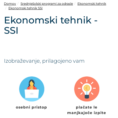
POVEČAJ PISAVO
Domov
Srednješolski programi za odrasle
Ekonomski tehnik
Ekonomski tehnik SSI
POMANJŠAJ PISAVO
Ekonomski tehnik -
SSI
OZNAČI NASLOVE
OZNAČI POVEZAVE
PODČRTAJ POVEZAVE
Izobraževanje, prilagojeno vam
ZEMLJEVID STRANI
IZJAVA O DOSTOPNOSTI
osebni pristop
plačate le
manjkajoče izpite