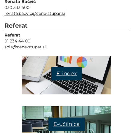
Renata Bačvić
030 333 500
renata.bacvic@cene-stupar.si
Referat
Referat
01 234 44 00
sola@cene-stupar.si
E-index
E-učilnica