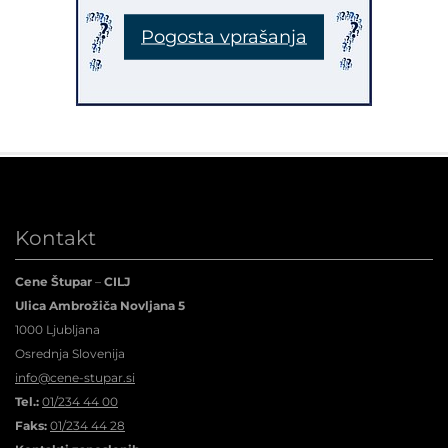
Pogosta vprašanja
Kontakt
Cene Štupar
–
CILJ
Ulica Ambrožiča Novljana 5
1000 Ljubljana
Osrednja Slovenija
info@cene-stupar.si
Tel.:
01/234 44 00
Faks:
01/234 44 28