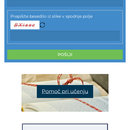
Prepišite besedilo iz slike v spodnje polje
POŠLJI
Pomoč pri učenju