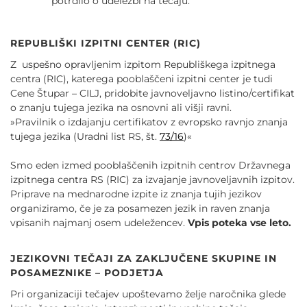
potrdilo o udeležbi na tečaju.
REPUBLIŠKI IZPITNI CENTER (RIC)
Z uspešno opravljenim izpitom Republiškega izpitnega
centra (RIC), katerega pooblaščeni izpitni center je tudi
Cene Štupar – CILJ, pridobite javnoveljavno listino/certifikat
o znanju tujega jezika na osnovni ali višji ravni.
»Pravilnik o izdajanju certifikatov z evropsko ravnjo znanja
tujega jezika (Uradni list RS, št.
73/16
)«
Smo eden izmed pooblaščenih izpitnih centrov Državnega
izpitnega centra RS (RIC) za izvajanje javnoveljavnih izpitov.
Priprave na mednarodne izpite iz znanja tujih jezikov
organiziramo, če je za posamezen jezik in raven znanja
vpisanih najmanj osem udeležencev.
Vpis poteka vse leto.
JEZIKOVNI TEČAJI ZA ZAKLJUČENE SKUPINE IN
POSAMEZNIKE
–
PODJETJA
Pri organizaciji tečajev upoštevamo želje naročnika glede