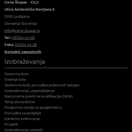
Cene Štupar
–
CILJ
Ulica Ambrožiča Novljana 5
1000 Ljubljana
Osrednja Slovenija
info@cene-stupar.si
Tel.:
01/234 44 00
Faks:
01/234 44 28
Kontakti zaposlenih
Izobraževanja
Osnovna šola
Srednje šole
Jezikovna šola, ponudba jezikovnih tečajev
Izobraževanja, usposabljanja
Nacionalne poklicne kvalifikacije (NPK
)
Tečaj slovenščine
Podporno okolje za podjetništvo
Ponudba za podjetja
Karierno svetovanje
Projekti
Izobraževanje odraslih