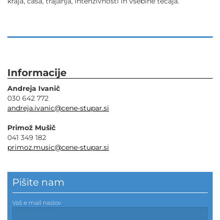
kraja, časa, trajanja, intenzivnosti in vsebine tečaja.
Informacije
Andreja Ivanič
030 642 772
andreja.ivanic@cene-stupar.si
Primož Mušič
041 349 182
primoz.music@cene-stupar.si
Pišite nam
Vaš e mail naslov