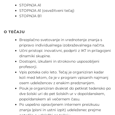
STOPNJA A1
STOPNJA A1 (osvežitveni tečaj)
STOPNJA B1
O TEČAJU
Brezplačno svetovanje in vrednotenje znanja s
pripravo individualnega izobraževalnega načrta.
Učni pristopi: inovativni, podprti z IKT in prilagojeni
dinamiki skupine.
Dostopni, izkušeni in strokovno usposobljeni
profesorji.
Vpis poteka celo leto. Tečaj je organiziran kadar
koli med letom, če je v program vpisanih najmanj
osem udeležencev z enakim predznanjem.
Pouk je organiziran dvakrat do petkrat tedensko po
dve šolski uri do pet šolskih ur v dopoldanskem,
popoldanskem ali večernem času.
Po uspešno opravljenem internem preizkusu
znanja (pisni in ustni izpit) udeleženec prejme