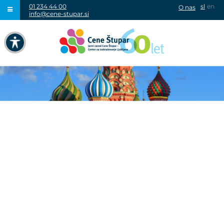
01 234 44 00
sl
en
O nas
info@cene-stupar.si
IŠČI
NAVIGACIJA PREKO TIPKOVNICE
IZKLJUČI ANIMACIJE
VISOK KONTRAST
SIVINE