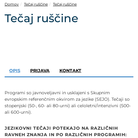
POVEČAJ PISAVO
Domov
Tečaj ruščine
Tečaj ruščine
Tečaj ruščine
POMANJŠAJ PISAVO
OZNAČI NASLOVE
OZNAČI POVEZAVE
PODČRTAJ POVEZAVE
OPIS
PRIJAVA
KONTAKT
ZEMLJEVID STRANI
Programi so javnoveljavni in usklajeni s Skupnim
evropskim referenčnim okvirom za jezike (SEJO). Tečaji so
IZJAVA O DOSTOPNOSTI
stopenjski (50-, 60- ali 80-urni) ali celoletni/intenzivni (500-
ali 600-urni).
JEZIKOVNI TEČAJI POTEKAJO NA RAZLIČNIH
RAVNEH ZNANJA IN PO RAZLIČNIH PROGRAMIH: