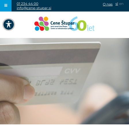
01 234 44 00
sl
en
O nas
info@cene-stupar.si
IŠČI
NAVIGACIJA PREKO TIPKOVNICE
IZKLJUČI ANIMACIJE
VISOK KONTRAST
SIVINE