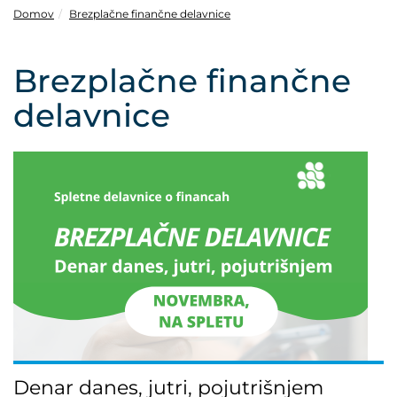
POVEČAJ PISAVO
Domov
Brezplačne finančne delavnice
POMANJŠAJ PISAVO
Brezplačne finančne
OZNAČI NASLOVE
delavnice
OZNAČI POVEZAVE
PODČRTAJ POVEZAVE
ZEMLJEVID STRANI
IZJAVA O DOSTOPNOSTI
Denar danes, jutri, pojutrišnjem