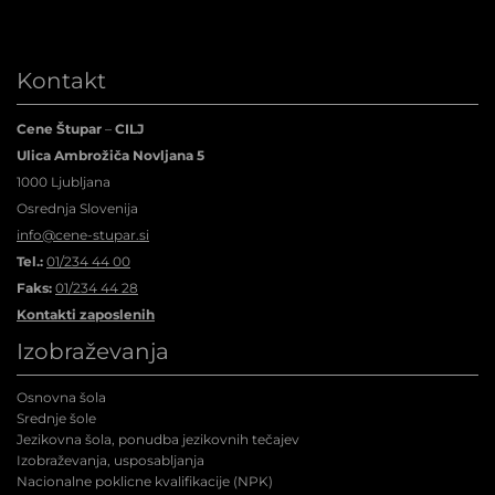
Kontakt
Cene Štupar
–
CILJ
Ulica Ambrožiča Novljana 5
1000 Ljubljana
Osrednja Slovenija
info@cene-stupar.si
Tel.:
01/234 44 00
Faks:
01/234 44 28
Kontakti zaposlenih
Izobraževanja
Osnovna šola
Srednje šole
Jezikovna šola, ponudba jezikovnih tečajev
Izobraževanja, usposabljanja
Nacionalne poklicne kvalifikacije (NPK
)