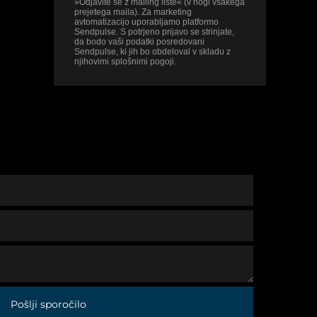
»Odjavite se z mailing liste« (v nogi vsakega
prejetega maila). Za marketing
avtomatizacijo uporabljamo platformo
Sendpulse. S potrjeno prijavo se strinjate,
da bodo vaši podatki posredovani
Sendpulse, ki jih bo obdeloval v skladu z
njihovimi splošnimi pogoji.
Pošlji sporočilo