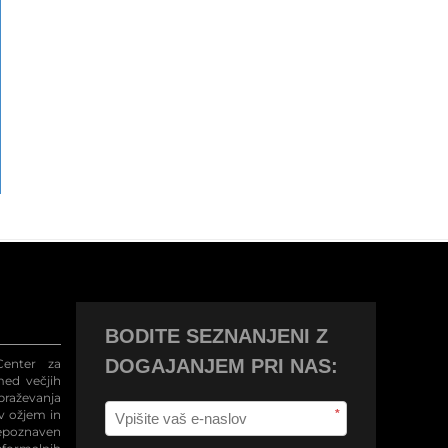
BODITE SEZNANJENI Z
DOGAJANJEM PRI NAS:
enter za
med večjih
raževanja
 v ožjem in
*
repoznaven