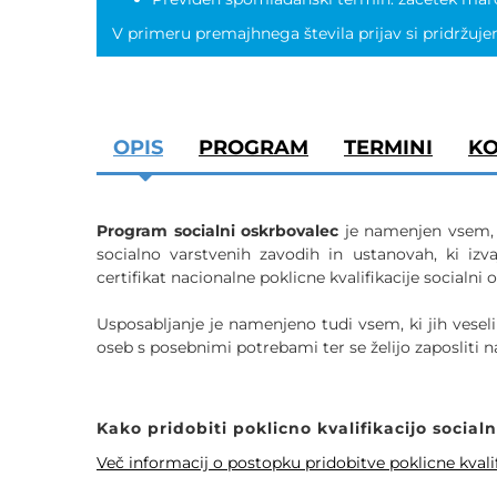
V primeru premajhnega števila prijav si pridržuje
OPIS
PROGRAM
TERMINI
KO
Program socialni oskrbovalec
je namenjen vsem, k
socialno varstvenih zavodih in ustanovah, ki izva
certifikat nacionalne poklicne kvalifikacije socialn
Usposabljanje je namenjeno tudi vsem, ki jih veseli
oseb s posebnimi potrebami ter se želijo zaposliti 
Kako pridobiti poklicno kvalifikacijo social
Več informacij o postopku pridobitve poklicne kvalif