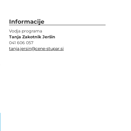
Informacije
Vodja programa
Tanja Zakotnik Jeršin
041 606 057
i
tanja.jersin@cene-stupar.si
,