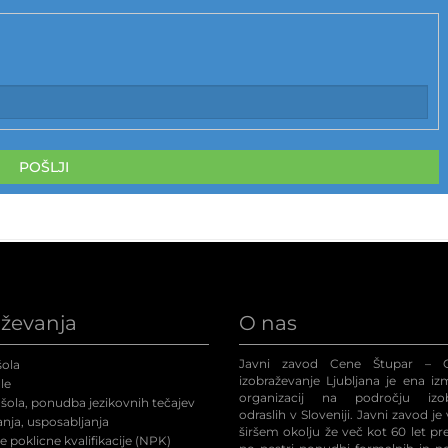
POŠLJI
aževanja
O nas
Javni zavod Cene Štupar – C
ola
izobraževanje Ljubljana je ena iz
le
organizacij na področju izob
šola, ponudba jezikovnih tečajev
odraslih v Sloveniji. Javni zavod je
nja, usposabljanja
širšem okolju že več kot 60 let p
 poklicne kvalifikacije (NPK
)