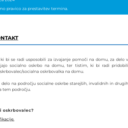
mo pravico za prestavitev termina.
NTAKT
i bi se radi usposobili za izvajanje pomoči na domu, za delo 
jajo socialno oskrbo na domu, ter tistim, ki bi radi pridobil
i oskrbovalec/socialna oskrbovalka na domu.
 delo na področju socialne oskrbe starejših, invalidnih in drugi
na tem področju.
ni oskrbovalec?
ikacije.