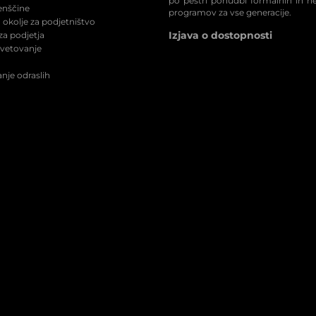
po pestri ponudbi formalnih in n
enščine
programov za vse generacije.
okolje za podjetništvo
Izjava o dostopnosti
a podjetja
svetovanje
nje odraslih