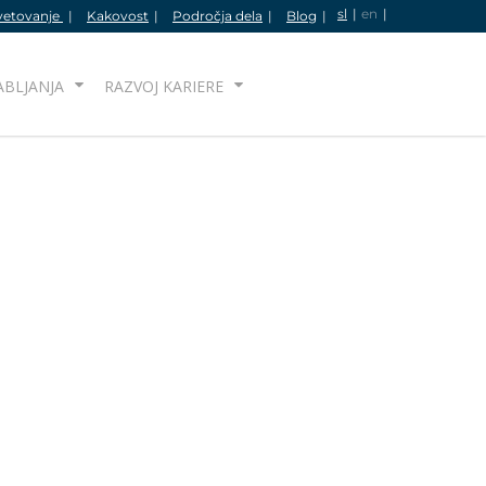
sl
en
vetovanje
Kakovost
Področja dela
Blog
IŠČI
ABLJANJA
RAZVOJ KARIERE