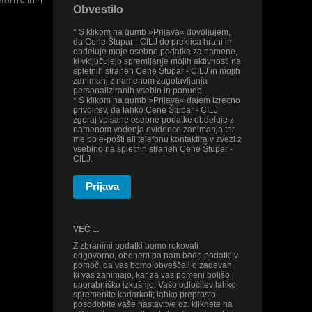
eformalnih
Obvestilo
* S klikom na gumb »Prijava« dovoljujem,
da Cene Štupar - CILJ do preklica hrani in
obdeluje moje osebne podatke za namene,
ki vključujejo spremljanje mojih aktivnosti na
spletnih straneh Cene Štupar - CILJ in mojih
zanimanj z namenom zagotavljanja
personaliziranih vsebin in ponudb.
* S klikom na gumb »Prijava« dajem izrecno
privolitev, da lahko Cene Štupar - CILJ
zgoraj vpisane osebne podatke obdeluje z
namenom vodenja evidence zanimanja ter
me po e-pošti ali telefonu kontaktira v zvezi z
vsebino na spletnih straneh Cene Štupar -
CILJ.
Prijava
VEČ ...
Z zbranimi podatki bomo rokovali
odgovorno, obenem pa nam bodo podatki v
pomoč, da vas bomo obveščali o zadevah,
ki vas zanimajo, kar za vas pomeni boljšo
uporabniško izkušnjo. Vašo odločitev lahko
spremenite kadarkoli; lahko preprosto
posodobite vaše nastavitve oz. kliknete na