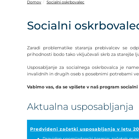
POVEČAJ PISAVO
Domov
Socialni oskrbovalec
POMANJŠAJ PISAVO
Socialni oskrboval
OZNAČI NASLOVE
Zaradi problematike staranja prebivalcev se odpi
OZNAČI POVEZAVE
prihodnosti bodo tako vključevali skrb za starejše l
Usposabljanje za socialnega oskrbovalca je namen
PODČRTAJ POVEZAVE
invalidnih in drugih oseb s posebnimi potrebami vese
ZEMLJEVID STRANI
Vabimo vas, da se vpišete v naš program socialni 
IZJAVA O DOSTOPNOSTI
Aktualna usposabljanja
Predvideni začetki usposabljanja v letu 2
Previden spomladanski termin: začetek mar