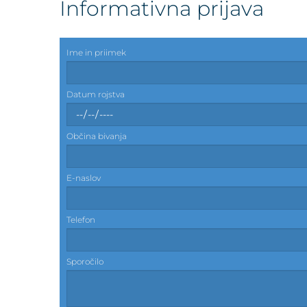
Informativna prijava
Ime in priimek
Datum rojstva
Občina bivanja
E-naslov
Telefon
Sporočilo