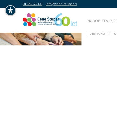
01 234 44 00
info@cene-stupar.si
PRIDOBITEV IZO
NAVIGACIJA PREKO TIPKOVNICE
JEZIKOVNA ŠOLA
IZKLJUČI ANIMACIJE
VISOK KONTRAST
SIVINE