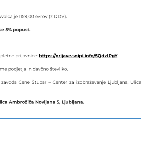
valca je 1159,00 evrov (z DDV).
ese 5% popust.
pletne prijavnice:
https://prijave.snipi.info/5QdzIPgY
ime podjetja in davčno številko.
avoda Cene Štupar – Center za izobraževanje Ljubljana, Ulic
lica Ambrožiča Novljana 5, Ljubljana.