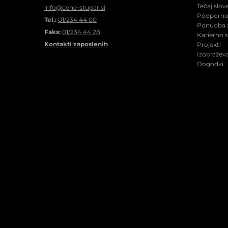
Tečaj slov
info@cene-stupar.si
Podporno 
Tel.:
01/234 44 00
Ponudba z
Faks:
01/234 44 28
Karierno 
Kontakti zaposlenih
Projekti
Izobraževa
Dogodki