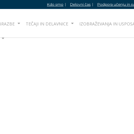
Kdo smo
Delovni čas
Podpora učenju in s
BRAZBE
TEČAJI IN DELAVNICE
IZOBRAŽEVANJA IN USPOS