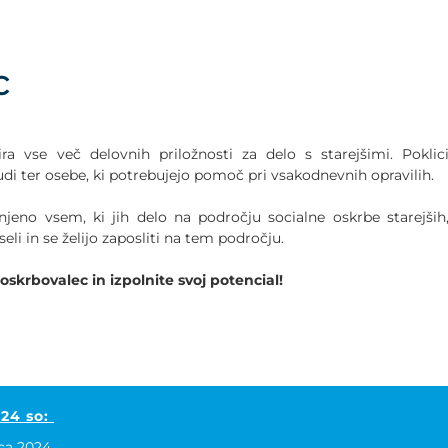
ec
ra vse več delovnih priložnosti za delo s starejšimi. Poklic
judi ter osebe, ki potrebujejo pomoč pri vsakodnevnih opravilih.
jeno vsem, ki jih delo na področju socialne oskrbe starejših
li in se želijo zaposliti na tem področju.
oskrbovalec in izpolnite svoj potencial!
024 so:
ca 2024