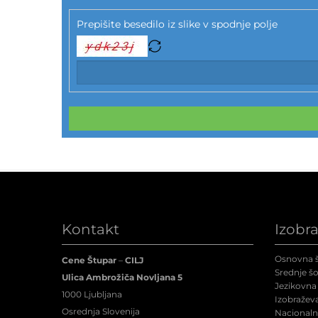
Prepišite besedilo iz slike v spodnje polje
Kontakt
Izobr
Osnovna š
Cene Štupar
–
CILJ
Srednje šo
Ulica Ambrožiča Novljana 5
Jezikovna 
1000 Ljubljana
Izobraževa
Osrednja Slovenija
Nacionalne