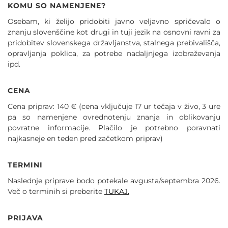
KOMU SO NAMENJENE?
Osebam, ki želijo pridobiti javno veljavno spričevalo o
znanju slovenščine kot drugi in tuji jezik na osnovni ravni za
pridobitev slovenskega državljanstva, stalnega prebivališča,
opravljanja poklica, za potrebe nadaljnjega izobraževanja
ipd.
CENA
Cena priprav: 140 € (cena vključuje 17 ur tečaja v živo, 3 ure
pa so namenjene ovrednotenju znanja in oblikovanju
povratne informacije. Plačilo je potrebno poravnati
najkasneje en teden pred začetkom priprav)
TERMINI
Naslednje priprave bodo potekale avgusta/septembra 2026.
Več o terminih si preberite
TUKAJ.
PRIJAVA