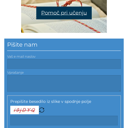
Pomoč pri učenju
Pišite nam
Vaš e mail naslov
Vprašanje
Prepišite besedilo iz slike v spodnje polje