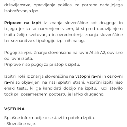
državljanstva, opravljanja poklica, za potrebe nadaljnjega
izobraževanja ipd.
Priprave na izpit
iz znanja slovenščine kot drugega in
tujega jezika so namenjene vsem, ki si pred opravljanjem
izpita želijo svetovanja in ovrednotenja znanja slovenščine
ter seznanitve s tipologijo izpitnih nalog.
Pogoji za vpis: Znanje slovenščine na ravni A1 ali A2, odvisno
od ravni izpita.
Priprave niso pogoj za pristop k izpitu.
Izpitni roki iz znanja slovenščine na
vstopni ravni
in osnovni
ravni
so objavljeni na naši spletni strani. Vzorčni izpiti niso
enaki testu, ki ga kandidati dobijo na izpitu. Tudi število
točk pri posameznem podtestu je lahko drugačno.
VSEBINA
Splošne informacije o sestavi in poteku Izpita.
• Slovnične vaje.