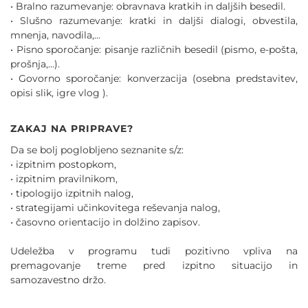
• Bralno razumevanje: obravnava kratkih in daljših besedil.
• Slušno razumevanje: kratki in daljši dialogi, obvestila,
mnenja, navodila,...
• Pisno sporočanje: pisanje različnih besedil (pismo, e-pošta,
prošnja,…).
• Govorno sporočanje: konverzacija (osebna predstavitev,
opisi slik, igre vlog ).
ZAKAJ NA PRIPRAVE?
Da se bolj poglobljeno seznanite s/z:
• izpitnim postopkom,
• izpitnim pravilnikom,
• tipologijo izpitnih nalog,
• strategijami učinkovitega reševanja nalog,
• časovno orientacijo in dolžino zapisov.
Udeležba v programu tudi pozitivno vpliva na
premagovanje treme pred izpitno situacijo in
samozavestno držo.