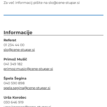
Za več informacij pišite na slo@cene-stupar.si
Informacije
Referat
01 234 44 00
slo@cene-stupar.si
Primož Mušič
041 349 182
primoz.music@cene-stupar.si
Špela Šegina
040 590 898
spela.segina@cene-stupar.si
Urša Korošec
030 646 919