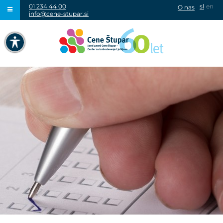
01 234 44 00
sl
en
O nas
info@cene-stupar.si
IŠČI
NAVIGACIJA PREKO TIPKOVNICE
IZKLJUČI ANIMACIJE
VISOK KONTRAST
SIVINE