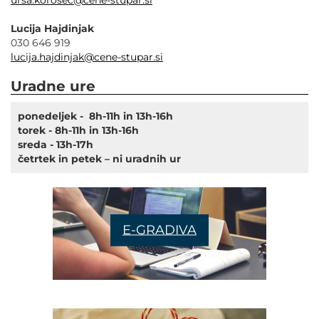
ursa.korosec@cene-stupar.si
Lucija Hajdinjak
030 646 919
lucija.hajdinjak@cene-stupar.si
Uradne ure
ponedeljek - 8h-11h in 13h-16h
torek - 8h-11h in 13h-16h
sreda - 13h-17h
četrtek in petek – ni uradnih ur
E-GRADIVA