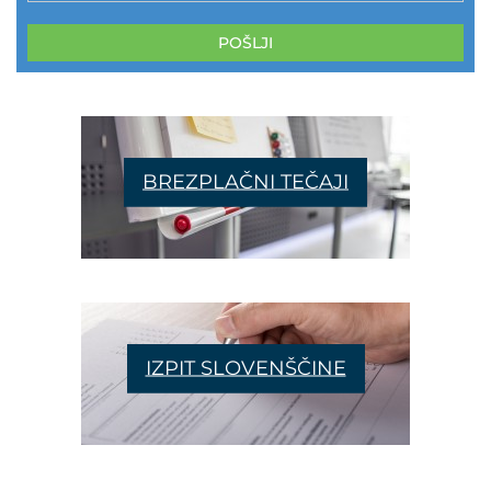
POŠLJI
BREZPLAČNI TEČAJI
IZPIT SLOVENŠČINE