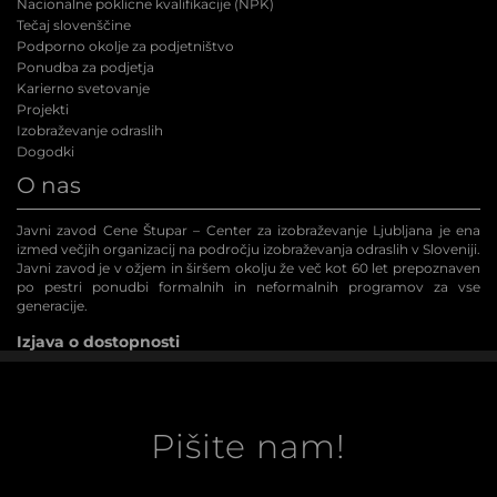
Nacionalne poklicne kvalifikacije (NPK
)
Tečaj slovenščine
Podporno okolje za podjetništvo
Ponudba za podjetja
Karierno svetovanje
Projekti
Izobraževanje odraslih
Dogodki
O nas
Javni zavod Cene Štupar – Center za izobraževanje Ljubljana je ena
izmed večjih organizacij na področju izobraževanja odraslih v Sloveniji.
Javni zavod je v ožjem in širšem okolju že več kot 60 let prepoznaven
po pestri ponudbi formalnih in neformalnih programov za vse
generacije.
Izjava o dostopnosti
Pišite nam!