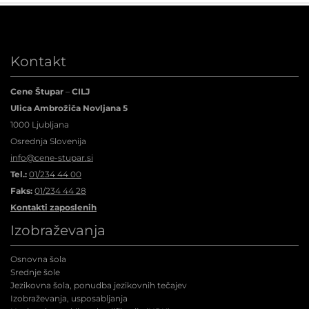
Kontakt
Cene Štupar
–
CILJ
Ulica Ambrožiča Novljana 5
1000 Ljubljana
Osrednja Slovenija
info@cene-stupar.si
Tel.:
01/234 44 00
Faks:
01/234 44 28
Kontakti zaposlenih
Izobraževanja
Osnovna šola
Srednje šole
Jezikovna šola, ponudba jezikovnih tečajev
Izobraževanja, usposabljanja