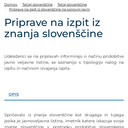
POVEČAJ PISAVO
Domov
Tečaji slovenščine
Tečaj slovenščine
Priprave na izpit iz slovenščine na osnovni ravni
POMANJŠAJ PISAVO
Priprave na izpit iz
znanja slovenščine
OZNAČI NASLOVE
OZNAČI POVEZAVE
Udeleženci se na pripravah informirajo o načinu pridobitve
javno veljavne listine, se seznanijo s tipologijo nalog na
PODČRTAJ POVEZAVE
izpitu in načinom izvajanja izpita.
ZEMLJEVID STRANI
OPIS
IZJAVA O DOSTOPNOSTI
Spričevalo iz znanja slovenščine kot drugega in tujega
jezika je javnoveljavna listina, imetnik katere izkazuje svoje
znanje slovenščine v postopku pridobitve slovenskega