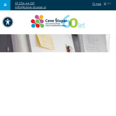
01 234 44 00
sl
en
O nas
info@cene-stupar.si
IŠČI
NAVIGACIJA PREKO TIPKOVNICE
IZKLJUČI ANIMACIJE
VISOK KONTRAST
SIVINE