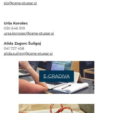
slo@cene-stupar.si
Urša Korošec
030 646 919
ursa.korosec@cene-stupar.si
Alida Zagorc Šuligoj
041 727 458
alida.suligoj@cene-stupar.si
E-GRADIVA