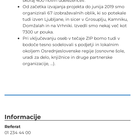
skoraj 400 novih udeležencev.
Od začetka izvajanja projekta do junija 2019 smo
organizirali 67 izobraževalnih oblik, ki so potekale
tudi izven Ljubljane, in sicer v Grosuplju, Kamniku,
Domžalah in na Vrhniki. Izvedli smo nekaj več kot
7300 ur pouka.
Pri vključevanju oseb v tečaje ZIP bomo tudi v
bodoče tesno sodelovali s podjetji in lokalnim
okoljem Osrednjeslovenske regije (osnovne šole,
uradi za delo, knjižnice in druge partnerske
organizacije, …).
Informacije
Referat
01 234 44 00