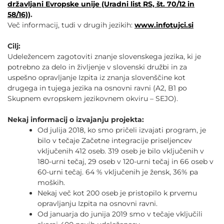
državljani Evropske unije (Uradni list RS, št. 70/12 in
58/16))
.
Več informacij, tudi v drugih jezikih:
www.infotujci.si
Cilj:
Udeležencem zagotoviti znanje slovenskega jezika, ki je
potrebno za delo in življenje v slovenski družbi in za
uspešno opravljanje Izpita iz znanja slovenščine kot
drugega in tujega jezika na osnovni ravni (A2, B1 po
Skupnem evropskem jezikovnem okviru – SEJO).
Nekaj informacij o izvajanju projekta:
Od julija 2018, ko smo pričeli izvajati program, je
bilo v tečaje Začetne integracije priseljencev
vključenih 412 oseb. 319 oseb je bilo vključenih v
180-urni tečaj, 29 oseb v 120-urni tečaj in 66 oseb v
60-urni tečaj. 64 % vključenih je žensk, 36% pa
moških.
Nekaj več kot 200 oseb je pristopilo k prvemu
opravljanju Izpita na osnovni ravni.
Od januarja do junija 2019 smo v tečaje vključili