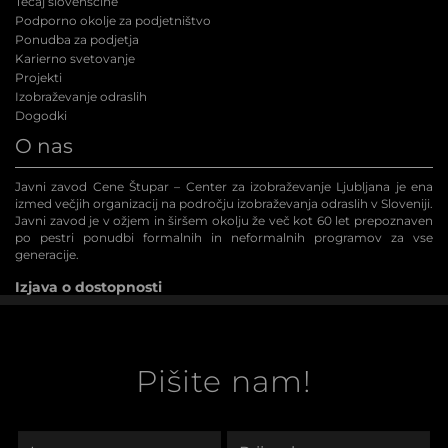
Tečaj slovenščine
Podporno okolje za podjetništvo
Ponudba za podjetja
Karierno svetovanje
Projekti
Izobraževanje odraslih
Dogodki
O nas
Javni zavod Cene Štupar – Center za izobraževanje Ljubljana je ena
izmed večjih organizacij na področju izobraževanja odraslih v Sloveniji.
Javni zavod je v ožjem in širšem okolju že več kot 60 let prepoznaven
po pestri ponudbi formalnih in neformalnih programov za vse
generacije.
Izjava o dostopnosti
Pišite nam!