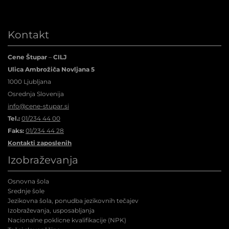
Kontakt
Cene Štupar
–
CILJ
Ulica Ambrožiča Novljana 5
1000 Ljubljana
Osrednja Slovenija
info@cene-stupar.si
Tel.:
01/234 44 00
Faks:
01/234 44 28
Kontakti zaposlenih
Izobraževanja
Osnovna šola
Srednje šole
Jezikovna šola, ponudba jezikovnih tečajev
Izobraževanja, usposabljanja
Nacionalne poklicne kvalifikacije (NPK
)