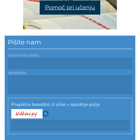
Pomoč pri učenju
Pišite nam
Vaš e mail naslov
Vprašanje
Prepišite besedilo iz slike v spodnje polje