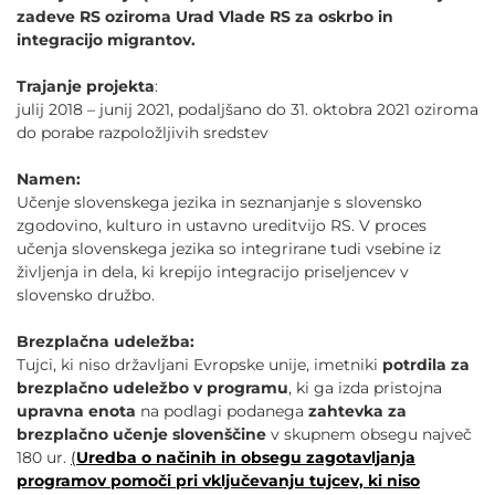
zadeve RS oziroma Urad Vlade RS za oskrbo in
integracijo migrantov.
Trajanje projekta
:
julij 2018 – junij 2021, podaljšano do 31. oktobra 2021 oziroma
do porabe razpoložljivih sredstev
Namen:
Učenje slovenskega jezika in seznanjanje s slovensko
zgodovino, kulturo in ustavno ureditvijo RS. V proces
učenja slovenskega jezika so integrirane tudi vsebine iz
življenja in dela, ki krepijo integracijo priseljencev v
slovensko družbo.
Brezplačna udeležba:
Tujci, ki niso državljani Evropske unije, imetniki
potrdila za
brezplačno udeležbo v programu
, ki ga izda pristojna
upravna enota
na podlagi podanega
zahtevka za
brezplačno učenje slovenščine
v skupnem obsegu največ
180 ur.
(
Uredba o načinih in obsegu zagotavljanja
programov pomoči pri vključevanju tujcev, ki niso