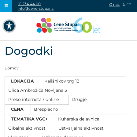
01 234 44 00
sl
en
O nas
info@cene-stupar.si
IŠČI
NAVIGACIJA PREKO TIPKOVNICE
IZKLJUČI ANIMACIJE
Dogodki
Domov
LOKACIJA
Kališnikov trg 12
VISOK KONTRAST
Ulica Ambrožiča Novljana 5
SIVINE
Preko interneta / online
Drugje
CENA
Brezplačno
TEMATIKA VGC+
Kuharska delavnica
Gibalna aktivnost
Ustvarjalna aktivnost