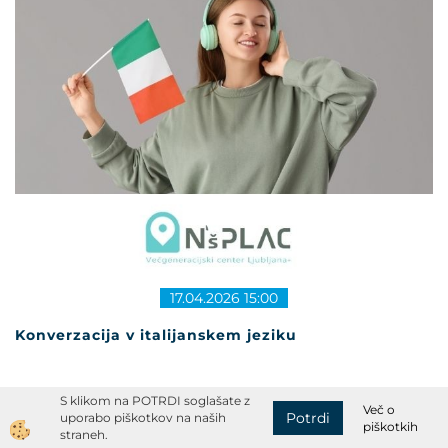
17.04.2026 15:00
Konverzacija v italijanskem jeziku
S klikom na POTRDI soglašate z
Več o
Potrdi
uporabo piškotkov na naših
piškotkih
straneh.