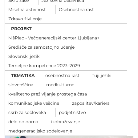
Skrb zase
Jezikovna delavnica
POVEČAJ PISAVO
Miselna aktivnost
Osebnostna rast
POMANJŠAJ PISAVO
Zdravo življenje
PROJEKT
OZNAČI NASLOVE
N'šPlac - Večgeneracijski center Ljubljana+
Središče za samostojno učenje
OZNAČI POVEZAVE
Slovenski jezik
Temeljne kompetence 2023–2029
PODČRTAJ POVEZAVE
TEMATIKA
osebnostna rast
tuji jeziki
slovenščina
medkulturne
ZEMLJEVID STRANI
kvalitetno preživljanje prostega časa
IZJAVA O DOSTOPNOSTI
komunikacijske veščine
zaposlitev/kariera
skrb za sočloveka
podjetništvo
delo od doma
izobraževanje
medgeneracijsko sodelovanje