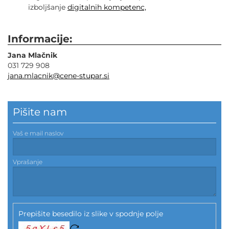
izboljšanje
digitalnih kompetenc,
Informacije:
Jana Mlačnik
031 729 908
jana.mlacnik@cene-stupar.si
Pišite nam
Vaš e mail naslov
Vprašanje
Prepišite besedilo iz slike v spodnje polje