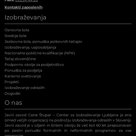
Kontakti zaposlenih
Izobraževanja
Osnovna šola
Srednje šole
Jezikovna šola, ponudba jezikovnih tečajev
Izobraževanja, usposabljanja
Nacionalne poklicne kvalifikacije (NPK
)
Tečaj slovenščine
Podporno okolje za podjetništvo
Ponudba za podjetja
Karierno svetovanje
Projekti
Izobraževanje odraslih
Dogodki
O nas
Javni zavod Cene Štupar – Center za izobraževanje Ljubljana je ena
izmed večjih organizacij na področju izobraževanja odraslih v Sloveniji.
Javni zavod je v ožjem in širšem okolju že več kot 60 let prepoznaven
po pestri ponudbi formalnih in neformalnih programov za vse
generacije.