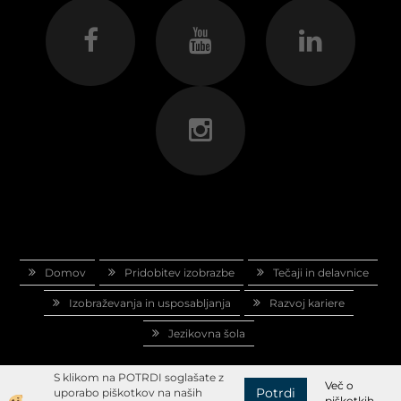
Domov
Pridobitev izobrazbe
Tečaji in delavnice
Izobraževanja in usposabljanja
Razvoj kariere
Jezikovna šola
S klikom na POTRDI soglašate z
Več o
Potrdi
uporabo piškotkov na naših
piškotkih