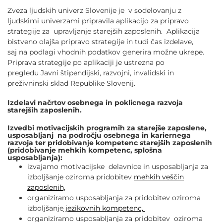
Zveza ljudskih univerz Slovenije je v sodelovanju z
ljudskimi univerzami pripravila aplikacijo za pripravo
strategije za upravljanje starejših zaposlenih. Aplikacija
bistveno olajša pripravo strategije in tudi čas izdelave,
saj na podlagi vhodnih podatkov generira možne ukrepe.
Priprava strategije po aplikaciji je ustrezna po
pregledu Javni štipendijski, razvojni, invalidski in
preživninski sklad Republike Slovenij.
Izdelavi načrtov osebnega in poklicnega razvoja
starejših zaposlenih.
Izvedbi motivacijskih programih za starejše zaposlene,
usposabljanj na področju osebnega in kariernega
razvoja ter pridobivanje kompetenc starejših zaposlenih
(pridobivanje mehkih kompetenc, splošna
usposabljanja):
izvajamo motivacijske delavnice in usposabljanja za
izboljšanje oziroma pridobitev
mehkih veščin
zaposlenih,
organiziramo usposabljanja za pridobitev oziroma
izboljšanje
jezikovnih kompetenc,
organiziramo usposabljanja za pridobitev oziroma