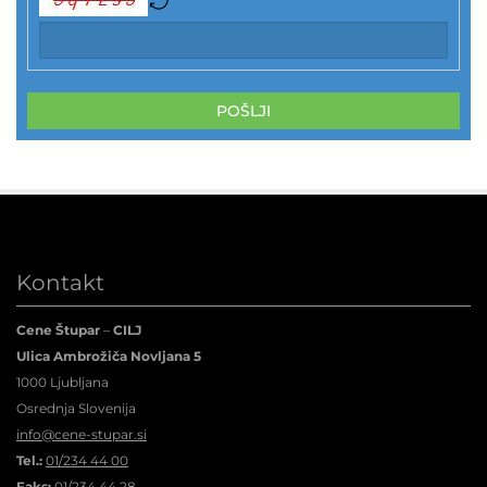
POŠLJI
Kontakt
Cene Štupar
–
CILJ
Ulica Ambrožiča Novljana 5
1000 Ljubljana
Osrednja Slovenija
info@cene-stupar.si
Tel.:
01/234 44 00
Faks:
01/234 44 28