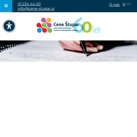
01 234 44 00
sl
en
O nas
info@cene-stupar.si
IŠČI
NAVIGACIJA PREKO TIPKOVNICE
IZKLJUČI ANIMACIJE
VISOK KONTRAST
SIVINE