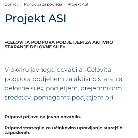
POVEČAJ PISAVO
Domov
Ponudba za podjetja
Projekt ASI
Projekt ASI
POMANJŠAJ PISAVO
OZNAČI NASLOVE
»CELOVITA PODPORA PODJETJEM ZA AKTIVNO
STARANJE DELOVNE SILE«
OZNAČI POVEZAVE
PODČRTAJ POVEZAVE
V okviru javnega povabila »Celovita
podpora podjetjem za aktivno staranje
ZEMLJEVID STRANI
delovne sile«, podjetjem, prejemnikom
sredstev pomagamo podjetjem pri:
IZJAVA O DOSTOPNOSTI
Pripravi prijave na javno povabilo.
Pripravi strategije za učinkovito upravljanje starejših
zaposlenih.