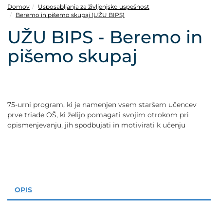
POVEČAJ PISAVO
Domov
Usposabljanja za življenjsko uspešnost
Beremo in pišemo skupaj (UŽU BIPS)
POMANJŠAJ PISAVO
UŽU BIPS - Beremo in
pišemo skupaj
OZNAČI NASLOVE
OZNAČI POVEZAVE
75-urni program, ki je namenjen vsem staršem učencev
PODČRTAJ POVEZAVE
prve triade OŠ, ki želijo pomagati svojim otrokom pri
opismenjevanju, jih spodbujati in motivirati k učenju
ZEMLJEVID STRANI
IZJAVA O DOSTOPNOSTI
OPIS