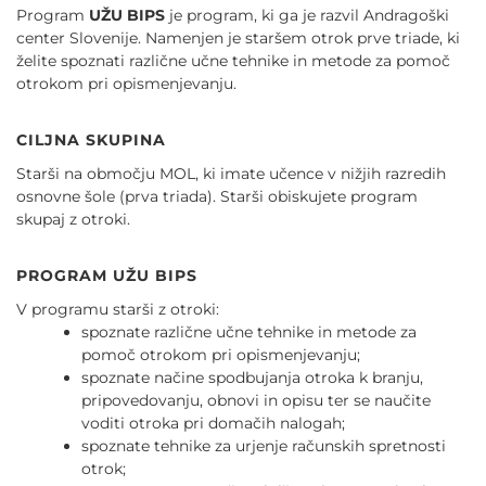
Program
UŽU BIPS
je program, ki ga je razvil Andragoški
center Slovenije. Namenjen je staršem otrok prve triade, ki
želite spoznati različne učne tehnike in metode za pomoč
otrokom pri opismenjevanju.
CILJNA SKUPINA
Starši na območju MOL, ki imate učence v nižjih razredih
osnovne šole (prva triada). Starši obiskujete program
skupaj z otroki.
PROGRAM UŽU BIPS
V programu starši z otroki:
spoznate različne učne tehnike in metode za
pomoč otrokom pri opismenjevanju;
spoznate načine spodbujanja otroka k branju,
pripovedovanju, obnovi in opisu ter se naučite
voditi otroka pri domačih nalogah;
spoznate tehnike za urjenje računskih spretnosti
otrok;