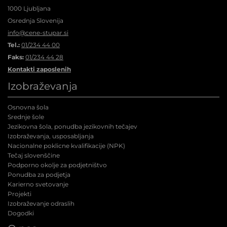
1000 Ljubljana
Osrednja Slovenija
info@cene-stupar.si
Tel.:
01/234 44 00
Faks:
01/234 44 28
Kontakti zaposlenih
Izobraževanja
Osnovna šola
Srednje šole
Jezikovna šola, ponudba jezikovnih tečajev
Izobraževanja, usposabljanja
Nacionalne poklicne kvalifikacije (NPK
)
Tečaj slovenščine
Podporno okolje za podjetništvo
Ponudba za podjetja
Karierno svetovanje
Projekti
Izobraževanje odraslih
Dogodki