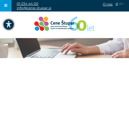
01 234 44 00
sl
en
O nas
info@cene-stupar.si
IŠČI
NAVIGACIJA PREKO TIPKOVNICE
IZKLJUČI ANIMACIJE
VISOK KONTRAST
SIVINE