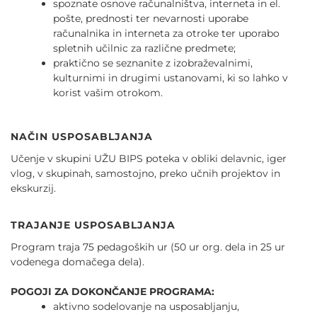
spoznate osnove računalništva, interneta in el.
pošte, prednosti ter nevarnosti uporabe
računalnika in interneta za otroke ter uporabo
spletnih učilnic za različne predmete;
praktično se seznanite z izobraževalnimi,
kulturnimi in drugimi ustanovami, ki so lahko v
korist vašim otrokom.
NAČIN USPOSABLJANJA
Učenje v skupini UŽU BIPS poteka v obliki delavnic, iger
vlog, v skupinah, samostojno, preko učnih projektov in
ekskurzij.
TRAJANJE USPOSABLJANJA
Program traja 75 pedagoških ur (50 ur org. dela in 25 ur
vodenega domačega dela).
POGOJI ZA DOKONČANJE PROGRAMA:
aktivno sodelovanje na usposabljanju,