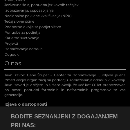
Jezikovna šola, ponudba jezikovnih tečajev
Izobraževanja, usposabljanja
Nacionalne poklicne kvalifikacije (NPK
)
Tečaj slovenščine
Podporno okolje za podjetništvo
Ponudba za podjetja
Karierno svetovanje
Projekti
Izobraževanje odraslih
Dogodki
O nas
Javni zavod Cene Štupar – Center za izobraževanje Ljubljana je ena
izmed večjih organizacij na področju izobraževanja odraslih v Sloveniji.
Javni zavod je v ožjem in širšem okolju že več kot 60 let prepoznaven
po pestri ponudbi formalnih in neformalnih programov za vse
generacije.
Izjava o dostopnosti
BODITE SEZNANJENI Z DOGAJANJEM
PRI NAS: