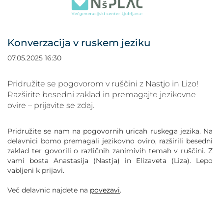
POVEČAJ PISAVO
POMANJŠAJ PISAVO
Konverzacija v ruskem jeziku
OZNAČI NASLOVE
07.05.2025 16:30
OZNAČI POVEZAVE
Pridružite se pogovorom v ruščini z Nastjo in Lizo!
Razširite besedni zaklad in premagajte jezikovne
ovire – prijavite se zdaj.
PODČRTAJ POVEZAVE
Pridružite se nam na pogovornih uricah ruskega jezika. Na
ZEMLJEVID STRANI
delavnici bomo premagali jezikovno oviro, razširili besedni
zaklad ter govorili o različnih zanimivih temah v ruščini. Z
vami bosta Anastasija (Nastja) in Elizaveta (Liza). Lepo
IZJAVA O DOSTOPNOSTI
vabljeni k prijavi.
Več delavnic najdete na
povezavi
.