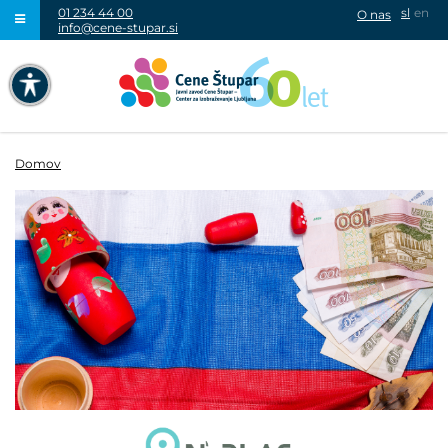
01 234 44 00
sl
en
O nas
info@cene-stupar.si
IŠČI
NAVIGACIJA PREKO TIPKOVNICE
IZKLJUČI ANIMACIJE
Domov
VISOK KONTRAST
SIVINE