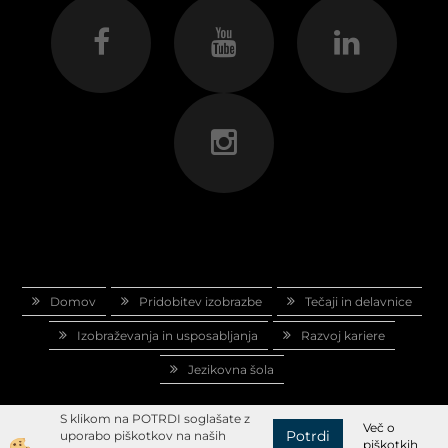
Domov
Pridobitev izobrazbe
Tečaji in delavnice
Izobraževanja in usposabljanja
Razvoj kariere
Jezikovna šola
S klikom na POTRDI soglašate z
Več o
Potrdi
uporabo piškotkov na naših
piškotkih
Izdelava spletne trgovine