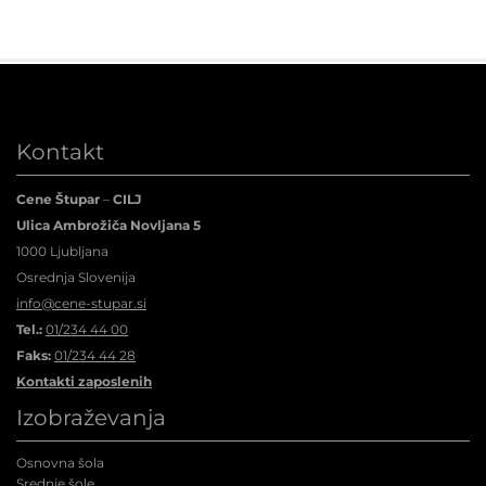
Kontakt
Cene Štupar
–
CILJ
Ulica Ambrožiča Novljana 5
1000 Ljubljana
Osrednja Slovenija
info@cene-stupar.si
Tel.:
01/234 44 00
Faks:
01/234 44 28
Kontakti zaposlenih
Izobraževanja
Osnovna šola
Srednje šole