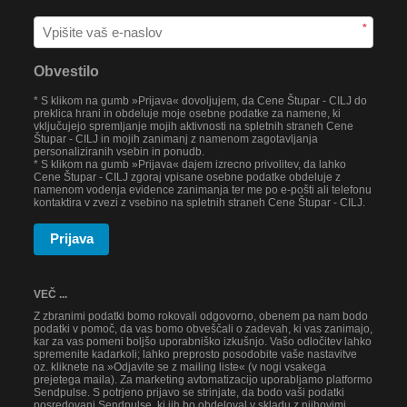
*
Obvestilo
* S klikom na gumb »Prijava« dovoljujem, da Cene Štupar - CILJ do
preklica hrani in obdeluje moje osebne podatke za namene, ki
vključujejo spremljanje mojih aktivnosti na spletnih straneh Cene
Štupar - CILJ in mojih zanimanj z namenom zagotavljanja
personaliziranih vsebin in ponudb.
* S klikom na gumb »Prijava« dajem izrecno privolitev, da lahko
Cene Štupar - CILJ zgoraj vpisane osebne podatke obdeluje z
namenom vodenja evidence zanimanja ter me po e-pošti ali telefonu
kontaktira v zvezi z vsebino na spletnih straneh Cene Štupar - CILJ.
Prijava
VEČ ...
Z zbranimi podatki bomo rokovali odgovorno, obenem pa nam bodo
podatki v pomoč, da vas bomo obveščali o zadevah, ki vas zanimajo,
kar za vas pomeni boljšo uporabniško izkušnjo. Vašo odločitev lahko
spremenite kadarkoli; lahko preprosto posodobite vaše nastavitve
oz. kliknete na »Odjavite se z mailing liste« (v nogi vsakega
prejetega maila). Za marketing avtomatizacijo uporabljamo platformo
Sendpulse. S potrjeno prijavo se strinjate, da bodo vaši podatki
posredovani Sendpulse, ki jih bo obdeloval v skladu z njihovimi