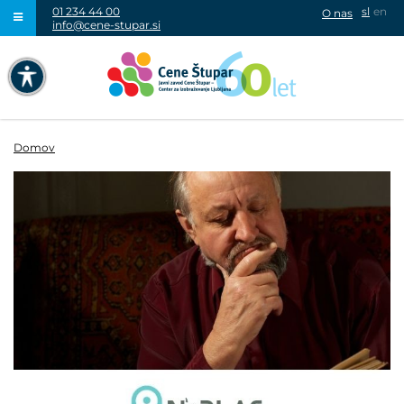
01 234 44 00
sl
en
O nas
info@cene-stupar.si
IŠČI
NAVIGACIJA PREKO TIPKOVNICE
IZKLJUČI ANIMACIJE
Domov
VISOK KONTRAST
SIVINE