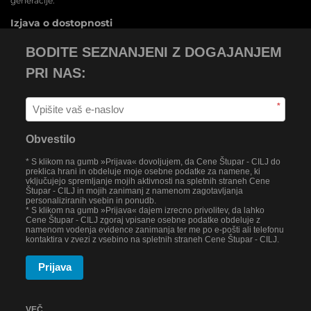
generacije.
Izjava o dostopnosti
BODITE SEZNANJENI Z DOGAJANJEM
PRI NAS:
*
Obvestilo
* S klikom na gumb »Prijava« dovoljujem, da Cene Štupar - CILJ do
preklica hrani in obdeluje moje osebne podatke za namene, ki
vključujejo spremljanje mojih aktivnosti na spletnih straneh Cene
Štupar - CILJ in mojih zanimanj z namenom zagotavljanja
personaliziranih vsebin in ponudb.
* S klikom na gumb »Prijava« dajem izrecno privolitev, da lahko
Cene Štupar - CILJ zgoraj vpisane osebne podatke obdeluje z
namenom vodenja evidence zanimanja ter me po e-pošti ali telefonu
kontaktira v zvezi z vsebino na spletnih straneh Cene Štupar - CILJ.
Prijava
VEČ ...