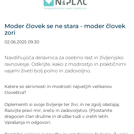
POVEČAJ PISAVO
POMANJŠAJ PISAVO
Moder človek se ne stara - moder človek
zori
OZNAČI NASLOVE
02.06.2025 09:30
OZNAČI POVEZAVE
Navdihujoča delavnica za osebno rast in življenjsko
ravnovesje. Odkrijte, kako z modrostjo in praktičnimi
PODČRTAJ POVEZAVE
vajami živeti bolj polno in zadovoljno.
ZEMLJEVID STRANI
Katere so skrivnosti in modrosti največjih velikanov
človeštva?
IZJAVA O DOSTOPNOSTI
Oplemeniti si svoje življenje ter živi, in ne zgolj obstajaj.
Razvijte pravi mir, srečo in zadovoljstvo. (P)ostanite
dragocen član družine in družbe tudi v zrelih letih.
Vprašanja in odgovori.