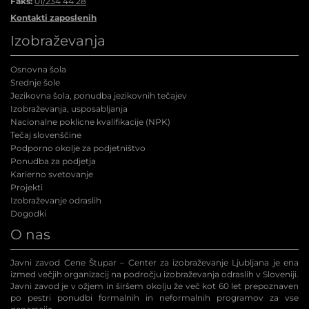
Faks:
01/234 44 28
Kontakti zaposlenih
Izobraževanja
Osnovna šola
Srednje šole
Jezikovna šola, ponudba jezikovnih tečajev
Izobraževanja, usposabljanja
Nacionalne poklicne kvalifikacije (NPK
)
Tečaj slovenščine
Podporno okolje za podjetništvo
Ponudba za podjetja
Karierno svetovanje
Projekti
Izobraževanje odraslih
Dogodki
O nas
Javni zavod Cene Štupar – Center za izobraževanje Ljubljana je ena
izmed večjih organizacij na področju izobraževanja odraslih v Sloveniji.
Javni zavod je v ožjem in širšem okolju že več kot 60 let prepoznaven
po pestri ponudbi formalnih in neformalnih programov za vse