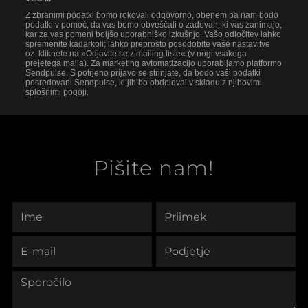
Z zbranimi podatki bomo rokovali odgovorno, obenem pa nam bodo
podatki v pomoč, da vas bomo obveščali o zadevah, ki vas zanimajo,
kar za vas pomeni boljšo uporabniško izkušnjo. Vašo odločitev lahko
spremenite kadarkoli; lahko preprosto posodobite vaše nastavitve
oz. kliknete na »Odjavite se z mailing liste« (v nogi vsakega
prejetega maila). Za marketing avtomatizacijo uporabljamo platformo
Sendpulse. S potrjeno prijavo se strinjate, da bodo vaši podatki
posredovani Sendpulse, ki jih bo obdeloval v skladu z njihovimi
splošnimi pogoji.
Pišite nam!