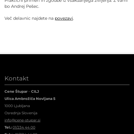
Praktični primeri in zgodbe iz vsakdanjega življenja. Z vami
bo Andrej Pešec.
Več delavnic najdete na
povezavi
.
Kontakt
Cene Štupar
–
CILJ
Ulica Ambrožiča Novljana 5
1000 Ljubljana
Osrednja Slovenija
info@cene-stupar.si
Tel.:
01/234 44 00