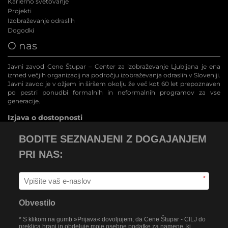
Karierno svetovanje
Projekti
Izobraževanje odraslih
Dogodki
O nas
Javni zavod Cene Štupar – Center za izobraževanje Ljubljana je ena
izmed večjih organizacij na področju izobraževanja odraslih v Sloveniji.
Javni zavod je v ožjem in širšem okolju že več kot 60 let prepoznaven
po pestri ponudbi formalnih in neformalnih programov za vse
generacije.
Izjava o dostopnosti
BODITE SEZNANJENI Z DOGAJANJEM
PRI NAS:
*
Obvestilo
* S klikom na gumb »Prijava« dovoljujem, da Cene Štupar - CILJ do
preklica hrani in obdeluje moje osebne podatke za namene, ki