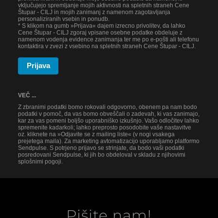
vključujejo spremljanje mojih aktivnosti na spletnih straneh Cene
Štupar - CILJ in mojih zanimanj z namenom zagotavljanja
personaliziranih vsebin in ponudb.
* S klikom na gumb »Prijava« dajem izrecno privolitev, da lahko
Cene Štupar - CILJ zgoraj vpisane osebne podatke obdeluje z
namenom vodenja evidence zanimanja ter me po e-pošti ali telefonu
kontaktira v zvezi z vsebino na spletnih straneh Cene Štupar - CILJ.
Prijava
VEČ ...
Z zbranimi podatki bomo rokovali odgovorno, obenem pa nam bodo
podatki v pomoč, da vas bomo obveščali o zadevah, ki vas zanimajo,
kar za vas pomeni boljšo uporabniško izkušnjo. Vašo odločitev lahko
spremenite kadarkoli; lahko preprosto posodobite vaše nastavitve
oz. kliknete na »Odjavite se z mailing liste« (v nogi vsakega
prejetega maila). Za marketing avtomatizacijo uporabljamo platformo
Sendpulse. S potrjeno prijavo se strinjate, da bodo vaši podatki
posredovani Sendpulse, ki jih bo obdeloval v skladu z njihovimi
splošnimi pogoji.
Pišite nam!