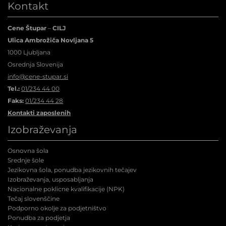
Kontakt
Cene Štupar
–
CILJ
Ulica Ambrožiča Novljana 5
1000 Ljubljana
Osrednja Slovenija
info@cene-stupar.si
Tel.:
01/234 44 00
Faks:
01/234 44 28
Kontakti zaposlenih
Izobraževanja
Osnovna šola
Srednje šole
Jezikovna šola, ponudba jezikovnih tečajev
Izobraževanja, usposabljanja
Nacionalne poklicne kvalifikacije (NPK
)
Tečaj slovenščine
Podporno okolje za podjetništvo
Ponudba za podjetja