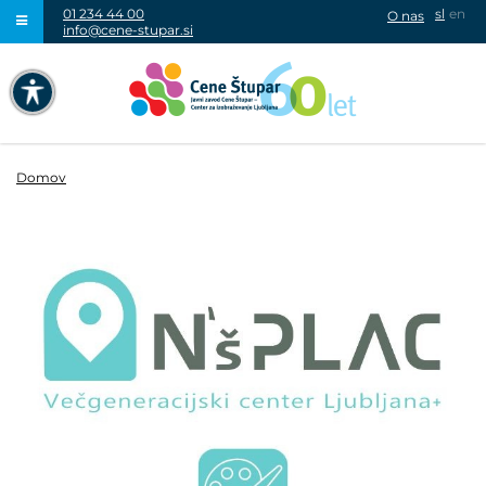
01 234 44 00
sl
en
O nas
info@cene-stupar.si
IŠČI
NAVIGACIJA PREKO TIPKOVNICE
IZKLJUČI ANIMACIJE
Domov
VISOK KONTRAST
SIVINE