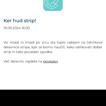
POVEČAJ PISAVO
POMANJŠAJ PISAVO
Ker hud strip!
OZNAČI NASLOVE
19.09.2024 16:00
OZNAČI POVEZAVE
Vsi mladi in mladi po srcu ste toplo vabljeni na četrtkove
delavnice stripa, kjer se bomo naučili, kako oblikovati dober
strip in tako povedati zgodbo.
PODČRTAJ POVEZAVE
Več delavnic najdete na
povezavi
.
ZEMLJEVID STRANI
IZJAVA O DOSTOPNOSTI