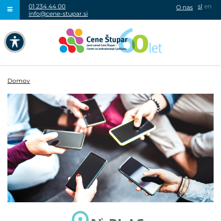
01 234 44 00
sl
en
O nas
info@cene-stupar.si
IŠČI
NAVIGACIJA PREKO TIPKOVNICE
IZKLJUČI ANIMACIJE
Domov
VISOK KONTRAST
SIVINE