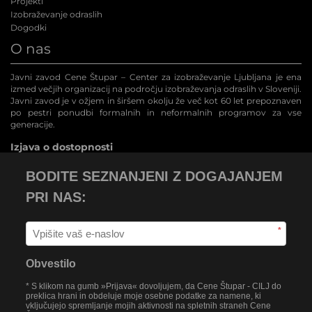
Projekti
Izobraževanje odraslih
Dogodki
O nas
Javni zavod Cene Štupar – Center za izobraževanje Ljubljana je ena
izmed večjih organizacij na področju izobraževanja odraslih v Sloveniji.
Javni zavod je v ožjem in širšem okolju že več kot 60 let prepoznaven
po pestri ponudbi formalnih in neformalnih programov za vse
generacije.
Izjava o dostopnosti
BODITE SEZNANJENI Z DOGAJANJEM
PRI NAS:
*
Obvestilo
* S klikom na gumb »Prijava« dovoljujem, da Cene Štupar - CILJ do
preklica hrani in obdeluje moje osebne podatke za namene, ki
vključujejo spremljanje mojih aktivnosti na spletnih straneh Cene