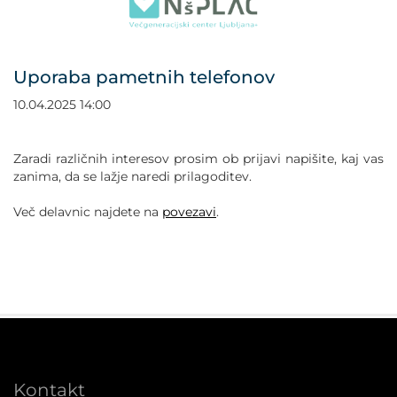
POVEČAJ PISAVO
POMANJŠAJ PISAVO
Uporaba pametnih telefonov
OZNAČI NASLOVE
10.04.2025 14:00
OZNAČI POVEZAVE
Zaradi različnih interesov prosim ob prijavi napišite, kaj vas
zanima, da se lažje naredi prilagoditev.
PODČRTAJ POVEZAVE
Več delavnic najdete na
povezavi
.
ZEMLJEVID STRANI
IZJAVA O DOSTOPNOSTI
Kontakt