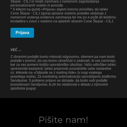
Štupar - CILJ in mojih zanimanj z namenom zagotavljanja
personaliziranih vsebin in ponudb.
* S klikom na gumb »Prijava« dajem izrecno privolitev, da lahko
Cene Štupar - CILJ zgoraj vpisane osebne podatke obdeluje z
namenom vodenja evidence zanimanja ter me po e-pošti ali telefonu
kontaktira v zvezi z vsebino na spletnih straneh Cene Štupar - CILJ.
Prijava
VEČ ...
Z zbranimi podatki bomo rokovali odgovorno, obenem pa nam bodo
podatki v pomoč, da vas bomo obveščali o zadevah, ki vas zanimajo,
kar za vas pomeni boljšo uporabniško izkušnjo. Vašo odločitev lahko
spremenite kadarkoli; lahko preprosto posodobite vaše nastavitve
oz. kliknete na »Odjavite se z mailing liste« (v nogi vsakega
prejetega maila). Za marketing avtomatizacijo uporabljamo platformo
Sendpulse. S potrjeno prijavo se strinjate, da bodo vaši podatki
posredovani Sendpulse, ki jih bo obdeloval v skladu z njihovimi
splošnimi pogoji.
Pišite nam!