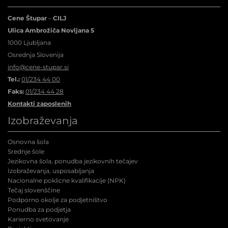
Cene Štupar
–
CILJ
Ulica Ambrožiča Novljana 5
1000 Ljubljana
Osrednja Slovenija
info@cene-stupar.si
Tel.:
01/234 44 00
Faks:
01/234 44 28
Kontakti zaposlenih
Izobraževanja
Osnovna šola
Srednje šole
Jezikovna šola, ponudba jezikovnih tečajev
Izobraževanja, usposabljanja
Nacionalne poklicne kvalifikacije (NPK
)
Tečaj slovenščine
Podporno okolje za podjetništvo
Ponudba za podjetja
Karierno svetovanje