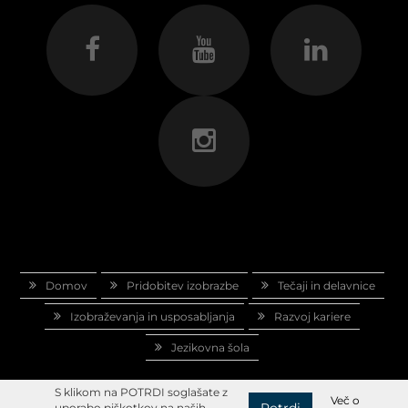
Domov
Pridobitev izobrazbe
Tečaji in delavnice
Izobraževanja in usposabljanja
Razvoj kariere
Jezikovna šola
S klikom na POTRDI soglašate z
Več o
Potrdi
uporabo piškotkov na naših