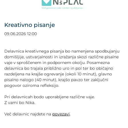
POVEČAJ PISAVO
POMANJŠAJ PISAVO
Kreativno pisanje
OZNAČI NASLOVE
09.06.2026 12:00
OZNAČI POVEZAVE
Delavnica kreativnega pisanja bo namenjena spodbujanju
domišljije, ustvarjalnosti in izražanja skozi različne pisalne
vaje v sproščenem in podpornem okolju. Posamezna
PODČRTAJ POVEZAVE
delavnica bo trajala približno uro in pol ter bo običajno
razdeljena na krajše ogrevanje (okoli 10 minut), glavno
ZEMLJEVID STRANI
pisalno nalogo (40 minut), krajšo pavzo ter zaključni
pogovor oziroma refleksijo.
IZJAVA O DOSTOPNOSTI
Pri delavnicah bodo uporabljene različne vaje.
Z vami bo Nika.
Več delavnic najdete na
povezavi
.