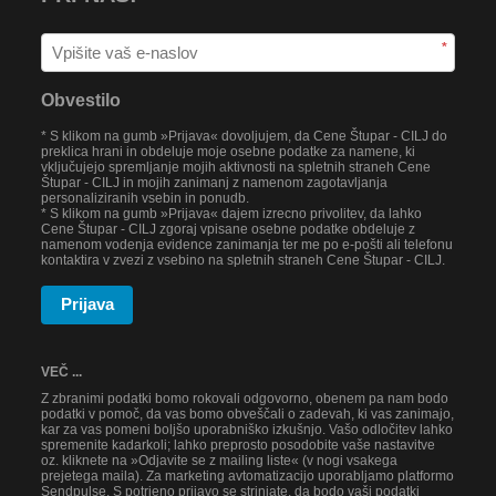
*
Obvestilo
* S klikom na gumb »Prijava« dovoljujem, da Cene Štupar - CILJ do
preklica hrani in obdeluje moje osebne podatke za namene, ki
vključujejo spremljanje mojih aktivnosti na spletnih straneh Cene
Štupar - CILJ in mojih zanimanj z namenom zagotavljanja
personaliziranih vsebin in ponudb.
* S klikom na gumb »Prijava« dajem izrecno privolitev, da lahko
Cene Štupar - CILJ zgoraj vpisane osebne podatke obdeluje z
namenom vodenja evidence zanimanja ter me po e-pošti ali telefonu
kontaktira v zvezi z vsebino na spletnih straneh Cene Štupar - CILJ.
Prijava
VEČ ...
Z zbranimi podatki bomo rokovali odgovorno, obenem pa nam bodo
podatki v pomoč, da vas bomo obveščali o zadevah, ki vas zanimajo,
kar za vas pomeni boljšo uporabniško izkušnjo. Vašo odločitev lahko
spremenite kadarkoli; lahko preprosto posodobite vaše nastavitve
oz. kliknete na »Odjavite se z mailing liste« (v nogi vsakega
prejetega maila). Za marketing avtomatizacijo uporabljamo platformo
Sendpulse. S potrjeno prijavo se strinjate, da bodo vaši podatki