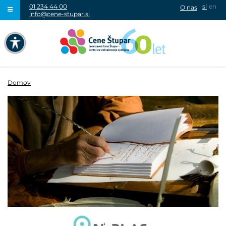
01 234 44 00
sl
en
O nas
info@cene-stupar.si
IŠČI
NAVIGACIJA PREKO TIPKOVNICE
IZKLJUČI ANIMACIJE
Domov
VISOK KONTRAST
SIVINE