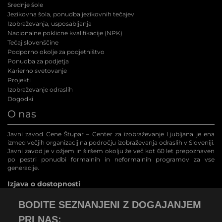
Srednje šole
Jezikovna šola, ponudba jezikovnih tečajev
Izobraževanja, usposabljanja
Nacionalne poklicne kvalifikacije (NPK
)
Tečaj slovenščine
Podporno okolje za podjetništvo
Ponudba za podjetja
Karierno svetovanje
Projekti
Izobraževanje odraslih
Dogodki
O nas
Javni zavod Cene Štupar – Center za izobraževanje Ljubljana je ena
izmed večjih organizacij na področju izobraževanja odraslih v Sloveniji.
Javni zavod je v ožjem in širšem okolju že več kot 60 let prepoznaven
po pestri ponudbi formalnih in neformalnih programov za vse
generacije.
Izjava o dostopnosti
BODITE SEZNANJENI Z DOGAJANJEM
PRI NAS: