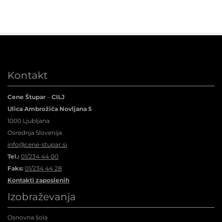
Kontakt
Cene Štupar
–
CILJ
Ulica Ambrožiča Novljana 5
1000 Ljubljana
Osrednja Slovenija
info@cene-stupar.si
Tel.:
01/234 44 00
Faks:
01/234 44 28
Kontakti zaposlenih
Izobraževanja
Osnovna šola