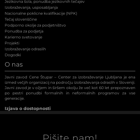
Jezikovna šola, ponudba jezikovnih tečajev
Izobraževanja, usposabljanja
Nacionalne poklicne kvalifikacije (NPK
)
Tečaj slovenščine
Podporno okolje za podjetništvo
Ponudba za podjetja
Karierno svetovanje
Projekti
Izobraževanje odraslih
Dogodki
O nas
Javni zavod Cene Štupar – Center za izobraževanje Ljubljana je ena
izmed večjih organizacij na področju izobraževanja odraslih v Sloveniji.
Javni zavod je v ožjem in širšem okolju že več kot 60 let prepoznaven
po pestri ponudbi formalnih in neformalnih programov za vse
generacije.
Izjava o dostopnosti
Pišite nam!