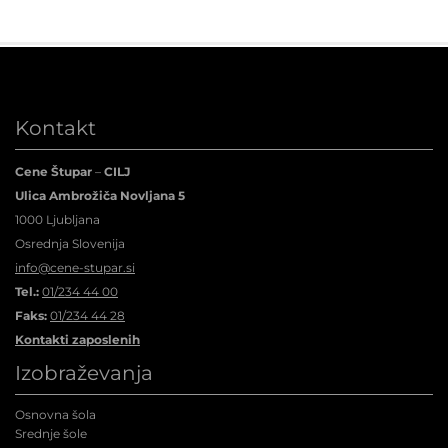
Kontakt
Cene Štupar
–
CILJ
Ulica Ambrožiča Novljana 5
1000 Ljubljana
Osrednja Slovenija
info@cene-stupar.si
Tel.:
01/234 44 00
Faks:
01/234 44 28
Kontakti zaposlenih
Izobraževanja
Osnovna šola
Srednje šole