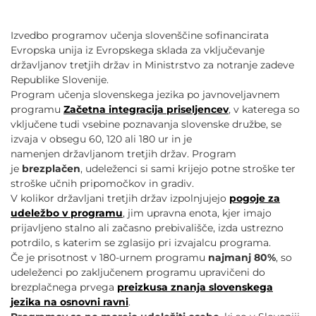
POVEČAJ PISAVO
Izvedbo programov učenja slovenščine sofinancirata
POMANJŠAJ PISAVO
Evropska unija iz Evropskega sklada za vključevanje
državljanov tretjih držav in Ministrstvo za notranje zadeve
OZNAČI NASLOVE
Republike Slovenije.
Program učenja slovenskega jezika po javnoveljavnem
programu
Začetna integracija priseljencev
, v katerega so
OZNAČI POVEZAVE
vključene tudi vsebine poznavanja slovenske družbe, se
izvaja v obsegu 60, 120 ali 180 ur in je
namenjen državljanom tretjih držav. Program
PODČRTAJ POVEZAVE
je
brezplačen
, udeleženci si sami krijejo potne stroške ter
stroške učnih pripomočkov in gradiv.
ZEMLJEVID STRANI
V kolikor državljani tretjih držav izpolnjujejo
pogoje za
udeležbo v programu
, jim upravna enota, kjer imajo
prijavljeno stalno ali začasno prebivališče, izda ustrezno
IZJAVA O DOSTOPNOSTI
potrdilo, s katerim se zglasijo pri izvajalcu programa.
Če je prisotnost v 180-urnem programu
najmanj 80%
, so
udeleženci po zaključenem programu upravičeni do
brezplačnega prvega
preizkusa znanja slovenskega
jezika na osnovni ravni
.