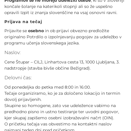
Programov se ne morejo udeležiti osebe
, ki so v Sloveniji
končale šolanje na katerikoli stopnji ali so že uspešno
opravili Izpit iz znanja slovenščine na vsaj osnovni ravni.
Prijava na tečaj
Prijavite se
osebno
in ob prijavi obvezno predložite
originalno Potrdilo o izpolnjevanju pogojev za udeležbo v
programu učenja slovenskega jezika.
Naslov:
Cene Štupar – CILJ, Linhartova cesta 13, 1000 Ljubljana, 3.
nadstropje (stavba bivše občine Bežigrad).
Delovni čas:
Od ponedeljka do petka med 8:00 in 16:00.
Tečaje organiziramo, ko je za določeno lokacijo in termin
dovolj prijavljenih.
Skupine so homogene, zato vse udeležence vabimo na
predhodno pisno in ustno testiranje ter uvodni pogovor,
kjer skupaj zapišemo osebni izobraževalni načrt (OIN).
O pričetku tečaja vas obvestimo na kontaktni naslov
najmanj teden dni pred pričetkom.