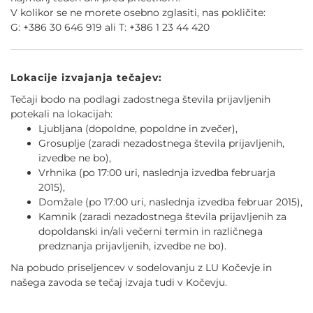
V kolikor se ne morete osebno zglasiti, nas pokličite:
G: +386 30 646 919 ali T: +386 1 23 44 420
Lokacije izvajanja tečajev:
Tečaji bodo na podlagi zadostnega števila prijavljenih
potekali na lokacijah:
Ljubljana (dopoldne, popoldne in zvečer),
Grosuplje (zaradi nezadostnega števila prijavljenih,
izvedbe ne bo),
Vrhnika (po 17:00 uri, naslednja izvedba februarja
2015),
Domžale (po 17:00 uri, naslednja izvedba februar 2015),
Kamnik (zaradi nezadostnega števila prijavljenih za
dopoldanski in/ali večerni termin in različnega
predznanja prijavljenih, izvedbe ne bo).
Na pobudo priseljencev v sodelovanju z LU Kočevje in
našega zavoda se tečaj izvaja tudi v Kočevju.