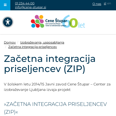
01 234 44 00
sl
en
O nas
info@cene-stupar.si
IŠČI
NAVIGACIJA PREKO TIPKOVNICE
IZKLJUČI ANIMACIJE
Domov
Izobraževanja, usposabljanja
Začetna integracija priseljencev
Začetna integracija
priseljencev (ZIP)
VISOK KONTRAST
SIVINE
V šolskem letu 2014/15 Javni zavod Cene Štupar – Center za
izobraževanje Ljubljana izvaja projekt
»ZAČETNA INTEGRACIJA PRISELJENCEV
(ZIP)«