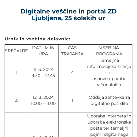
Digitalne veščine in portal ZD
Ljubljana, 25 šolskih ur
Urnik in vsebina delavnic:
DATUM IN
ČAS
VSEBINA
SREČANJE
URA
TRAJANJA
PROGRAMA
Temeljna
informacijska znanja
11. 3. 2024
1.
4
in
9:30 – 12:45
osnove uporabe
računalnika.
12. 3. 2024
Oddaja zahtevka za
2.
1
10:00 – 11:00
digitalno potrdilo
Uporaba interneta in
uporaba elektronske
pošte ter temeljni
pojmi digitalnega