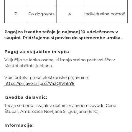
7.
Po dogovoru
4
Individualna pomoč.
Pogoj za izvedbo tečaja je najmanj 10 udeležencev v
skupini. Pridržujemo si pravico do spremembe urnika.
Pogoj za vključitev in vpis:
Vključijo se lahko osebe, ki imajo stalno prebivališče v
Mestni občini Ljubljana.
Vpis poteka preko elektronske prijavnice:
https://prijave.snipi.si/V43QIVhkY8
Izvedba delavnic:
Tečaji se bodo izvajali v učilnici v Javnem zavodu Cene
Štupar, Ambrožiča Novljana 5, Ljubljana (BTC).
Informacije: