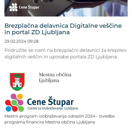
POVEČAJ PISAVO
POMANJŠAJ PISAVO
Brezplačna delavnica Digitalne veščine
in portal ZD Ljubljana
OZNAČI NASLOVE
29.02.2024 09:28
OZNAČI POVEZAVE
Pridružite se nam na brezplačni delavnici za krepitev
digitalnih veščin in uporabe portala ZD Ljubljana.
PODČRTAJ POVEZAVE
ZEMLJEVID STRANI
IZJAVA O DOSTOPNOSTI
Mestni program izobraževanja odraslih 2024 - Izvedbo
programa financira Mestna občina Ljubljana