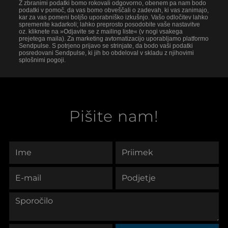
Z zbranimi podatki bomo rokovali odgovorno, obenem pa nam bodo
podatki v pomoč, da vas bomo obveščali o zadevah, ki vas zanimajo,
kar za vas pomeni boljšo uporabniško izkušnjo. Vašo odločitev lahko
spremenite kadarkoli; lahko preprosto posodobite vaše nastavitve
oz. kliknete na »Odjavite se z mailing liste« (v nogi vsakega
prejetega maila). Za marketing avtomatizacijo uporabljamo platformo
Sendpulse. S potrjeno prijavo se strinjate, da bodo vaši podatki
posredovani Sendpulse, ki jih bo obdeloval v skladu z njihovimi
splošnimi pogoji.
Pišite nam!