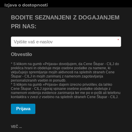
Izjava o dostopnosti
BODITE SEZNANJENI Z DOGAJANJEM
PRI NAS:
*
Obvestilo
* S klikom na gumb »Prijava« dovoljujem, da Cene Štupar - CILJ do
preklica hrani in obdeluje moje osebne podatke za namene, ki
vključujejo spremljanje mojih aktivnosti na spletnih straneh Cene
Štupar - CILJ in mojih zanimanj z namenom zagotavljanja
personaliziranih vsebin in ponudb.
* S klikom na gumb »Prijava« dajem izrecno privolitev, da lahko
Cene Štupar - CILJ zgoraj vpisane osebne podatke obdeluje z
namenom vodenja evidence zanimanja ter me po e-pošti ali telefonu
kontaktira v zvezi z vsebino na spletnih straneh Cene Štupar - CILJ.
Prijava
VEČ ...