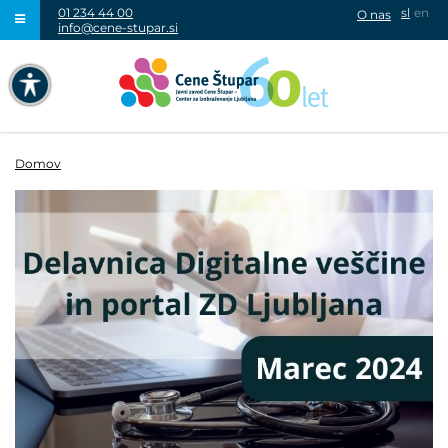
01 234 44 00
sl
en
O nas
info@cene-stupar.si
IŠČI
NAVIGACIJA PREKO TIPKOVNICE
IZKLJUČI ANIMACIJE
Domov
VISOK KONTRAST
SIVINE