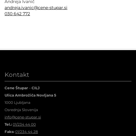
Andreja Ivanič
andreja.ivanic@cene-stupar.si
030 642 772
Kontakt
Cene Štupar
–
CILJ
Ulica Ambrožiča Novljana 5
1000 Ljubljana
Osrednja Slovenija
info@cene-stupar.si
Tel.:
01/234 44 00
Faks:
01/234 44 28