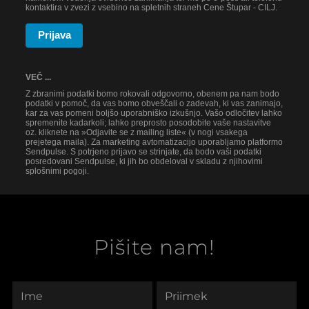
kontaktira v zvezi z vsebino na spletnih straneh Cene Štupar - CILJ.
Prijava
VEČ ...
Z zbranimi podatki bomo rokovali odgovorno, obenem pa nam bodo
podatki v pomoč, da vas bomo obveščali o zadevah, ki vas zanimajo,
kar za vas pomeni boljšo uporabniško izkušnjo. Vašo odločitev lahko
spremenite kadarkoli; lahko preprosto posodobite vaše nastavitve
oz. kliknete na »Odjavite se z mailing liste« (v nogi vsakega
prejetega maila). Za marketing avtomatizacijo uporabljamo platformo
Sendpulse. S potrjeno prijavo se strinjate, da bodo vaši podatki
posredovani Sendpulse, ki jih bo obdeloval v skladu z njihovimi
splošnimi pogoji.
Pišite nam!