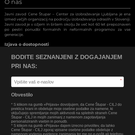
O nas
Javni zavod Cene Štupar – Center za izobraževanje Ljubljana je ena
izmed večjih organizacij na področju izobraževanja odraslih v Sloveniji.
Javni zavod je v ožjem in širšem okolju že več kot 60 let prepoznaven
po pestri ponudbi formalnih in neformalnih programov za vse
generacije.
Izjava o dostopnosti
BODITE SEZNANJENI Z DOGAJANJEM
PRI NAS:
*
Obvestilo
* S klikom na gumb »Prijava« dovoljujem, da Cene Štupar - CILJ do
preklica hrani in obdeluje moje osebne podatke za namene, ki
vključujejo spremljanje mojih aktivnosti na spletnih straneh Cene
Štupar - CILJ in mojih zanimanj z namenom zagotavljanja
personaliziranih vsebin in ponudb.
* S klikom na gumb »Prijava« dajem izrecno privolitev, da lahko
Cene Štupar - CILJ zgoraj vpisane osebne podatke obdeluje z
namenom vodenja evidence zanimanja ter me po e-pošti ali telefonu