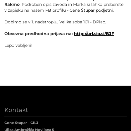
Rakmo
. Podroben opis zavoda in Marka si lahko preberete
v zapisku na našem
FB profilu - Cene Štupar podjetni.
Dobimo se v 1. nadstropju, Velika soba 101 - DPlac.
Obvezna predhodna prijava na:
http://url.sio.si/BJF
Lepo vabljeni!
Kontakt
Cene Štupar
–
CILJ
Ulica Ambrožiča Novljana 5