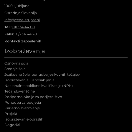
1000 Ljubljana
Osrednja Slovenija
info@cene-stupar.si
Tel.:
01/234 44 00
Faks:
01/234 44 28
Kontakti zaposlenih
Izobraževanja
Osnovna šola
Srednje šole
Jezikovna šola, ponudba jezikovnih tečajev
Izobraževanja, usposabljanja
Nacionalne poklicne kvalifikacije (NPK
)
Tečaj slovenščine
Podporno okolje za podjetništvo
Ponudba za podjetja
Karierno svetovanje
Projekti
Izobraževanje odraslih
Dogodki