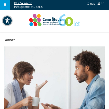
01 234 44 00
sl
en
O nas
info@cene-stupar.si
IŠČI
NAVIGACIJA PREKO TIPKOVNICE
IZKLJUČI ANIMACIJE
Domov
VISOK KONTRAST
SIVINE