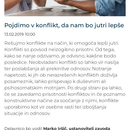
POVEČAJ PISAVO
POMANJŠAJ PISAVO
Pojdimo v konflikt, da nam bo jutri lepše
OZNAČI NASLOVE
13.02.2019 10:00
Rešujmo konflikte na način, ki omogoča lepši jutri.
OZNAČI POVEZAVE
Konflikti so povsod neizogibno prisotni. Od tega,
kako se nanje odzivamo, je odvisno, kakšne bodo
posledice. Neobvladani konflikti so lahko vir nasilja
PODČRTAJ POVEZAVE
ter poslabšanja ali prekinitve odnosov. Notranje
napetosti, ki jih ob nerazrešenih konfliktih doživlja
ZEMLJEVID STRANI
posameznik, lahko prispevajo k duševnim ali
psihosomatskim motnjam. Po drugi strani pa lahko,
če se zavedamo prisotnosti konfliktov in če poznamo
IZJAVA O DOSTOPNOSTI
konstruktivne načine za soočanje z njimi, konflikte
uporabimo kot vir osebne rasti ter izboljšanja
situacije in odnosov.
Delavnico bo vodil
Marko Iršič, ustanovitelj zavoda