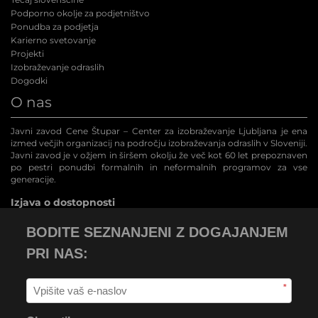
Podporno okolje za podjetništvo
Ponudba za podjetja
Karierno svetovanje
Projekti
Izobraževanje odraslih
Dogodki
O nas
Javni zavod Cene Štupar – Center za izobraževanje Ljubljana je ena
izmed večjih organizacij na področju izobraževanja odraslih v Sloveniji.
Javni zavod je v ožjem in širšem okolju že več kot 60 let prepoznaven
po pestri ponudbi formalnih in neformalnih programov za vse
generacije.
Izjava o dostopnosti
BODITE SEZNANJENI Z DOGAJANJEM
PRI NAS:
*