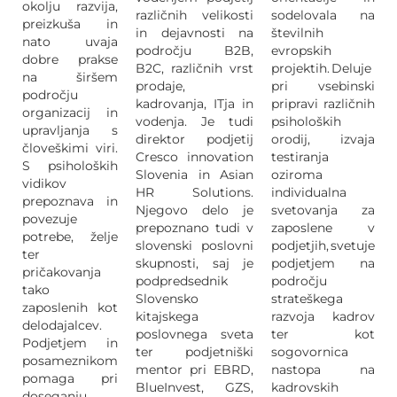
okolju razvija,
različnih velikosti
sodelovala na
preizkuša in
in dejavnosti na
številnih
nato uvaja
področju B2B,
evropskih
dobre prakse
B2C, različnih vrst
projektih. Deluje
na širšem
prodaje,
pri vsebinski
področju
kadrovanja, ITja in
pripravi različnih
organizacij in
vodenja. Je tudi
psiholoških
upravljanja s
direktor podjetij
orodij, izvaja
človeškimi viri.
Cresco innovation
testiranja
S psiholoških
Slovenia in Asian
oziroma
vidikov
HR Solutions.
individualna
prepoznava in
Njegovo delo je
svetovanja za
povezuje
prepoznano tudi v
zaposlene v
potrebe, želje
slovenski poslovni
podjetjih, svetuje
ter
skupnosti, saj je
podjetjem na
pričakovanja
podpredsednik
področju
tako
Slovensko
strateškega
zaposlenih kot
kitajskega
razvoja kadrov
delodajalcev.
poslovnega sveta
ter kot
Podjetjem in
ter podjetniški
sogovornica
posameznikom
mentor pri EBRD,
nastopa na
pomaga pri
BlueInvest, GZS,
kadrovskih
doseganju