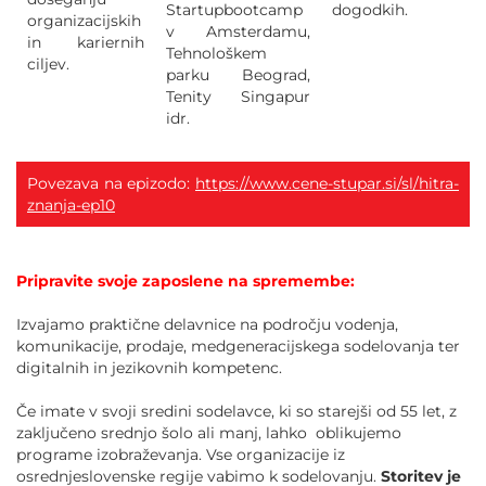
Startupbootcamp
dogodkih.
organizacijskih
v Amsterdamu,
in kariernih
Tehnološkem
ciljev.
parku Beograd,
Tenity Singapur
idr.
Povezava na epizodo:
https://www.cene-stupar.si/sl/hitra-
znanja-ep10
Pripravite svoje zaposlene na spremembe:
Izvajamo praktične delavnice na področju vodenja,
komunikacije, prodaje, medgeneracijskega sodelovanja ter
digitalnih in jezikovnih kompetenc.
Če imate v svoji sredini sodelavce, ki so starejši od 55 let, z
zaključeno srednjo šolo ali manj, lahko oblikujemo
programe izobraževanja. Vse organizacije iz
osrednjeslovenske regije vabimo k sodelovanju.
Storitev je