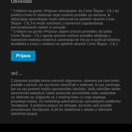
Obvestilo
* S klikom na gumb »Prijava« dovoljujem, da Cene Štupar - CILJ do
preklica hrani in obdeluje moje osebne podatke za namene, ki
vključujejo spremljanje mojih aktivnosti na spletnih straneh Cene
Štupar - CILJ in mojih zanimanj z namenom zagotavljanja
personaliziranih vsebin in ponudb.
* S klikom na gumb »Prijava« dajem izrecno privolitev, da lahko
Cene Štupar - CILJ zgoraj vpisane osebne podatke obdeluje z
namenom vodenja evidence zanimanja ter me po e-pošti ali telefonu
kontaktira v zvezi z vsebino na spletnih straneh Cene Štupar - CILJ.
Prijava
VEČ ...
Z zbranimi podatki bomo rokovali odgovorno, obenem pa nam bodo
podatki v pomoč, da vas bomo obveščali o zadevah, ki vas zanimajo,
kar za vas pomeni boljšo uporabniško izkušnjo. Vašo odločitev lahko
spremenite kadarkoli; lahko preprosto posodobite vaše nastavitve
oz. kliknete na »Odjavite se z mailing liste« (v nogi vsakega
prejetega maila). Za marketing avtomatizacijo uporabljamo platformo
Sendpulse. S potrjeno prijavo se strinjate, da bodo vaši podatki
posredovani Sendpulse, ki jih bo obdeloval v skladu z njihovimi
splošnimi pogoji.