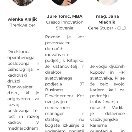
Jure Tomc, MBA
mag. Jana
Alenka Kraljič
Cresco innovation
Mlačnik
Trenkwalder
Slovenia
Cene Štupar - CILJ
Poznan je kot
povezovalec
domačih
Direktorica
inovativnih
operativnega
podjetij s Kitajsko.
poslovanja in
Je ustanovitelj in
Je vodja ključnih
psihologinja v
direktor
kupcev in HR
kadrovski
svetovalnega
svetovalka, ki se
družbi
podjetja JT
že celo svojo
Trenkwalder
Business
kariero kali na
d.o.o., ki je
Development. Kot
področju
odgovorna za
uveljavljen
izobraževanja
razvoj
mednarodni
odraslih. Vodila
poslovanja ter
manager in
je delavnice
rast in razvoj
strateg ima
vseživljenjske
kadrov. V
bogate izkušnje z
karierne
mednarodnem
vodenjem podjetij
orientacije in