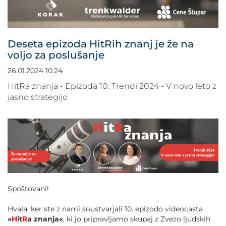
POVEČAJ PISAVO
POMANJŠAJ PISAVO
Deseta epizoda HitRih znanj je že na
voljo za poslušanje
OZNAČI NASLOVE
26.01.2024 10:24
OZNAČI POVEZAVE
HitRa znanja - Epizoda 10: Trendi 2024 - V novo leto z
jasno strategijo
PODČRTAJ POVEZAVE
ZEMLJEVID STRANI
IZJAVA O DOSTOPNOSTI
Spoštovani!
Hvala, ker ste z nami soustvarjali 10. epizodo videocasta
»
H
it
R
a znanja«
, ki jo pripravljamo skupaj z Zvezo ljudskih