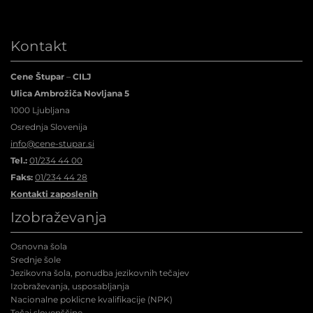
Kontakt
Cene Štupar
–
CILJ
Ulica Ambrožiča Novljana 5
1000 Ljubljana
Osrednja Slovenija
info@cene-stupar.si
Tel.:
01/234 44 00
Faks:
01/234 44 28
Kontakti zaposlenih
Izobraževanja
Osnovna šola
Srednje šole
Jezikovna šola, ponudba jezikovnih tečajev
Izobraževanja, usposabljanja
Nacionalne poklicne kvalifikacije (NPK
)
Tečaj slovenščine