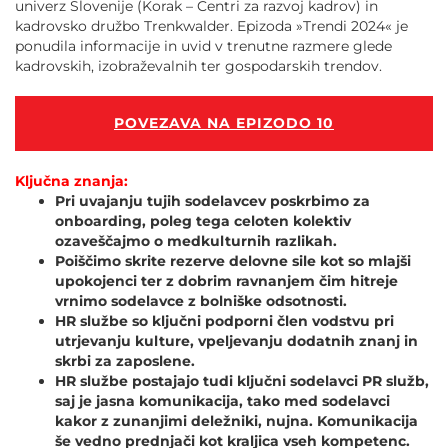
univerz Slovenije (Korak – Centri za razvoj kadrov) in
kadrovsko družbo Trenkwalder. Epizoda »Trendi 2024« je
ponudila informacije in uvid v trenutne razmere glede
kadrovskih, izobraževalnih ter gospodarskih trendov.
POVEZAVA NA EPIZODO 10
Ključna znanja:
Pri uvajanju tujih sodelavcev poskrbimo za
onboarding, poleg tega celoten kolektiv
ozaveščajmo o medkulturnih razlikah.
Poiščimo skrite rezerve delovne sile kot so mlajši
upokojenci ter z dobrim ravnanjem čim hitreje
vrnimo sodelavce z bolniške odsotnosti.
HR službe so ključni podporni člen vodstvu pri
utrjevanju kulture, vpeljevanju dodatnih znanj in
skrbi za zaposlene.
HR službe postajajo tudi ključni sodelavci PR služb,
saj je jasna komunikacija, tako med sodelavci
kakor z zunanjimi deležniki, nujna. Komunikacija
še vedno prednjači kot kraljica vseh kompetenc.