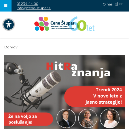
01 234 44 00
sl
en
O nas
info@cene-stupar.si
IŠČI
NAVIGACIJA PREKO TIPKOVNICE
IZKLJUČI ANIMACIJE
Domov
VISOK KONTRAST
SIVINE