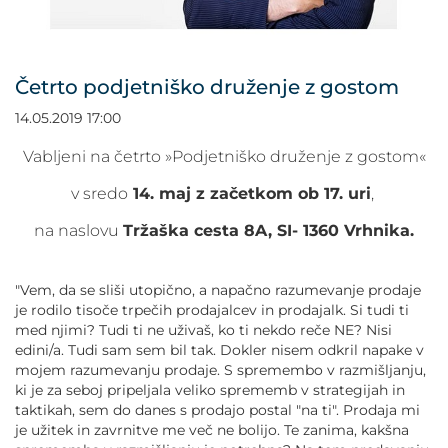
POVEČAJ PISAVO
POMANJŠAJ PISAVO
Četrto podjetniško druženje z gostom
OZNAČI NASLOVE
14.05.2019 17:00
Vabljeni na četrto »Podjetniško druženje z gostom«
OZNAČI POVEZAVE
v sredo
14. maj z začetkom ob 17. uri
,
PODČRTAJ POVEZAVE
na naslovu
Tržaška cesta 8A, SI- 1360 Vrhnika.
ZEMLJEVID STRANI
"Vem, da se sliši utopično, a napačno razumevanje prodaje
je rodilo tisoče trpečih prodajalcev in prodajalk. Si tudi ti
med njimi? Tudi ti ne uživaš, ko ti nekdo reče NE? Nisi
IZJAVA O DOSTOPNOSTI
edini/a. Tudi sam sem bil tak. Dokler nisem odkril napake v
mojem razumevanju prodaje. S spremembo v razmišljanju,
ki je za seboj pripeljala veliko sprememb v strategijah in
taktikah, sem do danes s prodajo postal "na ti". Prodaja mi
je užitek in zavrnitve me več ne bolijo. Te zanima, kakšna