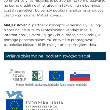
sprememba v razmišljanju je potrebna? Na tem predavanju
ne bomo gradili novih strategij in taktik, niti ne bo nihče
postal razsvetljen, bo pa nov pogled marsikomu omogočal
vse to v prihodnje." Matjaž Kovačič.
Matjaž Kovačič
, partner v konceptu »Training By Selling«,
trener na Inštitutu za Profesionalno Prodajo in MSX
International, je avtor knjige »Zbudi prodajalca v sebi«, ki
pomaga posameznikom razumevati in premagovati
psihološke blokade, ki jih ovirajo pri uspešnejšem delu.
Prijave zbiramo na: podjetnistvo@dplac.si