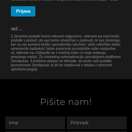
Prijava
VEČ ...
Z zbranimi podatki bomo rokovali odgovorno, obenem pa nam bodo
podatki v pomoč, da vas bomo obveščali o zadevah, ki vas zanimajo,
kar za vas pomeni boljšo uporabniško izkušnjo. Vašo odločitev lahko
spremenite kadarkoli; lahko preprosto posodobite vaše nastavitve
oz. kliknete na »Odjavite se z mailing liste« (v nogi vsakega
prejetega maila). Za marketing avtomatizacijo uporabljamo platformo
Sendpulse. S potrjeno prijavo se strinjate, da bodo vaši podatki
posredovani Sendpulse, ki jih bo obdeloval v skladu z njihovimi
splošnimi pogoji.
Pišite nam!