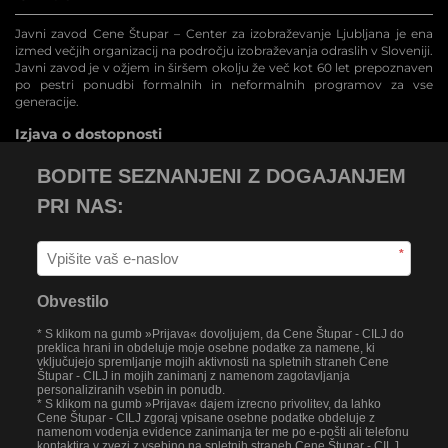
Javni zavod Cene Štupar – Center za izobraževanje Ljubljana je ena
izmed večjih organizacij na področju izobraževanja odraslih v Sloveniji.
Javni zavod je v ožjem in širšem okolju že več kot 60 let prepoznaven
po pestri ponudbi formalnih in neformalnih programov za vse
generacije.
Izjava o dostopnosti
BODITE SEZNANJENI Z DOGAJANJEM
PRI NAS:
*
Obvestilo
* S klikom na gumb »Prijava« dovoljujem, da Cene Štupar - CILJ do
preklica hrani in obdeluje moje osebne podatke za namene, ki
vključujejo spremljanje mojih aktivnosti na spletnih straneh Cene
Štupar - CILJ in mojih zanimanj z namenom zagotavljanja
personaliziranih vsebin in ponudb.
* S klikom na gumb »Prijava« dajem izrecno privolitev, da lahko
Cene Štupar - CILJ zgoraj vpisane osebne podatke obdeluje z
namenom vodenja evidence zanimanja ter me po e-pošti ali telefonu
kontaktira v zvezi z vsebino na spletnih straneh Cene Štupar - CILJ.