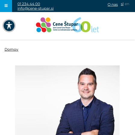
01 234 44 00
sl
en
O nas
info@cene-stupar.si
IŠČI
NAVIGACIJA PREKO TIPKOVNICE
IZKLJUČI ANIMACIJE
Domov
VISOK KONTRAST
SIVINE