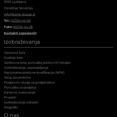
1000 Ljubljana
Osrednja Slovenija
info@cene-stupar.si
Tel.:
01/234 44 00
Faks:
01/234 44 28
Kontakti zaposlenih
Izobraževanja
Osnovna šola
Srednje šole
Jezikovna šola, ponudba jezikovnih tečajev
Izobraževanja, usposabljanja
Nacionalne poklicne kvalifikacije (NPK
)
Tečaj slovenščine
Podporno okolje za podjetništvo
Ponudba za podjetja
Karierno svetovanje
Projekti
Izobraževanje odraslih
Dogodki
O nas