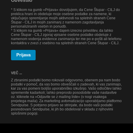
Obvestilo
* S klikom na gumb »Prijava« dovoljujem, da Cene Štupar - CILJ do
preklica hrani in obdeluje moje osebne podatke za namene, ki
vključujejo spremljanje mojih aktivnosti na spletnih straneh Cene
Štupar - CILJ in mojih zanimanj z namenom zagotavljanja
personaliziranih vsebin in ponudb.
* S klikom na gumb »Prijava« dajem izrecno privolitev, da lahko
Cene Štupar - CILJ zgoraj vpisane osebne podatke obdeluje z
namenom vodenja evidence zanimanja ter me po e-pošti ali telefonu
kontaktira v zvezi z vsebino na spletnih straneh Cene Štupar - CILJ.
Prijava
VEČ ...
Z zbranimi podatki bomo rokovali odgovorno, obenem pa nam bodo
podatki v pomoč, da vas bomo obveščali o zadevah, ki vas zanimajo,
kar za vas pomeni boljšo uporabniško izkušnjo. Vašo odločitev lahko
spremenite kadarkoli; lahko preprosto posodobite vaše nastavitve
oz. kliknete na »Odjavite se z mailing liste« (v nogi vsakega
prejetega maila). Za marketing avtomatizacijo uporabljamo platformo
Sendpulse. S potrjeno prijavo se strinjate, da bodo vaši podatki
posredovani Sendpulse, ki jih bo obdeloval v skladu z njihovimi
splošnimi pogoji.