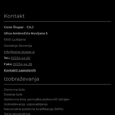
Kontakt
Cene Štupar
–
CILJ
Ulica Ambrožiča Novljana 5
1000 Ljubljana
Osrednja Slovenija
info@cene-stupar.si
Tel.:
01/234 44 00
Faks:
01/234 44 28
Kontakti zaposlenih
Izobraževanja
Osnovna šola
Srednje šole
Jezikovna šola, ponudba jezikovnih tečajev
Izobraževanja, usposabljanja
Nacionalne poklicne kvalifikacije (NPK
)
Tečaj slovenščine