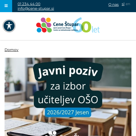
01 234 44 00
sl
en
O nas
info@cene-stupar.si
IŠČI
NAVIGACIJA PREKO TIPKOVNICE
IZKLJUČI ANIMACIJE
Domov
VISOK KONTRAST
SIVINE