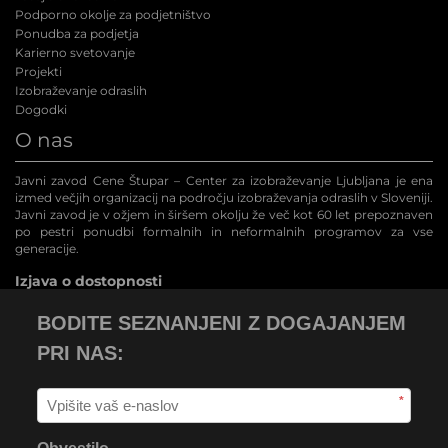
Podporno okolje za podjetništvo
Ponudba za podjetja
Karierno svetovanje
Projekti
Izobraževanje odraslih
Dogodki
O nas
Javni zavod Cene Štupar – Center za izobraževanje Ljubljana je ena
izmed večjih organizacij na področju izobraževanja odraslih v Sloveniji.
Javni zavod je v ožjem in širšem okolju že več kot 60 let prepoznaven
po pestri ponudbi formalnih in neformalnih programov za vse
generacije.
Izjava o dostopnosti
BODITE SEZNANJENI Z DOGAJANJEM
PRI NAS:
*