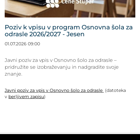
POVEČAJ PISAVO
POMANJŠAJ PISAVO
Poziv k vpisu v program Osnovna šola za
odrasle 2026/2027 - Jesen
OZNAČI NASLOVE
01.07.2026 09:00
OZNAČI POVEZAVE
Javni poziv za vpis v Osnovno šolo za odrasle –
pridružite se izobraževanju in nadgradite svoje
PODČRTAJ POVEZAVE
znanje.
ZEMLJEVID STRANI
Javni poziv za vpis v Osnovno šolo za odrasle
(datoteka
v
berljivem zapisu
)
IZJAVA O DOSTOPNOSTI