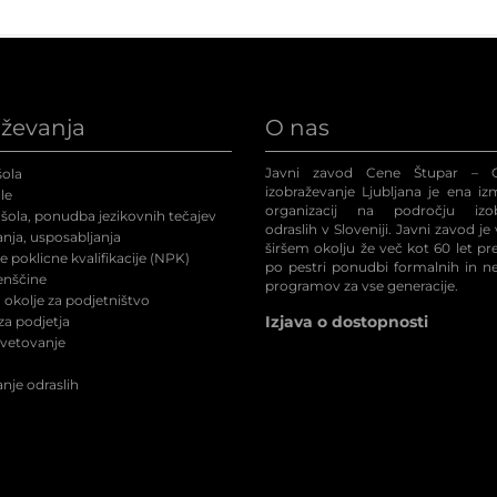
aževanja
O nas
Javni zavod Cene Štupar – C
ola
izobraževanje Ljubljana je ena iz
le
organizacij na področju izob
šola, ponudba jezikovnih tečajev
odraslih v Sloveniji. Javni zavod je
nja, usposabljanja
širšem okolju že več kot 60 let p
 poklicne kvalifikacije (NPK
)
po pestri ponudbi formalnih in n
enščine
programov za vse generacije.
okolje za podjetništvo
Izjava o dostopnosti
a podjetja
svetovanje
nje odraslih