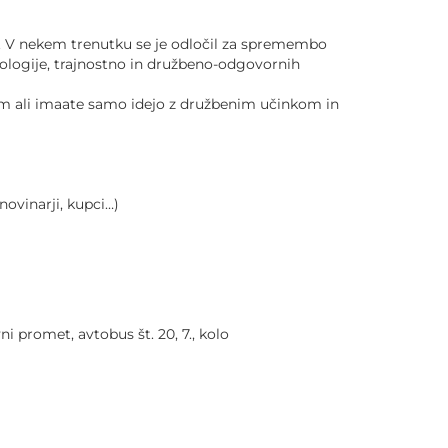
. V nekem trenutku se je odločil za spremembo
ekologije, trajnostno in družbeno-odgovornih
om ali imaate samo idejo z družbenim učinkom in
ovinarji, kupci…)
ni promet, avtobus št. 20, 7., kolo