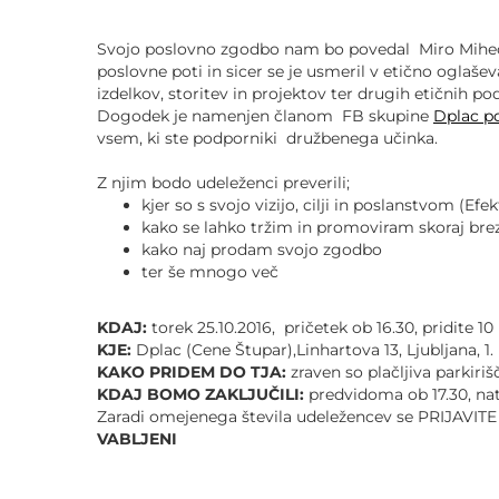
POVEČAJ PISAVO
Svojo poslovno zgodbo nam bo povedal Miro Mihec,
POMANJŠAJ PISAVO
poslovne poti in sicer se je usmeril v etično oglaše
izdelkov, storitev in projektov ter drugih etičnih podj
Dogodek je namenjen članom FB skupine
Dplac po
OZNAČI NASLOVE
vsem, ki ste podporniki družbenega učinka.
Z njim bodo udeleženci preverili;
OZNAČI POVEZAVE
kjer so s svojo vizijo, cilji in poslanstvom (Efe
kako se lahko tržim in promoviram skoraj brez
PODČRTAJ POVEZAVE
kako naj prodam svojo zgodbo
ter še mnogo več
ZEMLJEVID STRANI
KDAJ:
torek 25.10.2016, pričetek ob 16.30, pridite 
KJE:
Dplac (Cene Štupar),Linhartova 13, Ljubljana, 1.
IZJAVA O DOSTOPNOSTI
KAKO PRIDEM DO TJA:
zraven so plačljiva parkiriš
KDAJ BOMO ZAKLJUČILI:
predvidoma ob 17.30, na
Zaradi omejenega števila udeležencev se PRIJAVIT
VABLJENI