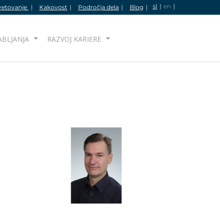
sl
en
vetovanje
Kakovost
Področja dela
Blog
IŠČI
ABLJANJA
RAZVOJ KARIERE
O