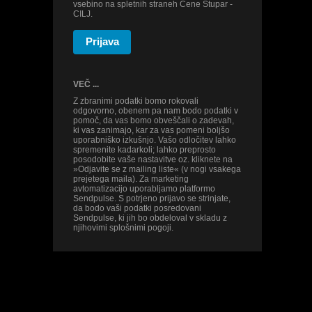
vsebino na spletnih straneh Cene Štupar -
CILJ.
Prijava
VEČ ...
Z zbranimi podatki bomo rokovali
odgovorno, obenem pa nam bodo podatki v
pomoč, da vas bomo obveščali o zadevah,
ki vas zanimajo, kar za vas pomeni boljšo
uporabniško izkušnjo. Vašo odločitev lahko
spremenite kadarkoli; lahko preprosto
posodobite vaše nastavitve oz. kliknete na
»Odjavite se z mailing liste« (v nogi vsakega
prejetega maila). Za marketing
avtomatizacijo uporabljamo platformo
Sendpulse. S potrjeno prijavo se strinjate,
da bodo vaši podatki posredovani
Sendpulse, ki jih bo obdeloval v skladu z
njihovimi splošnimi pogoji.