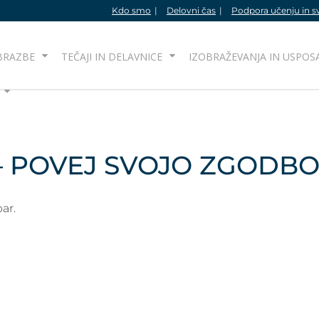
Kdo smo
Delovni čas
Podpora učenju in s
BRAZBE
TEČAJI IN DELAVNICE
IZOBRAŽEVANJA IN USPOS
 – POVEJ SVOJO ZGODB
ar.