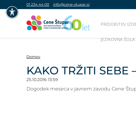
01 234 44 00
info@cene-stupar.si
PRIDOBITEV IZO
NAVIGACIJA PREKO TIPKOVNICE
JEZIKOVNA ŠOLA
IZKLJUČI ANIMACIJE
Domov
KAKO TRŽITI SEBE
25.10.2016 13:59
VISOK KONTRAST
Dogodek meseca v javnem zavodu Cene Štup
SIVINE