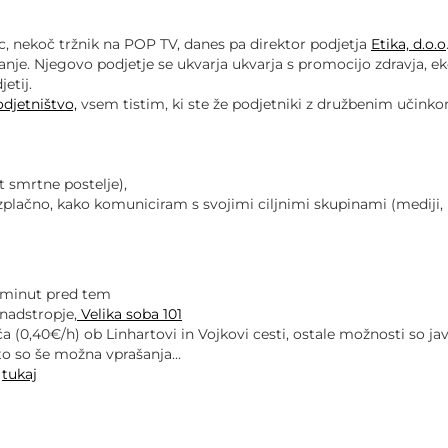
 nekoč tržnik na POP TV, danes pa direktor podjetja
Etika, d.o.o
vanje. Njegovo podjetje se ukvarja ukvarja s promocijo zdravja, 
etij.
djetništvo,
vsem tistim, ki ste že podjetniki z družbenim učink
kt smrtne postelje),
plačno, kako komuniciram s svojimi ciljnimi skupinami (mediji, n
10 minut pred tem
 nadstropje,
Velika soba 101
ča (0,40€/h) ob Linhartovi in Vojkovi cesti, ostale možnosti so jav
to so še možna vprašanja…
E
tukaj