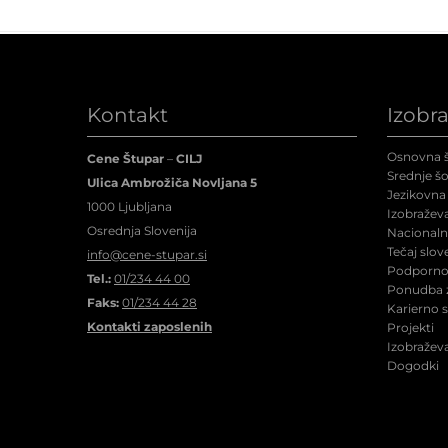
Kontakt
Izobr
Osnovna š
Cene Štupar
–
CILJ
Srednje šo
Ulica Ambrožiča Novljana 5
Jezikovna 
1000 Ljubljana
Izobraževa
Osrednja Slovenija
Nacionalne
Tečaj slov
info@cene-stupar.si
Podporno 
Tel.:
01/234 44 00
Ponudba z
Faks:
01/234 44 28
Karierno 
Kontakti zaposlenih
Projekti
Izobraževa
Dogodki