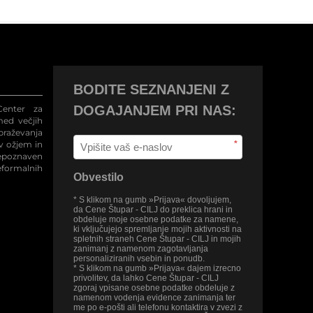
BODITE SEZNANJENI Z
DOGAJANJEM PRI NAS:
enter za
med večjih
raževanja
 v ožjem in
*
repoznaven
eformalnih
Obvestilo
* S klikom na gumb »Prijava« dovoljujem,
da Cene Štupar - CILJ do preklica hrani in
obdeluje moje osebne podatke za namene,
ki vključujejo spremljanje mojih aktivnosti na
spletnih straneh Cene Štupar - CILJ in mojih
zanimanj z namenom zagotavljanja
personaliziranih vsebin in ponudb.
* S klikom na gumb »Prijava« dajem izrecno
privolitev, da lahko Cene Štupar - CILJ
zgoraj vpisane osebne podatke obdeluje z
namenom vodenja evidence zanimanja ter
me po e-pošti ali telefonu kontaktira v zvezi z