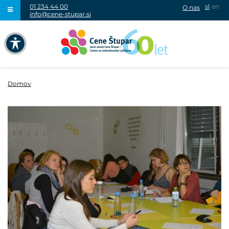
01 234 44 00
sl
en
O nas
info@cene-stupar.si
IŠČI
NAVIGACIJA PREKO TIPKOVNICE
IZKLJUČI ANIMACIJE
Domov
VISOK KONTRAST
SIVINE