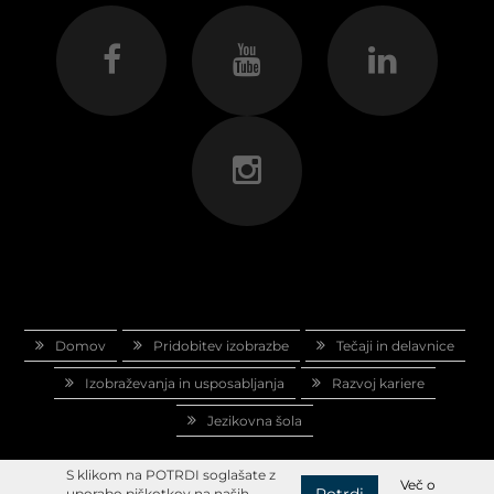
Domov
Pridobitev izobrazbe
Tečaji in delavnice
Izobraževanja in usposabljanja
Razvoj kariere
Jezikovna šola
S klikom na POTRDI soglašate z
Več o
Potrdi
uporabo piškotkov na naših