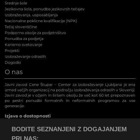
Srednje šole
Jezikovna šola, ponudba jezikovnih tečajev
Izobraževanja, usposabljanja
Nacionalne poklicne kvalifikacije (NPK
)
Tečaj slovenščine
Podporno okolje za podjetništvo
Ponudba za podjetja
Karierno svetovanje
Projekti
Izobraževanje odraslih
Dogodki
O nas
Javni zavod Cene Štupar – Center za izobraževanje Ljubljana je ena
izmed večjih organizacij na področju izobraževanja odraslih v Sloveniji.
Javni zavod je v ožjem in širšem okolju že več kot 60 let prepoznaven
po pestri ponudbi formalnih in neformalnih programov za vse
generacije.
Izjava o dostopnosti
BODITE SEZNANJENI Z DOGAJANJEM
PRI NAS: