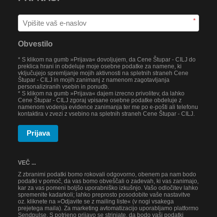
*
Obvestilo
* S klikom na gumb »Prijava« dovoljujem, da Cene Štupar - CILJ do
preklica hrani in obdeluje moje osebne podatke za namene, ki
vključujejo spremljanje mojih aktivnosti na spletnih straneh Cene
Štupar - CILJ in mojih zanimanj z namenom zagotavljanja
personaliziranih vsebin in ponudb.
* S klikom na gumb »Prijava« dajem izrecno privolitev, da lahko
Cene Štupar - CILJ zgoraj vpisane osebne podatke obdeluje z
namenom vodenja evidence zanimanja ter me po e-pošti ali telefonu
kontaktira v zvezi z vsebino na spletnih straneh Cene Štupar - CILJ.
Prijava
VEČ ...
Z zbranimi podatki bomo rokovali odgovorno, obenem pa nam bodo
podatki v pomoč, da vas bomo obveščali o zadevah, ki vas zanimajo,
kar za vas pomeni boljšo uporabniško izkušnjo. Vašo odločitev lahko
spremenite kadarkoli; lahko preprosto posodobite vaše nastavitve
oz. kliknete na »Odjavite se z mailing liste« (v nogi vsakega
prejetega maila). Za marketing avtomatizacijo uporabljamo platformo
Sendpulse. S potrjeno prijavo se strinjate, da bodo vaši podatki