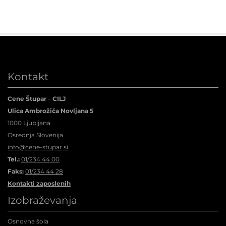
Kontakt
Cene Štupar
–
CILJ
Ulica Ambrožiča Novljana 5
1000 Ljubljana
Osrednja Slovenija
info@cene-stupar.si
Tel.:
01/234 44 00
Faks:
01/234 44 28
Kontakti zaposlenih
Izobraževanja
Osnovna šola