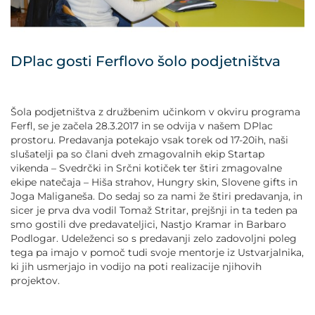
POVEČAJ PISAVO
POMANJŠAJ PISAVO
DPlac gosti Ferflovo šolo podjetništva
OZNAČI NASLOVE
Šola podjetništva z družbenim učinkom v okviru programa
OZNAČI POVEZAVE
Ferfl, se je začela 28.3.2017 in se odvija v našem DPlac
prostoru. Predavanja potekajo vsak torek od 17-20ih, naši
slušatelji pa so člani dveh zmagovalnih ekip Startap
PODČRTAJ POVEZAVE
vikenda – Svedrčki in Srčni kotiček ter štiri zmagovalne
ekipe natečaja – Hiša strahov, Hungry skin, Slovene gifts in
ZEMLJEVID STRANI
Joga Maliganeša. Do sedaj so za nami že štiri predavanja, in
sicer je prva dva vodil Tomaž Stritar, prejšnji in ta teden pa
smo gostili dve predavateljici, Nastjo Kramar in Barbaro
IZJAVA O DOSTOPNOSTI
Podlogar. Udeleženci so s predavanji zelo zadovoljni poleg
tega pa imajo v pomoč tudi svoje mentorje iz Ustvarjalnika,
ki jih usmerjajo in vodijo na poti realizacije njihovih
projektov.