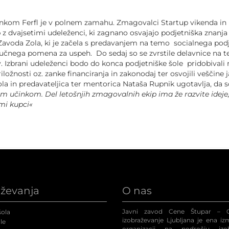
om Ferfl je v polnem zamahu. Zmagovalci Startup vikenda in Nateč
 z dvajsetimi udeleženci, ki zagnano osvajajo podjetniška znanja
 Zavoda Zola, ki je začela s predavanjem na temo socialnega pod
e ključnega pomena za uspeh. Do sedaj so se zvrstile delavnice na
zbrani udeleženci bodo do konca podjetniške šole pridobivali n
iložnosti oz. zanke financiranja in zakonodaj ter osvojili veščine
la in predavateljica ter mentorica Nataša Rupnik ugotavlja, da s
 učinkom. Del letošnjih zmagovalnih ekip ima že razvite ideje, ki
imi kupci«
aževanja
O nas
Javni zavod Cene Štupar – C
ola
izobraževanje Ljubljana je ena iz
le
organizacij na področju izob