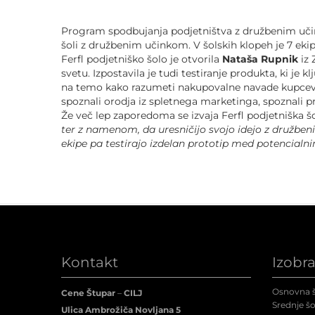
POVEČAJ PISAVO
Program spodbujanja podjetništva z družbenim učink
POMANJŠAJ PISAVO
šoli z družbenim učinkom. V šolskih klopeh je 7 ekip
Ferfl podjetniško šolo je otvorila
Nataša Rupnik
iz
svetu. Izpostavila je tudi testiranje produkta, ki j
OZNAČI NASLOVE
na temo kako razumeti nakupovalne navade kupcev. I
spoznali orodja iz spletnega marketinga, spoznali pr
Že več lep zaporedoma se izvaja Ferfl podjetniška šo
OZNAČI POVEZAVE
ter z namenom, da uresničijo svojo idejo z družbenim
ekipe pa testirajo izdelan prototip med potencialn
PODČRTAJ POVEZAVE
ZEMLJEVID STRANI
IZJAVA O DOSTOPNOSTI
Kontakt
Izobr
Osnovna š
Cene Štupar
–
CILJ
Srednje šo
Ulica Ambrožiča Novljana 5