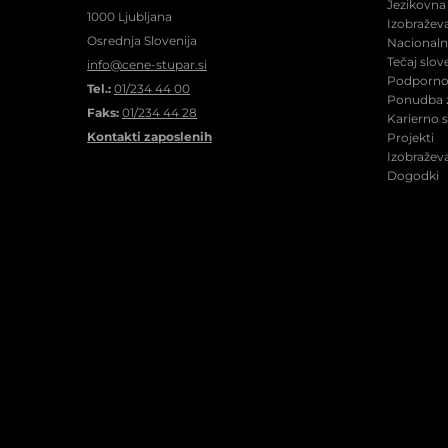
Jezikovna 
1000 Ljubljana
Izobraževa
Osrednja Slovenija
Nacionalne
Tečaj slov
info@cene-stupar.si
Podporno 
Tel.:
01/234 44 00
Ponudba z
Faks:
01/234 44 28
Karierno 
Kontakti zaposlenih
Projekti
Izobraževa
Dogodki