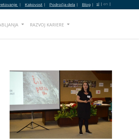
sl
en
vetovanje
Kakovost
Področja dela
Blog
IŠČI
ABLJANJA
RAZVOJ KARIERE