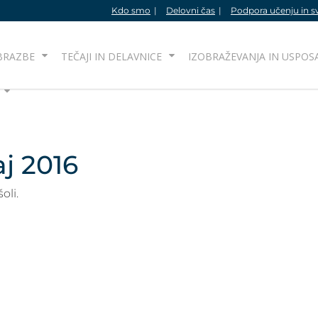
Kdo smo
Delovni čas
Podpora učenju in s
BRAZBE
TEČAJI IN DELAVNICE
IZOBRAŽEVANJA IN USPOS
j 2016
oli.