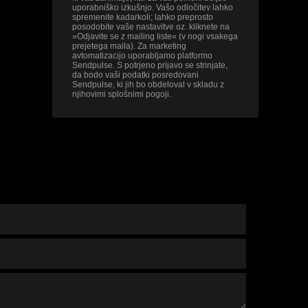
uporabniško izkušnjo. Vašo odločitev lahko
spremenite kadarkoli; lahko preprosto
posodobite vaše nastavitve oz. kliknete na
»Odjavite se z mailing liste« (v nogi vsakega
prejetega maila). Za marketing
avtomatizacijo uporabljamo platformo
Sendpulse. S potrjeno prijavo se strinjate,
da bodo vaši podatki posredovani
Sendpulse, ki jih bo obdeloval v skladu z
njihovimi splošnimi pogoji.