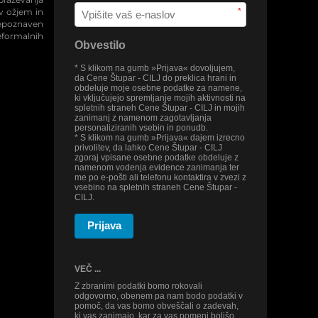
 v ožjem in
*
repoznaven
eformalnih
Obvestilo
* S klikom na gumb »Prijava« dovoljujem,
da Cene Štupar - CILJ do preklica hrani in
obdeluje moje osebne podatke za namene,
ki vključujejo spremljanje mojih aktivnosti na
spletnih straneh Cene Štupar - CILJ in mojih
zanimanj z namenom zagotavljanja
personaliziranih vsebin in ponudb.
* S klikom na gumb »Prijava« dajem izrecno
privolitev, da lahko Cene Štupar - CILJ
zgoraj vpisane osebne podatke obdeluje z
namenom vodenja evidence zanimanja ter
me po e-pošti ali telefonu kontaktira v zvezi z
vsebino na spletnih straneh Cene Štupar -
CILJ.
Prijava
VEČ ...
Z zbranimi podatki bomo rokovali
odgovorno, obenem pa nam bodo podatki v
pomoč, da vas bomo obveščali o zadevah,
ki vas zanimajo, kar za vas pomeni boljšo