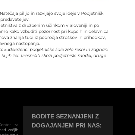
aja pilijo in razvijajo svoje ideje v Podjetniški
 predavateljev.
jetništva z družbenim učinkom v Sloveniji in po
 temo kako vzbuditi pozornost pri kupcih in delavnica
ova znanja tudi iz področja stroškov in prihodkov,
 javnega nastopanja.
o: »
udeleženci podjetniške šole zelo resni in zagnani
 jih želi uresničiti skozi podjetniški model, druge
BODITE SEZNANJENI Z
DOGAJANJEM PRI NAS:
enter za
med večjih
raževanja