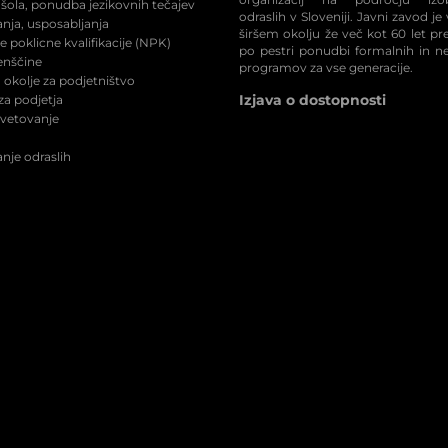
šola, ponudba jezikovnih tečajev
odraslih v Sloveniji. Javni zavod je
nja, usposabljanja
širšem okolju že več kot 60 let p
 poklicne kvalifikacije (NPK
)
po pestri ponudbi formalnih in n
enščine
programov za vse generacije.
okolje za podjetništvo
Izjava o dostopnosti
a podjetja
svetovanje
nje odraslih