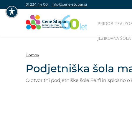
01 234 44 00
info@cene-stupar.si
PRIDOBITEV IZO
NAVIGACIJA PREKO TIPKOVNICE
JEZIKOVNA ŠOLA
IZKLJUČI ANIMACIJE
Domov
Podjetniška šola ma
VISOK KONTRAST
O otvoritni podjetniške šole Ferfl in splošno o š
SIVINE