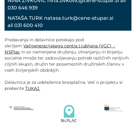
NINA ŽIVKOVIĆ nina.zivkovic@cene-stupar.si ali
030 646 939
NATAŠA TURK natasa.turk@cene-stupar.si
ali 031 600 410
Predavanja in delavnice potekajo pod
okriljem
Večgeneracijskega centra Ljubljana (VGC) -
N'šPlac
in so namenjene druženju, ohranjanju in širjenju
socialne mreže ter zadovoljevanju potreb različnih ranljivih
ciljnih skupin, družin ter posameznih družinskih članov v
vseh življenjskih obdobjih.
Delavnica je za udeležence brezplačna. Več o projektu si
preberite
TUKAJ.