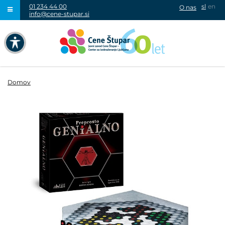
01 234 44 00
sl
en
O nas
info@cene-stupar.si
IŠČI
NAVIGACIJA PREKO TIPKOVNICE
IZKLJUČI ANIMACIJE
Domov
VISOK KONTRAST
SIVINE