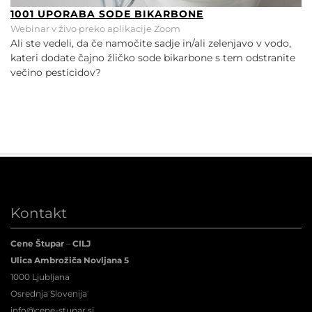
1001 UPORABA SODE BIKARBONE
Webinar v živo preko aplikacije Zoom
Ali ste vedeli, da če namočite sadje in/ali zelenjavo v vodo,
kateri dodate čajno žličko sode bikarbone s tem odstranite
večino pesticidov?
Kontakt
Cene Štupar
–
CILJ
Ulica Ambrožiča Novljana 5
1000 Ljubljana
Osrednja Slovenija
info@cene-stupar.si