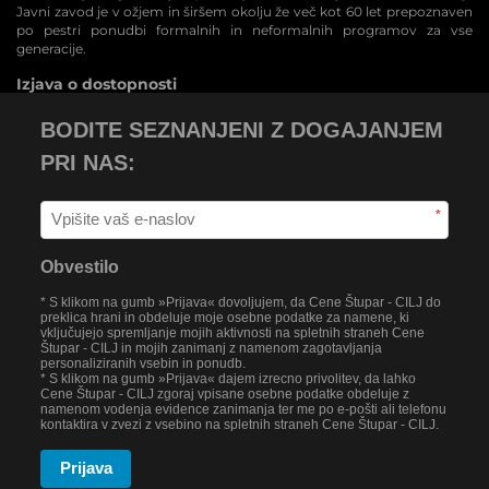
Javni zavod je v ožjem in širšem okolju že več kot 60 let prepoznaven
po pestri ponudbi formalnih in neformalnih programov za vse
generacije.
Izjava o dostopnosti
BODITE SEZNANJENI Z DOGAJANJEM
PRI NAS:
*
Obvestilo
* S klikom na gumb »Prijava« dovoljujem, da Cene Štupar - CILJ do
preklica hrani in obdeluje moje osebne podatke za namene, ki
vključujejo spremljanje mojih aktivnosti na spletnih straneh Cene
Štupar - CILJ in mojih zanimanj z namenom zagotavljanja
personaliziranih vsebin in ponudb.
* S klikom na gumb »Prijava« dajem izrecno privolitev, da lahko
Cene Štupar - CILJ zgoraj vpisane osebne podatke obdeluje z
namenom vodenja evidence zanimanja ter me po e-pošti ali telefonu
kontaktira v zvezi z vsebino na spletnih straneh Cene Štupar - CILJ.
Prijava