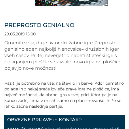
POVEČAJ PISAVO
POMANJŠAJ PISAVO
PREPROSTO GENIALNO
OZNAČI NASLOVE
29.05.2019 15:00
Omeniti velja, da je avtor družabne igre Preprosto
OZNAČI POVEZAVE
genialno eden najboljših snovalcev družabnih iger
vseh časov. Pri tej neverjetno napeti strateški igri s
polaganjem ploščic se z vsako novo igralno ploščico
PODČRTAJ POVEZAVE
pojavijo nove možnosti.
ZEMLJEVID STRANI
Paziti je potrebno na vse, na število in barve. Kdor pametno
polaga in z nekaj sreče izvleče prave igralne ploščice, ima
največ možnosti, da obrne igro v svoj prid. Kdor pa je na
IZJAVA O DOSTOPNOSTI
koncu zadnji, ima v mislih samo en plan—revanšo. In že se
lahko začne naslednja partija.
OBVEZNE PRIJAVE in KONTAKT: