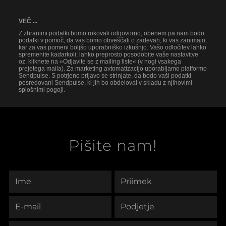
VEČ ...
Z zbranimi podatki bomo rokovali odgovorno, obenem pa nam bodo
podatki v pomoč, da vas bomo obveščali o zadevah, ki vas zanimajo,
kar za vas pomeni boljšo uporabniško izkušnjo. Vašo odločitev lahko
spremenite kadarkoli; lahko preprosto posodobite vaše nastavitve
oz. kliknete na »Odjavite se z mailing liste« (v nogi vsakega
prejetega maila). Za marketing avtomatizacijo uporabljamo platformo
Sendpulse. S potrjeno prijavo se strinjate, da bodo vaši podatki
posredovani Sendpulse, ki jih bo obdeloval v skladu z njihovimi
splošnimi pogoji.
Pišite nam!