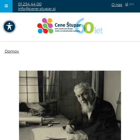
01 234 44 00
sl
en
O nas
info@cene-stupar.si
IŠČI
NAVIGACIJA PREKO TIPKOVNICE
IZKLJUČI ANIMACIJE
Domov
VISOK KONTRAST
SIVINE