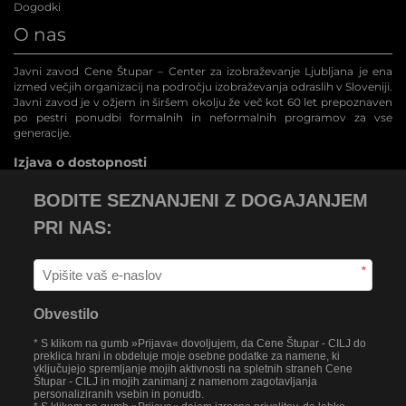
Dogodki
O nas
Javni zavod Cene Štupar – Center za izobraževanje Ljubljana je ena
izmed večjih organizacij na področju izobraževanja odraslih v Sloveniji.
Javni zavod je v ožjem in širšem okolju že več kot 60 let prepoznaven
po pestri ponudbi formalnih in neformalnih programov za vse
generacije.
Izjava o dostopnosti
BODITE SEZNANJENI Z DOGAJANJEM
PRI NAS:
*
Obvestilo
* S klikom na gumb »Prijava« dovoljujem, da Cene Štupar - CILJ do
preklica hrani in obdeluje moje osebne podatke za namene, ki
vključujejo spremljanje mojih aktivnosti na spletnih straneh Cene
Štupar - CILJ in mojih zanimanj z namenom zagotavljanja
personaliziranih vsebin in ponudb.