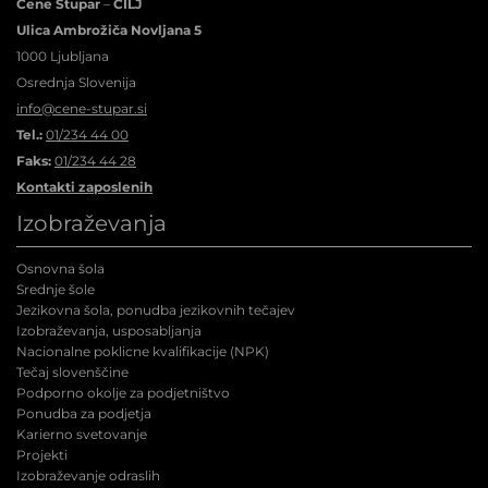
Cene Štupar
–
CILJ
Ulica Ambrožiča Novljana 5
1000 Ljubljana
Osrednja Slovenija
info@cene-stupar.si
Tel.:
01/234 44 00
Faks:
01/234 44 28
Kontakti zaposlenih
Izobraževanja
Osnovna šola
Srednje šole
Jezikovna šola, ponudba jezikovnih tečajev
Izobraževanja, usposabljanja
Nacionalne poklicne kvalifikacije (NPK
)
Tečaj slovenščine
Podporno okolje za podjetništvo
Ponudba za podjetja
Karierno svetovanje
Projekti
Izobraževanje odraslih