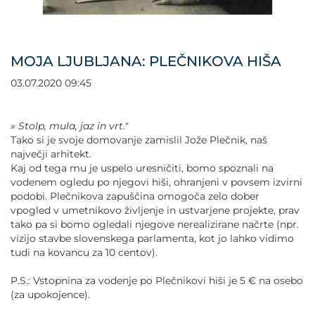
POVEČAJ PISAVO
POMANJŠAJ PISAVO
MOJA LJUBLJANA: PLEČNIKOVA HIŠA
OZNAČI NASLOVE
03.07.2020 09:45
OZNAČI POVEZAVE
» Stolp, mula, jaz in vrt."
Tako si je svoje domovanje zamislil Jože Plečnik, naš
največji arhitekt.
PODČRTAJ POVEZAVE
Kaj od tega mu je uspelo uresničiti, bomo spoznali na
vodenem ogledu po njegovi hiši, ohranjeni v povsem izvirni
ZEMLJEVID STRANI
podobi. Plečnikova zapuščina omogoča zelo dober
vpogled v umetnikovo življenje in ustvarjene projekte, prav
tako pa si bomo ogledali njegove nerealizirane načrte (npr.
IZJAVA O DOSTOPNOSTI
vizijo stavbe slovenskega parlamenta, kot jo lahko vidimo
tudi na kovancu za 10 centov).
P.S.: Vstopnina za vodenje po Plečnikovi hiši je 5 € na osebo
(za upokojence).