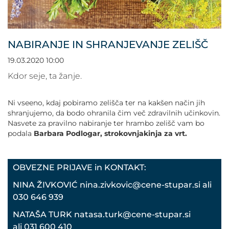
POVEČAJ PISAVO
POMANJŠAJ PISAVO
NABIRANJE IN SHRANJEVANJE ZELIŠČ
OZNAČI NASLOVE
19.03.2020 10:00
Kdor seje, ta žanje.
OZNAČI POVEZAVE
Ni vseeno, kdaj pobiramo zelišča ter na kakšen način jih
shranjujemo, da bodo ohranila čim več zdravilnih učinkovin.
PODČRTAJ POVEZAVE
Nasvete za pravilno nabiranje ter hrambo zelišč vam bo
podala
Barbara Podlogar, strokovnjakinja za vrt.
ZEMLJEVID STRANI
OBVEZNE PRIJAVE in KONTAKT:
IZJAVA O DOSTOPNOSTI
NINA ŽIVKOVIĆ nina.zivkovic@cene-stupar.si ali
030 646 939
NATAŠA TURK natasa.turk@cene-stupar.si
ali 031 600 410