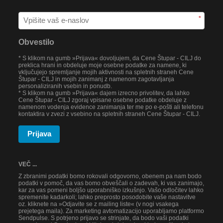
*
Obvestilo
* S klikom na gumb »Prijava« dovoljujem, da Cene Štupar - CILJ do
preklica hrani in obdeluje moje osebne podatke za namene, ki
vključujejo spremljanje mojih aktivnosti na spletnih straneh Cene
Štupar - CILJ in mojih zanimanj z namenom zagotavljanja
personaliziranih vsebin in ponudb.
* S klikom na gumb »Prijava« dajem izrecno privolitev, da lahko
Cene Štupar - CILJ zgoraj vpisane osebne podatke obdeluje z
namenom vodenja evidence zanimanja ter me po e-pošti ali telefonu
kontaktira v zvezi z vsebino na spletnih straneh Cene Štupar - CILJ.
Prijava
VEČ ...
Z zbranimi podatki bomo rokovali odgovorno, obenem pa nam bodo
podatki v pomoč, da vas bomo obveščali o zadevah, ki vas zanimajo,
kar za vas pomeni boljšo uporabniško izkušnjo. Vašo odločitev lahko
spremenite kadarkoli; lahko preprosto posodobite vaše nastavitve
oz. kliknete na »Odjavite se z mailing liste« (v nogi vsakega
prejetega maila). Za marketing avtomatizacijo uporabljamo platformo
Sendpulse. S potrjeno prijavo se strinjate, da bodo vaši podatki