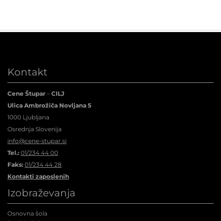
Kontakt
Cene Štupar
–
CILJ
Ulica Ambrožiča Novljana 5
1000 Ljubljana
Osrednja Slovenija
info@cene-stupar.si
Tel.:
01/234 44 00
Faks:
01/234 44 28
Kontakti zaposlenih
Izobraževanja
Osnovna šola