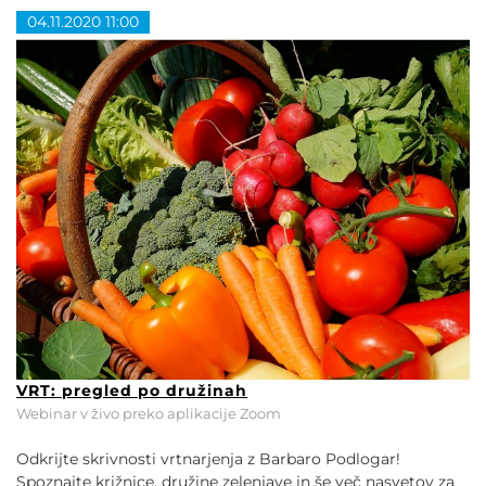
04.11.2020 11:00
VRT: pregled po družinah
Webinar v živo preko aplikacije Zoom
Odkrijte skrivnosti vrtnarjenja z Barbaro Podlogar!
Spoznajte križnice, družine zelenjave in še več nasvetov za