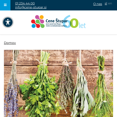
01 234 44 00
sl
en
O nas
info@cene-stupar.si
IŠČI
NAVIGACIJA PREKO TIPKOVNICE
IZKLJUČI ANIMACIJE
Domov
VISOK KONTRAST
SIVINE