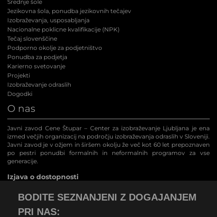
Srednje šole
Jezikovna šola, ponudba jezikovnih tečajev
Izobraževanja, usposabljanja
Nacionalne poklicne kvalifikacije (NPK
)
Tečaj slovenščine
Podporno okolje za podjetništvo
Ponudba za podjetja
Karierno svetovanje
Projekti
Izobraževanje odraslih
Dogodki
O nas
Javni zavod Cene Štupar – Center za izobraževanje Ljubljana je ena
izmed večjih organizacij na področju izobraževanja odraslih v Sloveniji.
Javni zavod je v ožjem in širšem okolju že več kot 60 let prepoznaven
po pestri ponudbi formalnih in neformalnih programov za vse
generacije.
Izjava o dostopnosti
BODITE SEZNANJENI Z DOGAJANJEM
PRI NAS: