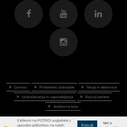
Domov
Pridobitev izobrazbe
Tečaji in delavnice
Izobraževanja in usposabljanja
Razvoj kariere
Jezikovna šola
S klikom na POTRDI soglašate z
Več o
Potrdi
uporabo piškotkov na naših