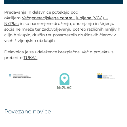
Predavanja in delavnice potekajo pod
okriljem
Večgeneracijskega centra Ljubljana (VGC) -
N'šPlac
in so namenjene druženju, ohranjanju in širjenju
socialne mreže ter zadovoljevanju potreb različnih ranljivih
ciljnih skupin, družin ter posameznih družinskih članov v
vseh življenjskih obdobjih.
Delavnica je za udeležence brezplačna. Več o projektu si
preberite
TUKAJ.
Povezane novice