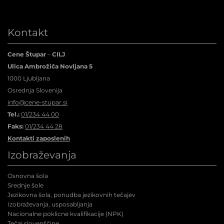
Kontakt
Cene Štupar
–
CILJ
Ulica Ambrožiča Novljana 5
1000 Ljubljana
Osrednja Slovenija
info@cene-stupar.si
Tel.:
01/234 44 00
Faks:
01/234 44 28
Kontakti zaposlenih
Izobraževanja
Osnovna šola
Srednje šole
Jezikovna šola, ponudba jezikovnih tečajev
Izobraževanja, usposabljanja
Nacionalne poklicne kvalifikacije (NPK
)
Tečaj slovenščine