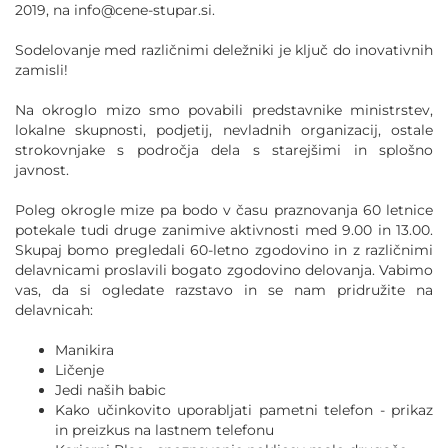
2019, na info@cene-stupar.si.
Sodelovanje med različnimi deležniki je ključ do inovativnih
zamisli!
Na okroglo mizo smo povabili predstavnike ministrstev,
lokalne skupnosti, podjetij, nevladnih organizacij, ostale
strokovnjake s področja dela s starejšimi in splošno
javnost.
Poleg okrogle mize pa bodo v času praznovanja 60 letnice
potekale tudi druge zanimive aktivnosti med 9.00 in 13.00.
Skupaj bomo pregledali 60-letno zgodovino in z različnimi
delavnicami proslavili bogato zgodovino delovanja. Vabimo
vas, da si ogledate razstavo in se nam pridružite na
delavnicah:
Manikira
Ličenje
Jedi naših babic
Kako učinkovito uporabljati pametni telefon - prikaz
in preizkus na lastnem telefonu