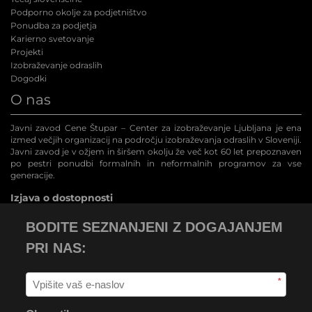
Podporno okolje za podjetništvo
Ponudba za podjetja
Karierno svetovanje
Projekti
Izobraževanje odraslih
Dogodki
O nas
Javni zavod Cene Štupar – Center za izobraževanje Ljubljana je ena
izmed večjih organizacij na področju izobraževanja odraslih v Sloveniji.
Javni zavod je v ožjem in širšem okolju že več kot 60 let prepoznaven
po pestri ponudbi formalnih in neformalnih programov za vse
generacije.
Izjava o dostopnosti
BODITE SEZNANJENI Z DOGAJANJEM
PRI NAS:
*