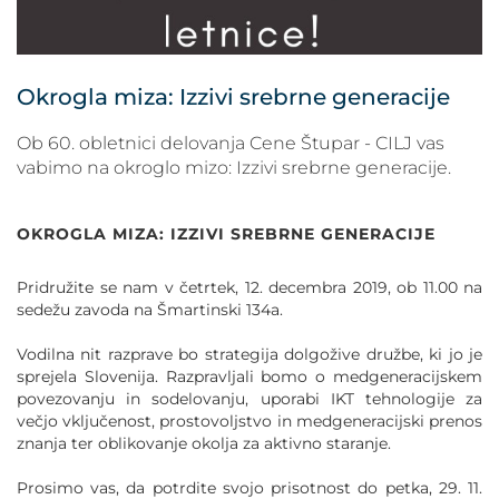
POVEČAJ PISAVO
POMANJŠAJ PISAVO
Okrogla miza: Izzivi srebrne generacije
OZNAČI NASLOVE
Ob 60. obletnici delovanja Cene Štupar - CILJ vas
vabimo na okroglo mizo: Izzivi srebrne generacije.
OZNAČI POVEZAVE
OKROGLA MIZA: IZZIVI SREBRNE GENERACIJE
PODČRTAJ POVEZAVE
Pridružite se nam v četrtek, 12. decembra 2019, ob 11.00 na
ZEMLJEVID STRANI
sedežu zavoda na Šmartinski 134a.
Vodilna nit razprave bo strategija dolgožive družbe, ki jo je
IZJAVA O DOSTOPNOSTI
sprejela Slovenija. Razpravljali bomo o medgeneracijskem
povezovanju in sodelovanju, uporabi IKT tehnologije za
večjo vključenost, prostovoljstvo in medgeneracijski prenos
znanja ter oblikovanje okolja za aktivno staranje.
Prosimo vas, da potrdite svojo prisotnost do petka, 29. 11.