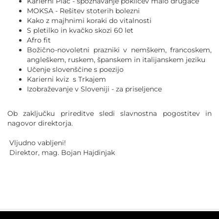
Karierni Plac - spoznavanje poklicev malo drugače
MOKSA - Rešitev stoterih bolezni
Kako z majhnimi koraki do vitalnosti
S pletilko in kvačko skozi 60 let
Afro fit
Božično-novoletni prazniki v nemškem, francoskem,
angleškem, ruskem, španskem in italijanskem jeziku
Učenje slovenščine s poezijo
Karierni kviz s Trkajem
Izobraževanje v Sloveniji - za priseljence
Ob zaključku prireditve sledi slavnostna pogostitev in
nagovor direktorja.
Vljudno vabljeni!
Direktor, mag. Bojan Hajdinjak