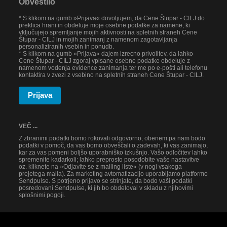
Obvestilo
* S klikom na gumb »Prijava« dovoljujem, da Cene Štupar - CILJ do
preklica hrani in obdeluje moje osebne podatke za namene, ki
vključujejo spremljanje mojih aktivnosti na spletnih straneh Cene
Štupar - CILJ in mojih zanimanj z namenom zagotavljanja
personaliziranih vsebin in ponudb.
* S klikom na gumb »Prijava« dajem izrecno privolitev, da lahko
Cene Štupar - CILJ zgoraj vpisane osebne podatke obdeluje z
namenom vodenja evidence zanimanja ter me po e-pošti ali telefonu
kontaktira v zvezi z vsebino na spletnih straneh Cene Štupar - CILJ.
Prijava
VEČ ...
Z zbranimi podatki bomo rokovali odgovorno, obenem pa nam bodo
podatki v pomoč, da vas bomo obveščali o zadevah, ki vas zanimajo,
kar za vas pomeni boljšo uporabniško izkušnjo. Vašo odločitev lahko
spremenite kadarkoli; lahko preprosto posodobite vaše nastavitve
oz. kliknete na »Odjavite se z mailing liste« (v nogi vsakega
prejetega maila). Za marketing avtomatizacijo uporabljamo platformo
Sendpulse. S potrjeno prijavo se strinjate, da bodo vaši podatki
posredovani Sendpulse, ki jih bo obdeloval v skladu z njihovimi
splošnimi pogoji.