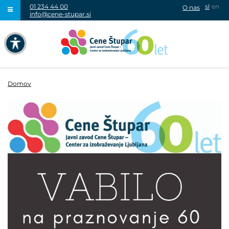
01 234 44 00
sl
en
O nas
info@cene-stupar.si
IŠČI
NAVIGACIJA PREKO TIPKOVNICE
IZKLJUČI ANIMACIJE
Domov
VISOK KONTRAST
SIVINE