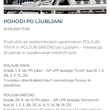
POVEČAJ PISAVO
POMANJŠAJ PISAVO
POHODI PO LJUBLJANI
OZNAČI NASLOVE
01.09.2021 17:00
OZNAČI POVEZAVE
Pridružite se septembrskim sprehodom POLJUB-
TINTA in POLJUB-SREČNO po Ljubljani – rekreacija,
druženje in raziskovanje mestnih poti.
PODČRTAJ POVEZAVE
POLJUB-TINTA
ZEMLJEVID STRANI
Sreda, 1. 9. ob 17h (zbor – AP LPP postaja "Tivoli", bus št. 1, 3,
3B, 5, 7, 7L, 25)
T-ivolska i-dila-N-ebotičnik-T-romostovje-Trnovo A-
IZJAVA O DOSTOPNOSTI
jdovščina.
POLJUB-SREČNO
Sreda, 29. 9. ob 15.17h (zbor – AP LPP postaja "Konzorcij",
bus št. 1, 2, 3, 3B, 3G, 6, 9, 11, 14, 18, 19, 27)
S-prehod Re-kreacija Č-opova, N-azorjeva O-vinki (pot na