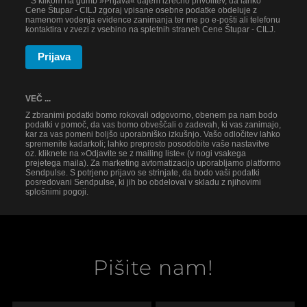
* S klikom na gumb »Prijava« dajem izrecno privolitev, da lahko
Cene Štupar - CILJ zgoraj vpisane osebne podatke obdeluje z
namenom vodenja evidence zanimanja ter me po e-pošti ali telefonu
kontaktira v zvezi z vsebino na spletnih straneh Cene Štupar - CILJ.
Prijava
VEČ ...
Z zbranimi podatki bomo rokovali odgovorno, obenem pa nam bodo
podatki v pomoč, da vas bomo obveščali o zadevah, ki vas zanimajo,
kar za vas pomeni boljšo uporabniško izkušnjo. Vašo odločitev lahko
spremenite kadarkoli; lahko preprosto posodobite vaše nastavitve
oz. kliknete na »Odjavite se z mailing liste« (v nogi vsakega
prejetega maila). Za marketing avtomatizacijo uporabljamo platformo
Sendpulse. S potrjeno prijavo se strinjate, da bodo vaši podatki
posredovani Sendpulse, ki jih bo obdeloval v skladu z njihovimi
splošnimi pogoji.
Pišite nam!