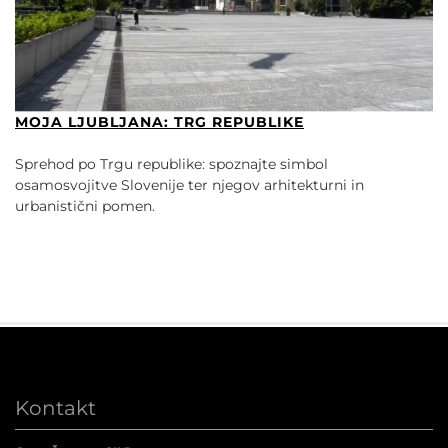
MOJA LJUBLJANA: TRG REPUBLIKE
Sprehod po Trgu republike: spoznajte simbol
osamosvojitve Slovenije ter njegov arhitekturni in
urbanistični pomen.
Kontakt