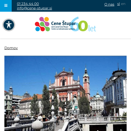
01 234 44 00
sl
en
O nas
info@cene-stupar.si
IŠČI
NAVIGACIJA PREKO TIPKOVNICE
IZKLJUČI ANIMACIJE
Domov
VISOK KONTRAST
SIVINE