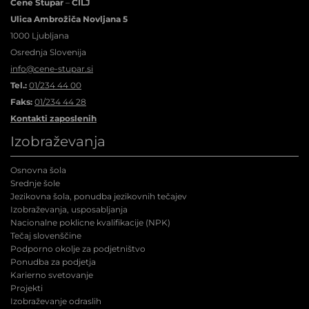
Cene Štupar
–
CILJ
Ulica Ambrožiča Novljana 5
1000 Ljubljana
Osrednja Slovenija
info@cene-stupar.si
Tel.:
01/234 44 00
Faks:
01/234 44 28
Kontakti zaposlenih
Izobraževanja
Osnovna šola
Srednje šole
Jezikovna šola, ponudba jezikovnih tečajev
Izobraževanja, usposabljanja
Nacionalne poklicne kvalifikacije (NPK
)
Tečaj slovenščine
Podporno okolje za podjetništvo
Ponudba za podjetja
Karierno svetovanje
Projekti
Izobraževanje odraslih