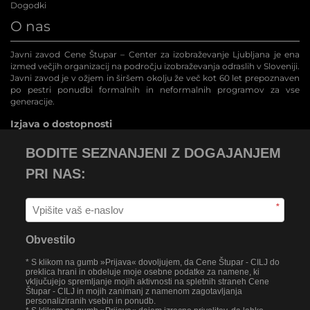
Dogodki
O nas
Javni zavod Cene Štupar – Center za izobraževanje Ljubljana je ena
izmed večjih organizacij na področju izobraževanja odraslih v Sloveniji.
Javni zavod je v ožjem in širšem okolju že več kot 60 let prepoznaven
po pestri ponudbi formalnih in neformalnih programov za vse
generacije.
Izjava o dostopnosti
BODITE SEZNANJENI Z DOGAJANJEM
PRI NAS:
*
Obvestilo
* S klikom na gumb »Prijava« dovoljujem, da Cene Štupar - CILJ do
preklica hrani in obdeluje moje osebne podatke za namene, ki
vključujejo spremljanje mojih aktivnosti na spletnih straneh Cene
Štupar - CILJ in mojih zanimanj z namenom zagotavljanja
personaliziranih vsebin in ponudb.