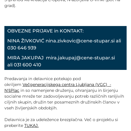
grad).
OBVEZNE PRIJAVE in KONTAKT:
NINA ŽIVKOVIĆ nina.zivkovic@cene-stupar.si ali
030 646 939
MIRA JAKUPAJ mira.jakupaj@cene-stupar.si
ali 031 600 410
Predavanja in delavnice potekajo pod
okriljem
Večgeneracijskega centra Ljubljana (VGC) -
N'šPlac
in so namenjene druženju, ohranjanju in širjenju
socialne mreže ter zadovoljevanju potreb različnih ranljivih
ciljnih skupin, družin ter posameznih družinskih članov v
vseh življenjskih obdobjih.
Delavnica je za udeležence brezplačna. Več o projektu si
preberite
TUKAJ.