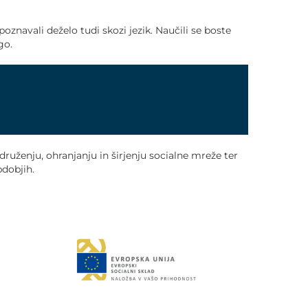
oznavali deželo tudi skozi jezik. Naučili se boste
go.
ruženju, ohranjanju in širjenju socialne mreže ter
bdobjih.