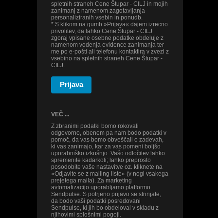
spletnih straneh Cene Štupar - CILJ in mojih
zanimanj z namenom zagotavljanja
personaliziranih vsebin in ponudb.
* S klikom na gumb »Prijava« dajem izrecno
privolitev, da lahko Cene Štupar - CILJ
zgoraj vpisane osebne podatke obdeluje z
namenom vodenja evidence zanimanja ter
me po e-pošti ali telefonu kontaktira v zvezi z
vsebino na spletnih straneh Cene Štupar -
CILJ.
Prijava
VEČ ...
Z zbranimi podatki bomo rokovali
odgovorno, obenem pa nam bodo podatki v
pomoč, da vas bomo obveščali o zadevah,
ki vas zanimajo, kar za vas pomeni boljšo
uporabniško izkušnjo. Vašo odločitev lahko
spremenite kadarkoli; lahko preprosto
posodobite vaše nastavitve oz. kliknete na
»Odjavite se z mailing liste« (v nogi vsakega
prejetega maila). Za marketing
avtomatizacijo uporabljamo platformo
Sendpulse. S potrjeno prijavo se strinjate,
da bodo vaši podatki posredovani
Sendpulse, ki jih bo obdeloval v skladu z
njihovimi splošnimi pogoji.