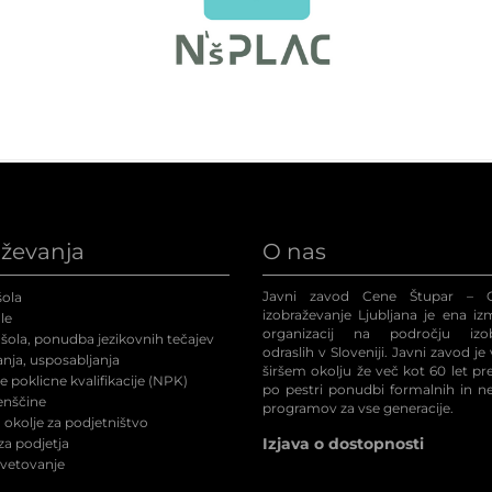
aževanja
O nas
Javni zavod Cene Štupar – C
ola
izobraževanje Ljubljana je ena iz
le
organizacij na področju izob
šola, ponudba jezikovnih tečajev
odraslih v Sloveniji. Javni zavod je
nja, usposabljanja
širšem okolju že več kot 60 let p
 poklicne kvalifikacije (NPK
)
po pestri ponudbi formalnih in n
enščine
programov za vse generacije.
okolje za podjetništvo
Izjava o dostopnosti
a podjetja
svetovanje