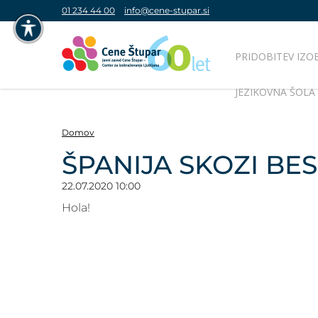
01 234 44 00
info@cene-stupar.si
PRIDOBITEV IZO
NAVIGACIJA PREKO TIPKOVNICE
JEZIKOVNA ŠOLA
IZKLJUČI ANIMACIJE
Domov
ŠPANIJA SKOZI BES
22.07.2020 10:00
VISOK KONTRAST
Hola!
SIVINE