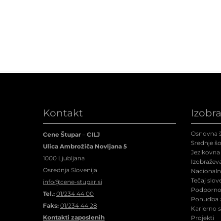
Kontakt
Izobr
Osnovna š
Cene Štupar
–
CILJ
Srednje šo
Ulica Ambrožiča Novljana 5
Jezikovna 
1000 Ljubljana
Izobraževa
Osrednja Slovenija
Nacionalne
Tečaj slov
info@cene-stupar.si
Podporno 
Tel.:
01/234 44 00
Ponudba z
Faks:
01/234 44 28
Karierno 
Kontakti zaposlenih
Projekti