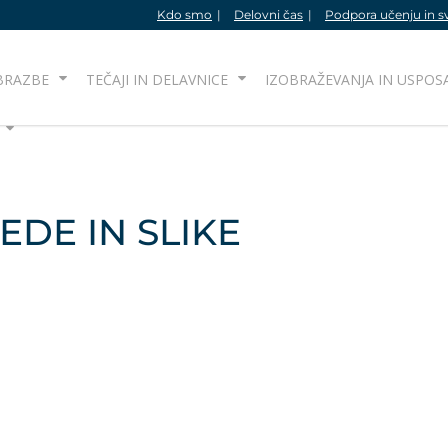
Kdo smo
Delovni čas
Podpora učenju in s
BRAZBE
TEČAJI IN DELAVNICE
IZOBRAŽEVANJA IN USPOS
EDE IN SLIKE