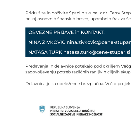
POVEČAJ PISAVO
Pridružite in doživite Španijo skupaj z dr. Ferry St
POMANJŠAJ PISAVO
nekaj osnovnih španskih besed, uporabnih fraz za š
OBVEZNE PRIJAVE in KONTAKT:
OZNAČI NASLOVE
NINA ŽIVKOVIĆ nina.zivkovic@cene-stupar.s
OZNAČI POVEZAVE
NATAŠA TURK natasa.turk@cene-stupar.si a
PODČRTAJ POVEZAVE
Predavanja in delavnice potekajo pod okriljem
Večg
zadovoljevanju potreb različnih ranljivih ciljnih sku
ZEMLJEVID STRANI
Delavnica je za udeležence brezplačna. Več o projek
IZJAVA O DOSTOPNOSTI