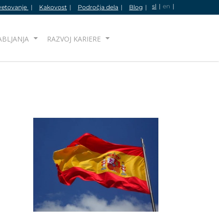
sl
en
vetovanje
Kakovost
Področja dela
Blog
IŠČI
ABLJANJA
RAZVOJ KARIERE