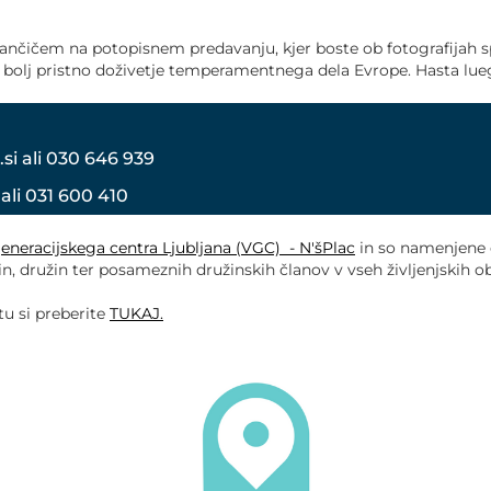
epančičem na potopisnem predavanju, kjer boste ob fotografijah sp
e bolj pristno doživetje temperamentnega dela Evrope. Hasta lue
i ali 030 646 939
li 031 600 410
eneracijskega centra Ljubljana (VGC) - N'šPlac
in so namenjene d
pin, družin ter posameznih družinskih članov v vseh življenjskih o
tu si preberite
TUKAJ.