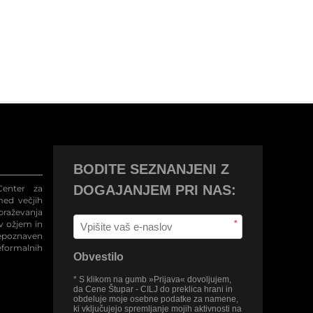
BODITE SEZNANJENI Z
DOGAJANJEM PRI NAS:
enter za
med večjih
raževanja
 v ožjem in
*
repoznaven
eformalnih
Obvestilo
* S klikom na gumb »Prijava« dovoljujem,
da Cene Štupar - CILJ do preklica hrani in
obdeluje moje osebne podatke za namene,
ki vključujejo spremljanje mojih aktivnosti na