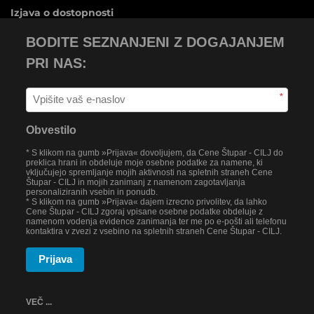
Izjava o dostopnosti
BODITE SEZNANJENI Z DOGAJANJEM
PRI NAS:
*
Obvestilo
* S klikom na gumb »Prijava« dovoljujem, da Cene Štupar - CILJ do
preklica hrani in obdeluje moje osebne podatke za namene, ki
vključujejo spremljanje mojih aktivnosti na spletnih straneh Cene
Štupar - CILJ in mojih zanimanj z namenom zagotavljanja
personaliziranih vsebin in ponudb.
* S klikom na gumb »Prijava« dajem izrecno privolitev, da lahko
Cene Štupar - CILJ zgoraj vpisane osebne podatke obdeluje z
namenom vodenja evidence zanimanja ter me po e-pošti ali telefonu
kontaktira v zvezi z vsebino na spletnih straneh Cene Štupar - CILJ.
Prijava
VEČ ...