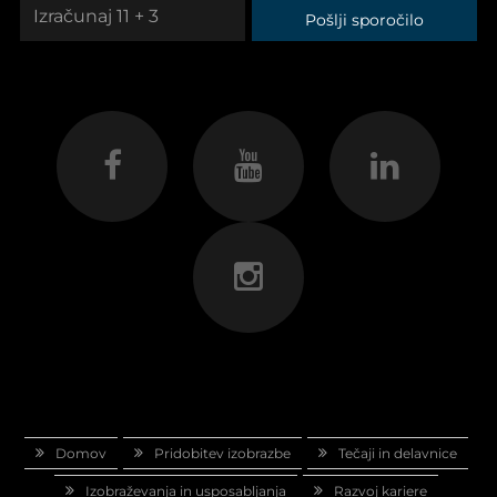
Pošlji sporočilo
Domov
Pridobitev izobrazbe
Tečaji in delavnice
Izobraževanja in usposabljanja
Razvoj kariere