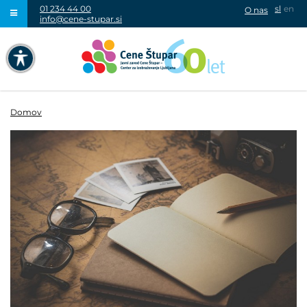
01 234 44 00
sl
en
O nas
info@cene-stupar.si
IŠČI
NAVIGACIJA PREKO TIPKOVNICE
IZKLJUČI ANIMACIJE
Domov
VISOK KONTRAST
SIVINE