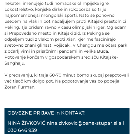
nekateri imenujejo tudi nomadske olimpijske igre.
Lokostrelstvo, konjske dirke in rokoborba so trije
najpomembnejši mongolski športi. Nato se ponovno
usedem na vlak in pot nadaljujem proti Kitajski prestolnici
Peking. Tja pridem ravno v času olimpijskih iger. Ogledam
si Prepovedano mesto in Kitajski zid. Iz Pekinga se
odpeljem tudi z vlakom proti Xian, kjer me fascinirajo
svetovno znani glinasti vojščaki. V Chengdu me očara park
z očarljivimi in prisrčnimi pandami in velika Buda.
Potovanje končam v gospodarskem središču Kitajske-
Šanghaju.
V predavanju, ki traja 60-70 minut bomo skupaj prepotovali
več tisoč km dolgo pot. Na popotovanje vas bo popeljal
Zoran Furman.
OBVEZNE PRIJAVE in KONTAKT:
NINA ŽIVKOVIĆ nina.zivkovic@cene-stupar.si ali
030 646 939