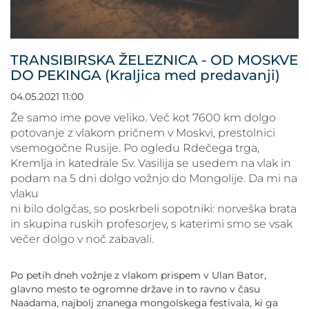
POVEČAJ PISAVO
POMANJŠAJ PISAVO
TRANSIBIRSKA ŽELEZNICA - OD MOSKVE
DO PEKINGA (Kraljica med predavanji)
OZNAČI NASLOVE
04.05.2021 11:00
OZNAČI POVEZAVE
Že samo ime pove veliko. Več kot 7600 km dolgo
potovanje z vlakom pričnem v Moskvi, prestolnici
vsemogočne Rusije. Po ogledu Rdečega trga,
PODČRTAJ POVEZAVE
Kremlja in katedrale Sv. Vasilija se usedem na vlak in
podam na 5 dni dolgo vožnjo do Mongolije. Da mi na
ZEMLJEVID STRANI
vlaku
ni bilo dolgčas, so poskrbeli sopotniki: norveška brata
in skupina ruskih profesorjev, s katerimi smo se vsak
IZJAVA O DOSTOPNOSTI
večer dolgo v noč zabavali.
Po petih dneh vožnje z vlakom prispem v Ulan Bator,
glavno mesto te ogromne države in to ravno v času
Naadama, najbolj znanega mongolskega festivala, ki ga