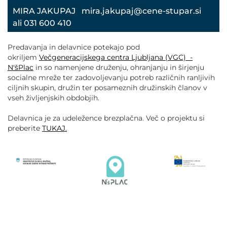
MIRA JAKUPAJ mira.jakupaj@cene-stupar.si
ali 031 600 410
Predavanja in delavnice potekajo pod
okriljem
Večgeneracijskega centra Ljubljana (VGC) -
N'šPlac
in so namenjene druženju, ohranjanju in širjenju
socialne mreže ter zadovoljevanju potreb različnih ranljivih
ciljnih skupin, družin ter posameznih družinskih članov v
vseh življenjskih obdobjih.
Delavnica je za udeležence brezplačna. Več o projektu si
preberite
TUKAJ.