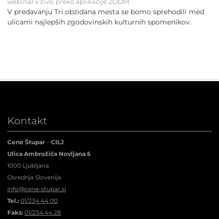
webinar v živo, preko aplikacije ZOOM
V predavanju Tri obzidana mesta se bomo sprehodili med
ulicami najlepših zgodovinskih kulturnih spomenikov.
Kontakt
Cene Štupar
–
CILJ
Ulica Ambrožiča Novljana 5
1000 Ljubljana
Osrednja Slovenija
info@cene-stupar.si
Tel.:
01/234 44 00
Faks:
01/234 44 28