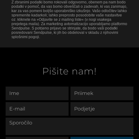
Z zbranimi podatki bomo rokovali odgovorno, obenem pa nam bodo
podatki v pomoč, da vas bomo obveščali o zadevah, ki vas zanimajo,
kar za vas pomeni boljšo uporabniško izkušnjo. Vašo odločitev lahko
spremenite kadarkoli; lahko preprosto posodobite vaše nastavitve
oz. kliknete na »Odjavite se z mailing liste« (v nogi vsakega
prejetega maila). Za marketing avtomatizacijo uporabljamo platformo
Sendpulse. S potrjeno prijavo se strinjate, da bodo vaši podatki
posredovani Sendpulse, ki jih bo obdeloval v skladu z njihovimi
splošnimi pogoji.
Pišite nam!