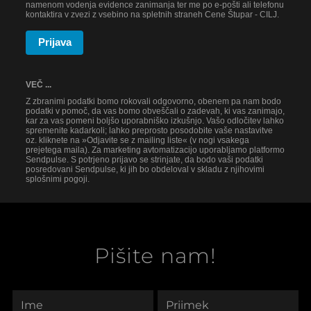
namenom vodenja evidence zanimanja ter me po e-pošti ali telefonu
kontaktira v zvezi z vsebino na spletnih straneh Cene Štupar - CILJ.
Prijava
VEČ ...
Z zbranimi podatki bomo rokovali odgovorno, obenem pa nam bodo
podatki v pomoč, da vas bomo obveščali o zadevah, ki vas zanimajo,
kar za vas pomeni boljšo uporabniško izkušnjo. Vašo odločitev lahko
spremenite kadarkoli; lahko preprosto posodobite vaše nastavitve
oz. kliknete na »Odjavite se z mailing liste« (v nogi vsakega
prejetega maila). Za marketing avtomatizacijo uporabljamo platformo
Sendpulse. S potrjeno prijavo se strinjate, da bodo vaši podatki
posredovani Sendpulse, ki jih bo obdeloval v skladu z njihovimi
splošnimi pogoji.
Pišite nam!