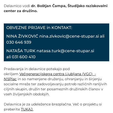
Delavnico vodi
dr. Boštjan Čampa, Študijsko raziskovalni
center za družino.
OBVEZNE PRIJAVE in KONTAKT:
NINA ŽIVKOVIĆ nina.zivkovic@cene-stupar.si ali
030 646 939
NATAŠA TURK natasa.turk@cene-stupar.si
ali 031 600 410
Predavanja in delavnice potekajo pod
okriljem
Večgeneracijskega centra Ljubljana (VGC) -
N'šPlac
in so namenjene druženju, ohranjanju in širjenju
socialne mreže ter zadovoljevanju potreb različnih ranljivih
ciljnih skupin, družin ter posameznih družinskih članov v
vseh življenjskih obdobjih.
Delavnica je za udeležence brezplačna. Več o projektu si
preberite
TUKAJ.