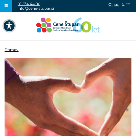
01 234 44 00
sl
en
O nas
info@cene-stupar.si
IŠČI
NAVIGACIJA PREKO TIPKOVNICE
IZKLJUČI ANIMACIJE
Domov
VISOK KONTRAST
SIVINE