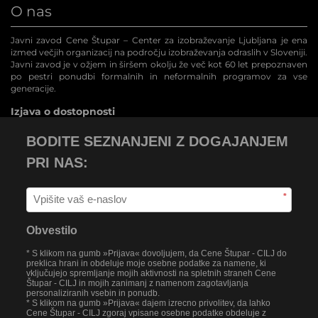
O nas
Javni zavod Cene Štupar – Center za izobraževanje Ljubljana je ena
izmed večjih organizacij na področju izobraževanja odraslih v Sloveniji.
Javni zavod je v ožjem in širšem okolju že več kot 60 let prepoznaven
po pestri ponudbi formalnih in neformalnih programov za vse
generacije.
Izjava o dostopnosti
BODITE SEZNANJENI Z DOGAJANJEM
PRI NAS:
*
Obvestilo
* S klikom na gumb »Prijava« dovoljujem, da Cene Štupar - CILJ do
preklica hrani in obdeluje moje osebne podatke za namene, ki
vključujejo spremljanje mojih aktivnosti na spletnih straneh Cene
Štupar - CILJ in mojih zanimanj z namenom zagotavljanja
personaliziranih vsebin in ponudb.
* S klikom na gumb »Prijava« dajem izrecno privolitev, da lahko
Cene Štupar - CILJ zgoraj vpisane osebne podatke obdeluje z