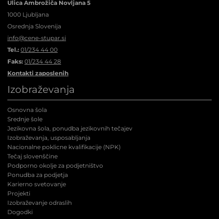
Ulica Ambrožiča Novljana 5
1000 Ljubljana
Osrednja Slovenija
info@cene-stupar.si
Tel.:
01/234 44 00
Faks:
01/234 44 28
Kontakti zaposlenih
Izobraževanja
Osnovna šola
Srednje šole
Jezikovna šola, ponudba jezikovnih tečajev
Izobraževanja, usposabljanja
Nacionalne poklicne kvalifikacije (NPK
)
Tečaj slovenščine
Podporno okolje za podjetništvo
Ponudba za podjetja
Karierno svetovanje
Projekti
Izobraževanje odraslih
Dogodki