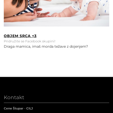
OBJEM SRCA <3
Pridružite se Facebook skupini!
Draga mamica, imaš morda težave z dojenjem?
Kontakt
Cene Štupar
–
CILJ