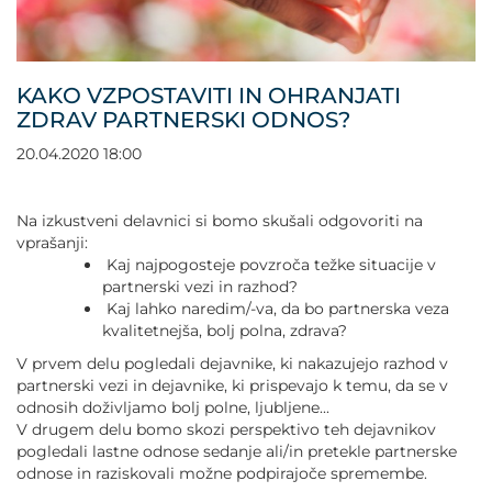
POVEČAJ PISAVO
POMANJŠAJ PISAVO
KAKO VZPOSTAVITI IN OHRANJATI
ZDRAV PARTNERSKI ODNOS?
OZNAČI NASLOVE
20.04.2020 18:00
OZNAČI POVEZAVE
Na izkustveni delavnici si bomo skušali odgovoriti na
vprašanji:
PODČRTAJ POVEZAVE
Kaj najpogosteje povzroča težke situacije v
partnerski vezi in razhod?
ZEMLJEVID STRANI
Kaj lahko naredim/-va, da bo partnerska veza
kvalitetnejša, bolj polna, zdrava?
V prvem delu pogledali dejavnike, ki nakazujejo razhod v
IZJAVA O DOSTOPNOSTI
partnerski vezi in dejavnike, ki prispevajo k temu, da se v
odnosih doživljamo bolj polne, ljubljene...
V drugem delu bomo skozi perspektivo teh dejavnikov
pogledali lastne odnose sedanje ali/in pretekle partnerske
odnose in raziskovali možne podpirajoče spremembe.