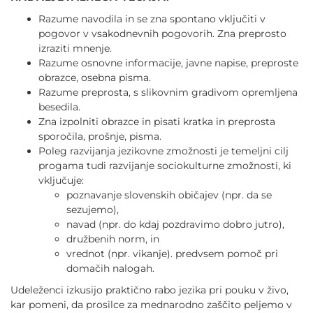
Razume navodila in se zna spontano vključiti v
pogovor v vsakodnevnih pogovorih. Zna preprosto
izraziti mnenje.
Razume osnovne informacije, javne napise, preproste
obrazce, osebna pisma.
Razume preprosta, s slikovnim gradivom opremljena
besedila.
Zna izpolniti obrazce in pisati kratka in preprosta
sporočila, prošnje, pisma.
Poleg razvijanja jezikovne zmožnosti je temeljni cilj
progama tudi razvijanje sociokulturne zmožnosti, ki
vključuje:
poznavanje slovenskih običajev (npr. da se
sezujemo),
navad (npr. do kdaj pozdravimo dobro jutro),
družbenih norm, in
vrednot (npr. vikanje). predvsem pomoč pri
domačih nalogah.
Udeleženci izkusijo praktično rabo jezika pri pouku v živo,
kar pomeni, da prosilce za mednarodno zaščito peljemo v