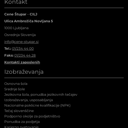
Kontakt
Cene Štupar
–
CILJ
Ulica Ambrožiča Novljana 5
1000 Ljubljana
Osrednja Slovenija
info@cene-stupar.si
Tel.:
01/234 44 00
Faks:
01/234 44 28
Kontakti zaposlenih
Izobraževanja
Osnovna šola
Srednje šole
Jezikovna šola, ponudba jezikovnih tečajev
Izobraževanja, usposabljanja
Nacionalne poklicne kvalifikacije (NPK
)
Tečaj slovenščine
Podporno okolje za podjetništvo
Ponudba za podjetja
Karierno svetovanje