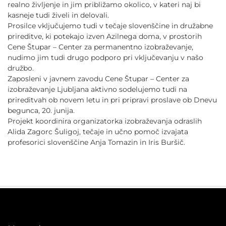
realno življenje in jim približamo okolico, v kateri naj bi
kasneje tudi živeli in delovali.
Prosilce vključujemo tudi v tečaje slovenščine in družabne
prireditve, ki potekajo izven Azilnega doma, v prostorih
Cene Štupar – Center za permanentno izobraževanje,
nudimo jim tudi drugo podporo pri vključevanju v našo
družbo.
Zaposleni v javnem zavodu Cene Štupar – Center za
izobraževanje Ljubljana aktivno sodelujemo tudi na
prireditvah ob novem letu in pri pripravi proslave ob Dnevu
begunca, 20. junija.
Projekt koordinira organizatorka izobraževanja odraslih
Alida Zagorc Šuligoj, tečaje in učno pomoč izvajata
profesorici slovenščine Anja Tomazin in Iris Buršič.