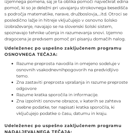
izjemnega pomena, saj je ta oblika pomoči največkrat edina
pomoč, ki so je deležni pri usvajanju strokovnega besedišča
s področja matematike, narave, družboslovja,…itd. Otroci se
posledično lažje in hitreje vključujejo v osnovno šolsko
izobraževanje, navajajo se na slovenski šolski sistem,
spoznavajo tehnike učenja in razumevanja snovi. Izjemno
dragocena je predvsem pomoč pri pisanju domačih nalog.
Udeleženec po uspešno zaključenem programu
OSNOVNEGA TEČAJA:
Razume preprosta navodila in omejeno sodeluje v
osnovnih vsakodnevnihpogovorih na predvidljivo
temo.
Zna zastaviti preprosta vprašanja in razume preproste
odgovore
Razume kratka sporočila in informacije.
Zna izpolniti osnovne obrazce, v katerih se zahteva
osebne podatke, ter napisati kratka sporočila, ki
vključujejo podatke o času, datumu in kraju.
Udeleženec po uspešno zaključenem programu
NADALJEVALNEGA TEČAJA: