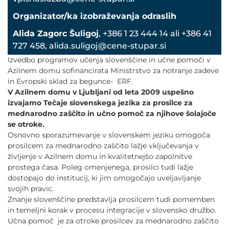
POVEČAJ PISAVO
Organizator/ka izobraževanja odraslih
POMANJŠAJ PISAVO
Alida Zagorc Šuligoj
, +386 1 23 444 14 ali +386 41
727 458, alida.suligoj@cene-stupar.si
OZNAČI NASLOVE
Izvedbo programov učenja slovenščine in učne pomoči v
Azilnem domu sofinancirata Ministrstvo za notranje zadeve
in Evropski sklad za begunce- ERF.
OZNAČI POVEZAVE
V Azilnem domu v Ljubljani od leta 2009 uspešno
izvajamo Tečaje slovenskega jezika za prosilce za
PODČRTAJ POVEZAVE
mednarodno zaščito in učno pomoč za njihove šolajoče
se otroke.
Osnovno sporazumevanje v slovenskem jeziku omogoča
ZEMLJEVID STRANI
prosilcem za mednarodno zaščito lažje vključevanja v
življenje v Azilnem domu in kvalitetnejšo zapolnitve
prostega časa. Poleg omenjenega, prosilci tudi lažje
IZJAVA O DOSTOPNOSTI
dostopajo do institucij, ki jim omogočajo uveljavljanje
svojih pravic.
Znanje slovenščine predstavlja prosilcem tudi pomemben
in temeljni korak v procesu integracije v slovensko družbo.
Učna pomoč je za otroke prosilcev za mednarodno zaščito