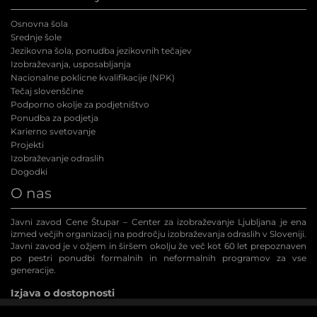
Osnovna šola
Srednje šole
Jezikovna šola, ponudba jezikovnih tečajev
Izobraževanja, usposabljanja
Nacionalne poklicne kvalifikacije (NPK
)
Tečaj slovenščine
Podporno okolje za podjetništvo
Ponudba za podjetja
Karierno svetovanje
Projekti
Izobraževanje odraslih
Dogodki
O nas
Javni zavod Cene Štupar – Center za izobraževanje Ljubljana je ena
izmed večjih organizacij na področju izobraževanja odraslih v Sloveniji.
Javni zavod je v ožjem in širšem okolju že več kot 60 let prepoznaven
po pestri ponudbi formalnih in neformalnih programov za vse
generacije.
Izjava o dostopnosti