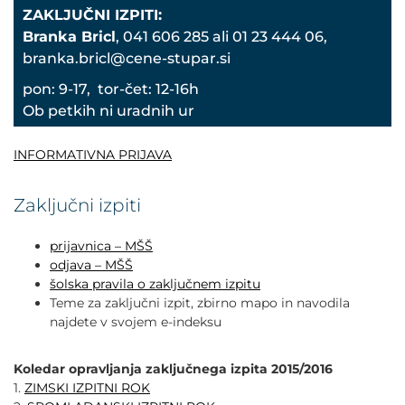
POVEČAJ PISAVO
ZAKLJUČNI IZPITI:
Branka Bricl
, 041 606 285 ali 01 23 444 06,
POMANJŠAJ PISAVO
branka.bricl@cene-stupar.si
pon: 9-17, tor-čet: 12-16h
OZNAČI NASLOVE
Ob petkih ni uradnih ur
OZNAČI POVEZAVE
INFORMATIVNA PRIJAVA
PODČRTAJ POVEZAVE
Zaključni izpiti
prijavnica – MŠŠ
ZEMLJEVID STRANI
odjava – MŠŠ
šolska pravila o zaključnem izpitu
IZJAVA O DOSTOPNOSTI
Teme za zaključni izpit, zbirno mapo in navodila
najdete v svojem e-indeksu
Koledar opravljanja zaključnega izpita 2015/2016
1.
ZIMSKI IZPITNI ROK