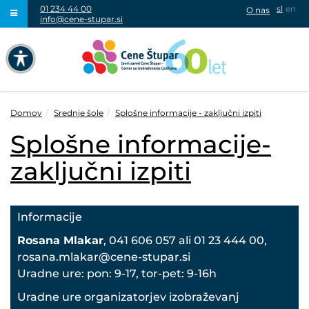
01 234 44 00
sl
en
O nas
info@cene-stupar.si
IŠČI
NAVIGACIJA PREKO TIPKOVNICE
IZKLJUČI ANIMACIJE
Domov
Srednje šole
Splošne informacije - zaključni izpiti
Splošne informacije-
zaključni izpiti
VISOK KONTRAST
Informacije
SIVINE
Rosana Mlakar
, 041 606 057 ali 01 23 444 00,
rosana.mlakar@cene-stupar.si
Uradne ure: pon: 9-17, tor-pet: 9-16h
Uradne ure organizatorjev izobraževanj