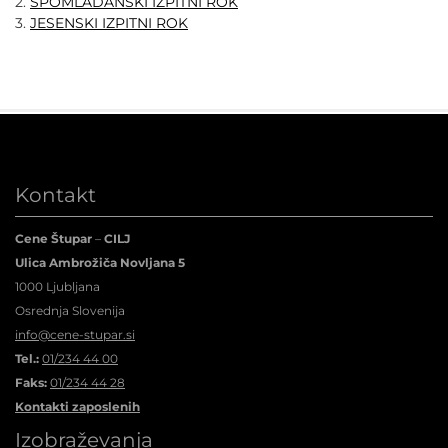
2.
SPOMLADANSKI IZPITNI ROK
3.
JESENSKI IZPITNI ROK
Kontakt
Cene Štupar
–
CILJ
Ulica Ambrožiča Novljana 5
1000 Ljubljana
Osrednja Slovenija
info@cene-stupar.si
Tel.:
01/234 44 00
Faks:
01/234 44 28
Kontakti zaposlenih
Izobraževanja