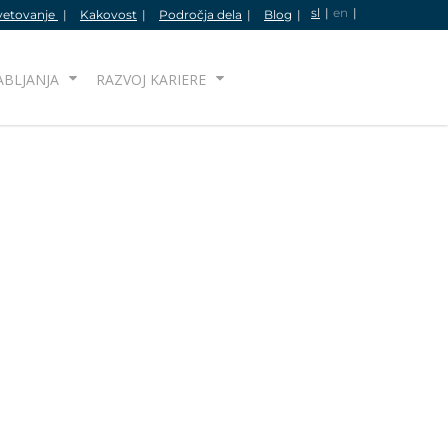
sl
en
vetovanje
Kakovost
Področja dela
Blog
IŠČI
ABLJANJA
RAZVOJ KARIERE