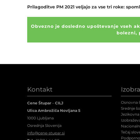
Prilagoditve PM 2021 veljajo za vse tri roke: spoml
Obvezno je dosledno upoštevanje vseh akt
bolezni,
Kontakt
Izobr
Osnovna š
Cene Štupar
–
CILJ
Srednje šo
Ulica Ambrožiča Novljana 5
Jezikovna 
1000 Ljubljana
Izobraževa
Osrednja Slovenija
Nacionalne
Tečaj slov
info@cene-stupar.si
Podporno 