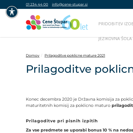
01 234 44 00
info@cene-stupar.si
PRIDOBITEV IZO
NAVIGACIJA PREKO TIPKOVNICE
JEZIKOVNA ŠOLA
IZKLJUČI ANIMACIJE
Domov
Prilagoditve poklicne mature 2021
Prilagoditve poklic
VISOK KONTRAST
SIVINE
Konec decembra 2020 je Državna komisija za pokli
maturitetnih komisij za poklicno maturo
prilagodi
Prilagoditve pri pisnih izpitih
Za vse predmete se uporabi bonus 10 % na nedo