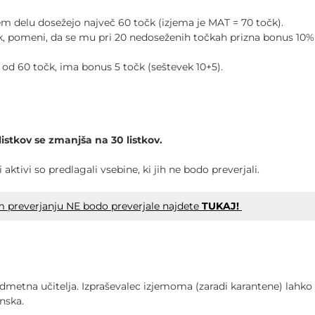
em delu dosežejo največ 60 točk (izjema je MAT = 70 točk).
k, pomeni, da se mu pri 20 nedoseženih točkah prizna bonus 10%
0 od 60 točk, ima bonus 5 točk (seštevek 10+5).
listkov se zmanjša na 30 listkov.
ktivi so predlagali vsebine, ki jih ne bodo preverjali.
em preverjanju NE bodo preverjale najdete
TUKAJ!
redmetna učitelja. Izpraševalec izjemoma (zaradi karantene) lahko
nska.