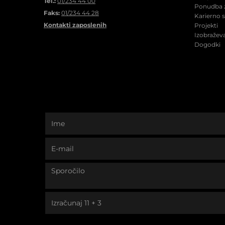
Tel.:
01/234 44 00
Ponudba z
Faks:
01/234 44 28
Karierno 
Kontakti zaposlenih
Projekti
Izobraževa
Dogodki