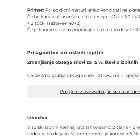
POVEČAJ PISAVO
Primer:
Pri poklicni maturi lahko kandidati na pisn
Če bo kandidat uspešen in bo dosegel 40 od 60 toč
POMANJŠAJ PISAVO
= 2 točki (seštevek 40+2).
Če je kandidat slabo pripravljen na izpit in doseže 1
OZNAČI NASLOVE
OZNAČI POVEZAVE
Prilagoditve pri ustnih izpitih
Zmanjšanje obsega snovi za 15 %, število izpitnih 
PODČRTAJ POVEZAVE
Glede zmanjšanja obsega snovi: Strokovni in splošni a
ZEMLJEVID STRANI
Pregled snovi-vsebin, ki se na ustn
IZJAVA O DOSTOPNOSTI
Izvedba
V šolski izpitni komisiji sta lahko samo 2 člana – p
sodeluje na daljavo. V tem primeru je komisija 3-čla