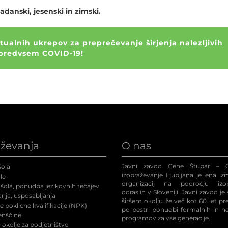
adanski, jesenski in zimski.
ualnih ukrepov za preprečevanje širjenja nalezljivih
 predvsem COVID-19!
aževanja
O nas
Javni zavod Cene Štupar – C
ola
izobraževanje Ljubljana je ena iz
le
organizacij na področju izob
šola, ponudba jezikovnih tečajev
odraslih v Sloveniji. Javni zavod je
nja, usposabljanja
širšem okolju že več kot 60 let p
 poklicne kvalifikacije (NPK
)
po pestri ponudbi formalnih in n
enščine
programov za vse generacije.
okolje za podjetništvo