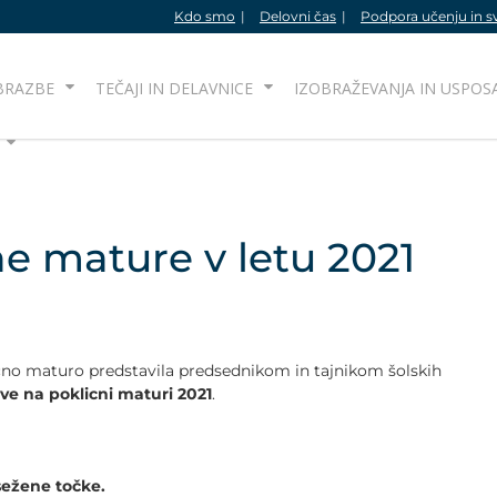
Kdo smo
Delovni čas
Podpora učenju in s
BRAZBE
TEČAJI IN DELAVNICE
IZOBRAŽEVANJA IN USPOS
ne mature v letu 2021
cno maturo predstavila predsednikom in tajnikom šolskih
tve na poklicni maturi 2021
.
sežene točke.