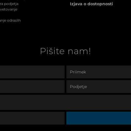
Izjava o dostopnosti
a podjetja
svetovanje
nje odraslih
Pišite nam!