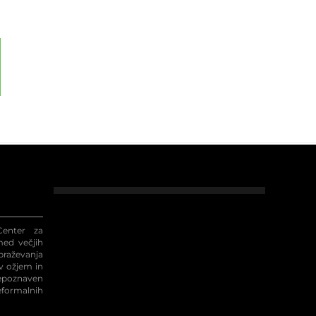
enter za
med večjih
raževanja
 v ožjem in
repoznaven
eformalnih