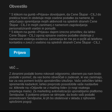
Obvestilo
* S klikom na gumb »Prijava« dovoljujem, da Cene Štupar - CILJ do
preklica hrani in obdeluje moje osebne podatke za namene, ki
vključujejo spremljanje mojih aktivnosti na spletnih straneh Cene
Štupar - CILJ in mojih zanimanj z namenom zagotavljanja
personaliziranih vsebin in ponudb.
* S klikom na gumb »Prijava« dajem izrecno privolitev, da lahko
Cene Štupar - CILJ zgoraj vpisane osebne podatke obdeluje z
namenom vodenja evidence zanimanja ter me po e-pošti ali telefonu
kontaktira v zvezi z vsebino na spletnih straneh Cene Štupar - CILJ.
Prijava
VEČ ...
Z zbranimi podatki bomo rokovali odgovorno, obenem pa nam bodo
podatki v pomoč, da vas bomo obveščali o zadevah, ki vas zanimajo,
kar za vas pomeni boljšo uporabniško izkušnjo. Vašo odločitev lahko
spremenite kadarkoli; lahko preprosto posodobite vaše nastavitve
oz. kliknete na »Odjavite se z mailing liste« (v nogi vsakega
prejetega maila). Za marketing avtomatizacijo uporabljamo platformo
Sendpulse. S potrjeno prijavo se strinjate, da bodo vaši podatki
posredovani Sendpulse, ki jih bo obdeloval v skladu z njihovimi
splošnimi pogoji.