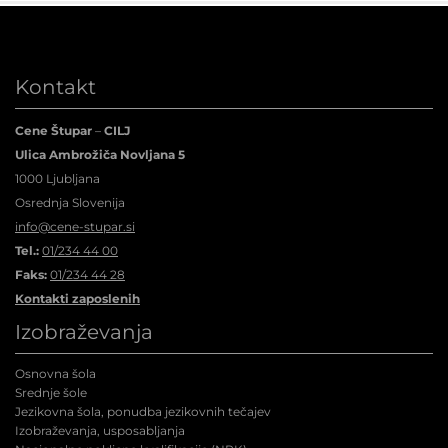
Kontakt
Cene Štupar
–
CILJ
Ulica Ambrožiča Novljana 5
1000 Ljubljana
Osrednja Slovenija
info@cene-stupar.si
Tel.:
01/234 44 00
Faks:
01/234 44 28
Kontakti zaposlenih
Izobraževanja
Osnovna šola
Srednje šole
Jezikovna šola, ponudba jezikovnih tečajev
Izobraževanja, usposabljanja