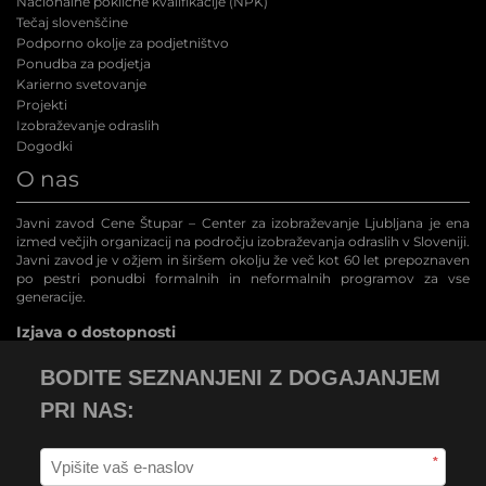
Nacionalne poklicne kvalifikacije (NPK
)
Tečaj slovenščine
Podporno okolje za podjetništvo
Ponudba za podjetja
Karierno svetovanje
Projekti
Izobraževanje odraslih
Dogodki
O nas
Javni zavod Cene Štupar – Center za izobraževanje Ljubljana je ena
izmed večjih organizacij na področju izobraževanja odraslih v Sloveniji.
Javni zavod je v ožjem in širšem okolju že več kot 60 let prepoznaven
po pestri ponudbi formalnih in neformalnih programov za vse
generacije.
Izjava o dostopnosti
BODITE SEZNANJENI Z DOGAJANJEM
PRI NAS:
*