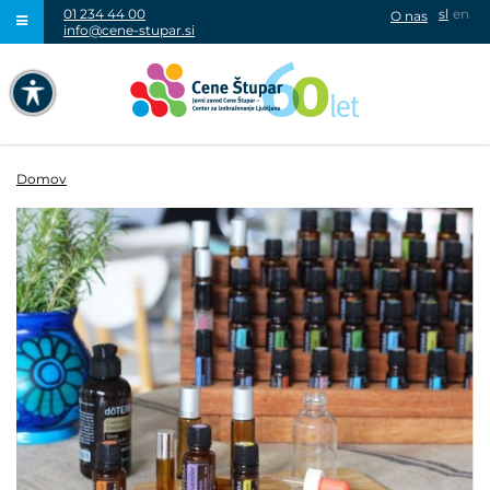
01 234 44 00
sl
en
O nas
info@cene-stupar.si
IŠČI
NAVIGACIJA PREKO TIPKOVNICE
IZKLJUČI ANIMACIJE
Domov
VISOK KONTRAST
SIVINE