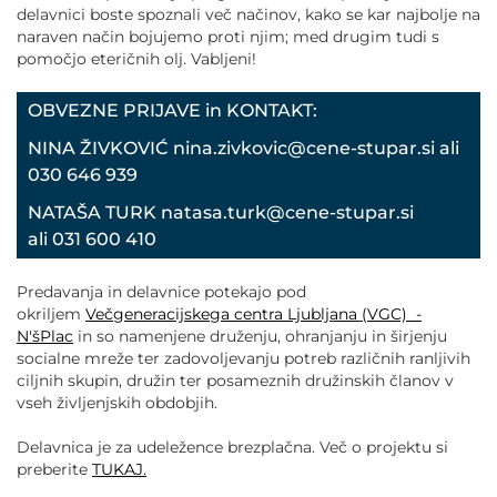
delavnici boste spoznali več načinov, kako se kar najbolje na
naraven način bojujemo proti njim; med drugim tudi s
pomočjo eteričnih olj. Vabljeni!
OBVEZNE PRIJAVE in KONTAKT:
NINA ŽIVKOVIĆ nina.zivkovic@cene-stupar.si ali
030 646 939
NATAŠA TURK natasa.turk@cene-stupar.si
ali 031 600 410
Predavanja in delavnice potekajo pod
okriljem
Večgeneracijskega centra Ljubljana (VGC) -
N'šPlac
in so namenjene druženju, ohranjanju in širjenju
socialne mreže ter zadovoljevanju potreb različnih ranljivih
ciljnih skupin, družin ter posameznih družinskih članov v
vseh življenjskih obdobjih.
Delavnica je za udeležence brezplačna. Več o projektu si
preberite
TUKAJ.