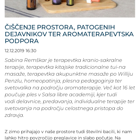
POVEČAJ PISAVO
POMANJŠAJ PISAVO
ČIŠČENJE PROSTORA, PATOGENIH
DEJAVNIKOV TER AROMATERAPEVTSKA
OZNAČI NASLOVE
PODPORA
12.12.2019 16:30
OZNAČI POVEZAVE
Sabina Remškar je terapevtka kranio-sakralne
terapije, terapevtka kitajske tradicionalne tui-na
PODČRTAJ POVEZAVE
masaže, terapevtka akupunktne masaže po Williju
Penzlu, homeopatinja, plesna pedagoginja ter
ZEMLJEVID STRANI
svetovalka na področju aromaterapije. Več kot 16 let
poučuje ples v Salsa libre academiji, kjer tudi
vodi delavnice, predavanja, individualne terapije ter
IZJAVA O DOSTOPNOSTI
svetovanja na področju celostnega pristopa do
zdravja.
Z zimo prihajajo v naše prostore tudi številni bacili, ki nam
lahko hitro povzročijo preglavice in slabo počutje. Na