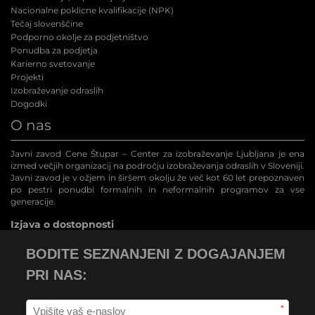
Nacionalne poklicne kvalifikacije (NPK
)
Tečaj slovenščine
Podporno okolje za podjetništvo
Ponudba za podjetja
Karierno svetovanje
Projekti
Izobraževanje odraslih
Dogodki
O nas
Javni zavod Cene Štupar – Center za izobraževanje Ljubljana je ena
izmed večjih organizacij na področju izobraževanja odraslih v Sloveniji.
Javni zavod je v ožjem in širšem okolju že več kot 60 let prepoznaven
po pestri ponudbi formalnih in neformalnih programov za vse
generacije.
Izjava o dostopnosti
BODITE SEZNANJENI Z DOGAJANJEM
PRI NAS:
*