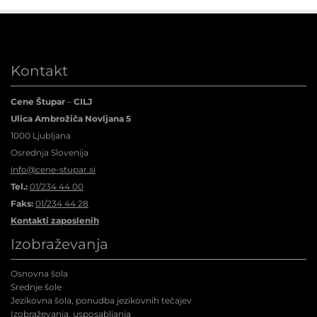
Kontakt
Cene Štupar
–
CILJ
Ulica Ambrožiča Novljana 5
1000 Ljubljana
Osrednja Slovenija
info@cene-stupar.si
Tel.:
01/234 44 00
Faks:
01/234 44 28
Kontakti zaposlenih
Izobraževanja
Osnovna šola
Srednje šole
Jezikovna šola, ponudba jezikovnih tečajev
Izobraževanja, usposabljanja