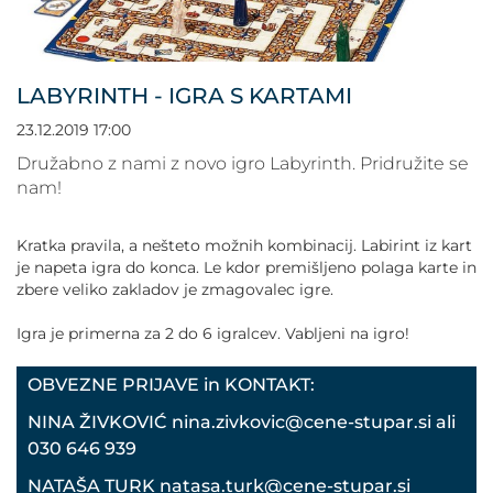
POVEČAJ PISAVO
POMANJŠAJ PISAVO
LABYRINTH - IGRA S KARTAMI
OZNAČI NASLOVE
23.12.2019 17:00
Družabno z nami z novo igro Labyrinth. Pridružite se
OZNAČI POVEZAVE
nam!
PODČRTAJ POVEZAVE
Kratka pravila, a nešteto možnih kombinacij. Labirint iz kart
je napeta igra do konca. Le kdor premišljeno polaga karte in
zbere veliko zakladov je zmagovalec igre.
ZEMLJEVID STRANI
Igra je primerna za 2 do 6 igralcev. Vabljeni na igro!
IZJAVA O DOSTOPNOSTI
OBVEZNE PRIJAVE in KONTAKT:
NINA ŽIVKOVIĆ nina.zivkovic@cene-stupar.si ali
030 646 939
NATAŠA TURK natasa.turk@cene-stupar.si