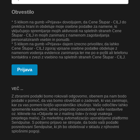
Obvestilo
* S klikom na gumb »Prijava« dovoljujem, da Cene Štupar - CILJ do
preklica hrani in obdeluje moje osebne podatke za namene, ki
vključujejo spremljanje mojih aktivnosti na spletnih straneh Cene
Štupar - CILJ in mojih zanimanj z namenom zagotavljanja
personaliziranih vsebin in ponudb.
* S klikom na gumb »Prijava« dajem izrecno privolitev, da lahko
Cene Štupar - CILJ zgoraj vpisane osebne podatke obdeluje z
namenom vodenja evidence zanimanja ter me po e-pošti ali telefonu
kontaktira v zvezi z vsebino na spletnih straneh Cene Štupar - CILJ.
Prijava
VEČ ...
Z zbranimi podatki bomo rokovali odgovorno, obenem pa nam bodo
podatki v pomoč, da vas bomo obveščali o zadevah, ki vas zanimajo,
kar za vas pomeni boljšo uporabniško izkušnjo. Vašo odločitev lahko
spremenite kadarkoli; lahko preprosto posodobite vaše nastavitve
oz. kliknete na »Odjavite se z mailing liste« (v nogi vsakega
prejetega maila). Za marketing avtomatizacijo uporabljamo platformo
Sendpulse. S potrjeno prijavo se strinjate, da bodo vaši podatki
posredovani Sendpulse, ki jih bo obdeloval v skladu z njihovimi
splošnimi pogoji.