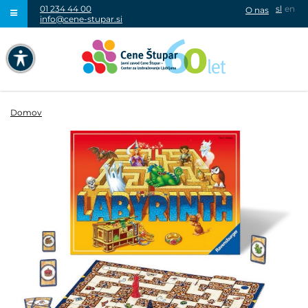
01 234 44 00
sl
en
O nas
info@cene-stupar.si
IŠČI
NAVIGACIJA PREKO TIPKOVNICE
IZKLJUČI ANIMACIJE
Domov
VISOK KONTRAST
SIVINE