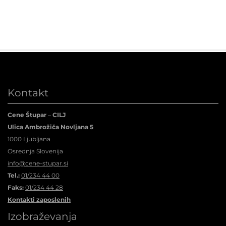
Kontakt
Cene Štupar
–
CILJ
Ulica Ambrožiča Novljana 5
1000 Ljubljana
Osrednja Slovenija
info@cene-stupar.si
Tel.:
01/234 44 00
Faks:
01/234 44 28
Kontakti zaposlenih
Izobraževanja