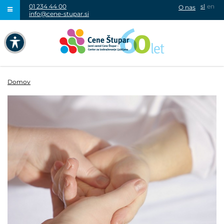
01 234 44 00
sl
en
O nas
info@cene-stupar.si
IŠČI
NAVIGACIJA PREKO TIPKOVNICE
IZKLJUČI ANIMACIJE
Domov
VISOK KONTRAST
SIVINE