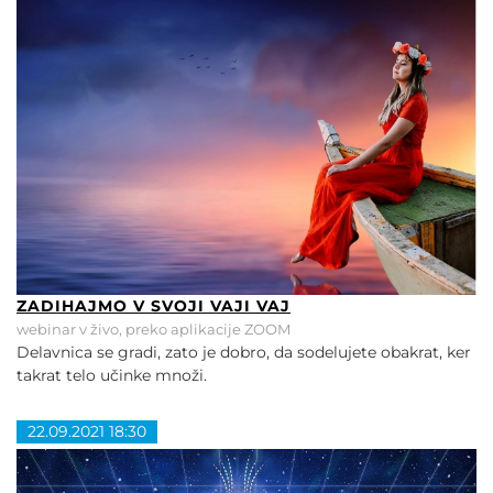
ZADIHAJMO V SVOJI VAJI VAJ
webinar v živo, preko aplikacije ZOOM
Delavnica se gradi, zato je dobro, da sodelujete obakrat, ker
takrat telo učinke množi.
22.09.2021 18:30