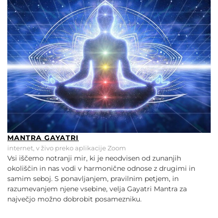
MANTRA GAYATRI
internet, v živo preko aplikacije Zoom
Vsi iščemo notranji mir, ki je neodvisen od zunanjih
okoliščin in nas vodi v harmonične odnose z drugimi in
samim seboj. S ponavljanjem, pravilnim petjem, in
razumevanjem njene vsebine, velja Gayatri Mantra za
največjo možno dobrobit posamezniku.