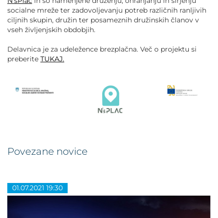
N'šPlac
in so namenjene druženju, ohranjanju in širjenju
socialne mreže ter zadovoljevanju potreb različnih ranljivih
ciljnih skupin, družin ter posameznih družinskih članov v
vseh življenjskih obdobjih.
Delavnica je za udeležence brezplačna. Več o projektu si
preberite
TUKAJ.
Povezane novice
01.07.2021 19:30