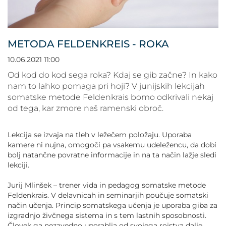
POVEČAJ PISAVO
POMANJŠAJ PISAVO
METODA FELDENKREIS - ROKA
OZNAČI NASLOVE
10.06.2021 11:00
Od kod do kod sega roka? Kdaj se gib začne? In kako
OZNAČI POVEZAVE
nam to lahko pomaga pri hoji? V junijskih lekcijah
somatske metode Feldenkrais bomo odkrivali nekaj
od tega, kar zmore naš ramenski obroč.
PODČRTAJ POVEZAVE
Lekcija se izvaja na tleh v ležečem položaju. Uporaba
ZEMLJEVID STRANI
kamere ni nujna, omogoči pa vsakemu udeležencu, da dobi
bolj natančne povratne informacije in na ta način lažje sledi
lekciji.
IZJAVA O DOSTOPNOSTI
Jurij Mlinšek – trener vida in pedagog somatske metode
Feldenkrais. V delavnicah in seminarjih poučuje somatski
način učenja. Princip somatskega učenja je uporaba giba za
izgradnjo živčnega sistema in s tem lastnih sposobnosti.
Človek ga nezavedno uporablja od svojega rojstva dalje.