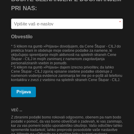
PRI NAS:
*
Obvestilo
* S klikom na gumb »Prijava« dovoljujem, da Cene Štupar - CILJ do
preklica hrani in obdeluje moje osebne podatke za namene, ki
vključujejo spremljanje mojih aktivnosti na spletnih straneh Cene
Štupar - CILJ in mojih zanimanj z namenom zagotavljanja
personaliziranih vsebin in ponudb.
* S klikom na gumb »Prijava« dajem izrecno privolitev, da lahko
Cene Štupar - CILJ zgoraj vpisane osebne podatke obdeluje z
namenom vodenja evidence zanimanja ter me po e-pošti ali telefonu
kontaktira v zvezi z vsebino na spletnih straneh Cene Štupar - CILJ.
Prijava
VEČ ...
Z zbranimi podatki bomo rokovali odgovorno, obenem pa nam bodo
podatki v pomoč, da vas bomo obveščali o zadevah, ki vas zanimajo,
kar za vas pomeni boljšo uporabniško izkušnjo. Vašo odločitev lahko
spremenite kadarkoli; lahko preprosto posodobite vaše nastavitve