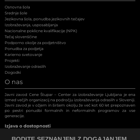
Osnovna šola
Srednje šole
Jezikovna šola, ponudba jezikovnih tečajev
Izobraževanja, usposabljanja
Nacionalne poklicne kvalifikacije (NPK
)
Tečaj slovenščine
Podporno okolje za podjetništvo
Ponudba za podjetja
Karierno svetovanje
Projekti
Izobraževanje odraslih
Dogodki
O nas
Javni zavod Cene Štupar – Center za izobraževanje Ljubljana je ena
izmed večjih organizacij na področju izobraževanja odraslih v Sloveniji.
Javni zavod je v ožjem in širšem okolju že več kot 60 let prepoznaven
po pestri ponudbi formalnih in neformalnih programov za vse
generacije.
Izjava o dostopnosti
BODITE SEZNANJENI Z DOGAJANJEM