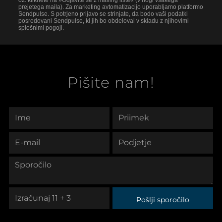
oz. kliknete na »Odjavite se z mailing liste« (v nogi vsakega
prejetega maila). Za marketing avtomatizacijo uporabljamo platformo
Sendpulse. S potrjeno prijavo se strinjate, da bodo vaši podatki
posredovani Sendpulse, ki jih bo obdeloval v skladu z njihovimi
splošnimi pogoji.
Pišite nam!
Pošlji sporočilo