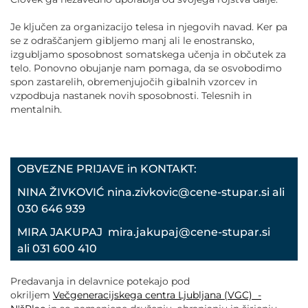
Je ključen za organizacijo telesa in njegovih navad. Ker pa
se z odraščanjem gibljemo manj ali le enostransko,
izgubljamo sposobnost somatskega učenja in občutek za
telo. Ponovno obujanje nam pomaga, da se osvobodimo
spon zastarelih, obremenjujočih gibalnih vzorcev in
vzpodbuja nastanek novih sposobnosti. Telesnih in
mentalnih.
OBVEZNE PRIJAVE in KONTAKT:
NINA ŽIVKOVIĆ nina.zivkovic@cene-stupar.si ali
030 646 939
MIRA JAKUPAJ mira.jakupaj@cene-stupar.si
ali 031 600 410
Predavanja in delavnice potekajo pod
okriljem
Večgeneracijskega centra Ljubljana (VGC) -