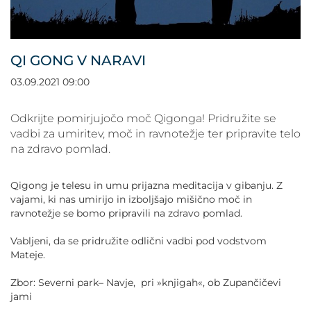
POVEČAJ PISAVO
POMANJŠAJ PISAVO
QI GONG V NARAVI
OZNAČI NASLOVE
03.09.2021 09:00
OZNAČI POVEZAVE
Odkrijte pomirjujočo moč Qigonga! Pridružite se
vadbi za umiritev, moč in ravnotežje ter pripravite telo
na zdravo pomlad.
PODČRTAJ POVEZAVE
Qigong je telesu in umu prijazna meditacija v gibanju. Z
ZEMLJEVID STRANI
vajami, ki nas umirijo in izboljšajo mišično moč in
ravnotežje se bomo pripravili na zdravo pomlad.
IZJAVA O DOSTOPNOSTI
Vabljeni, da se pridružite odlični vadbi pod vodstvom
Mateje.
Zbor: Severni park– Navje, pri »knjigah«, ob Zupančičevi
jami