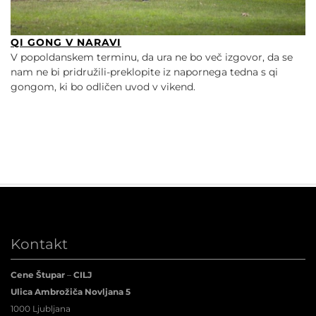
QI GONG V NARAVI
V popoldanskem terminu, da ura ne bo več izgovor, da se
nam ne bi pridružili-preklopite iz napornega tedna s qi
gongom, ki bo odličen uvod v vikend.
Kontakt
Cene Štupar
–
CILJ
Ulica Ambrožiča Novljana 5
1000 Ljubljana