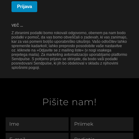
Prijava
VEČ ...
Z zbranimi podatki bomo rokovali odgovorno, obenem pa nam bodo
podatki v pomoč, da vas bomo obveščali o zadevah, ki vas zanimajo,
kar za vas pomeni boljšo uporabniško izkušnjo. Vašo odločitev lahko
spremenite kadarkoli; lahko preprosto posodobite vaše nastavitve
oz. kliknete na »Odjavite se z mailing liste« (v nogi vsakega
prejetega maila). Za marketing avtomatizacijo uporabljamo platformo
Sendpulse. S potrjeno prijavo se strinjate, da bodo vaši podatki
posredovani Sendpulse, ki jih bo obdeloval v skladu z njihovimi
splošnimi pogoji.
Pišite nam!