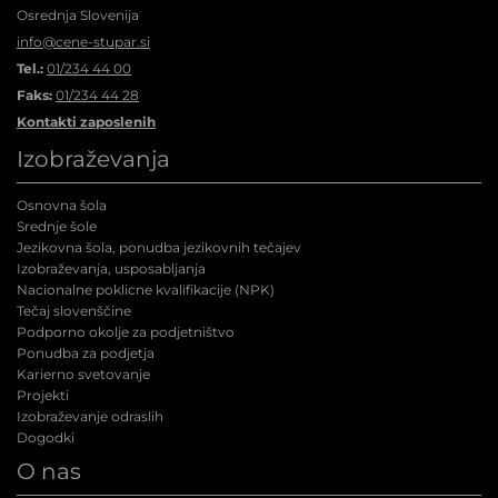
Osrednja Slovenija
info@cene-stupar.si
Tel.:
01/234 44 00
Faks:
01/234 44 28
Kontakti zaposlenih
Izobraževanja
Osnovna šola
Srednje šole
Jezikovna šola, ponudba jezikovnih tečajev
Izobraževanja, usposabljanja
Nacionalne poklicne kvalifikacije (NPK
)
Tečaj slovenščine
Podporno okolje za podjetništvo
Ponudba za podjetja
Karierno svetovanje
Projekti
Izobraževanje odraslih
Dogodki
O nas