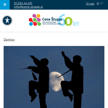
01 234 44 00
sl
en
O nas
info@cene-stupar.si
IŠČI
NAVIGACIJA PREKO TIPKOVNICE
IZKLJUČI ANIMACIJE
Domov
VISOK KONTRAST
SIVINE