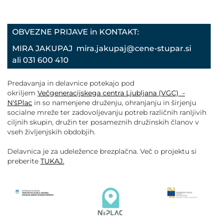
OBVEZNE PRIJAVE in KONTAKT:
MIRA JAKUPAJ mira.jakupaj@cene-stupar.si
ali 031 600 410
Predavanja in delavnice potekajo pod
okriljem
Večgeneracijskega centra Ljubljana (VGC) -
N'šPlac
in so namenjene druženju, ohranjanju in širjenju
socialne mreže ter zadovoljevanju potreb različnih ranljivih
ciljnih skupin, družin ter posameznih družinskih članov v
vseh življenjskih obdobjih.
Delavnica je za udeležence brezplačna. Več o projektu si
preberite
TUKAJ.