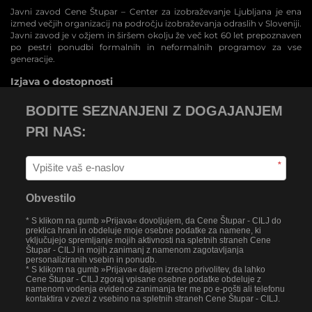
Javni zavod Cene Štupar – Center za izobraževanje Ljubljana je ena
izmed večjih organizacij na področju izobraževanja odraslih v Sloveniji.
Javni zavod je v ožjem in širšem okolju že več kot 60 let prepoznaven
po pestri ponudbi formalnih in neformalnih programov za vse
generacije.
Izjava o dostopnosti
BODITE SEZNANJENI Z DOGAJANJEM
PRI NAS:
*
Obvestilo
* S klikom na gumb »Prijava« dovoljujem, da Cene Štupar - CILJ do
preklica hrani in obdeluje moje osebne podatke za namene, ki
vključujejo spremljanje mojih aktivnosti na spletnih straneh Cene
Štupar - CILJ in mojih zanimanj z namenom zagotavljanja
personaliziranih vsebin in ponudb.
* S klikom na gumb »Prijava« dajem izrecno privolitev, da lahko
Cene Štupar - CILJ zgoraj vpisane osebne podatke obdeluje z
namenom vodenja evidence zanimanja ter me po e-pošti ali telefonu
kontaktira v zvezi z vsebino na spletnih straneh Cene Štupar - CILJ.