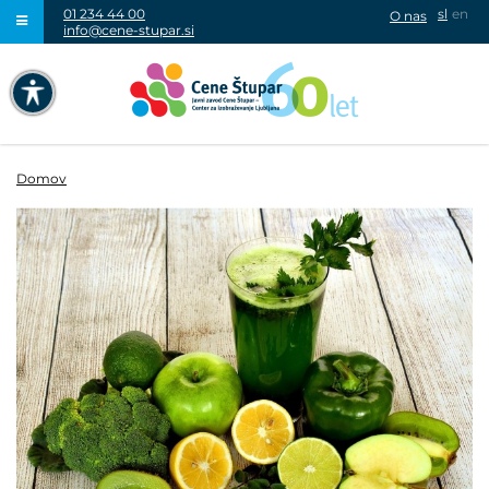
01 234 44 00
sl
en
O nas
info@cene-stupar.si
IŠČI
NAVIGACIJA PREKO TIPKOVNICE
IZKLJUČI ANIMACIJE
Domov
VISOK KONTRAST
SIVINE