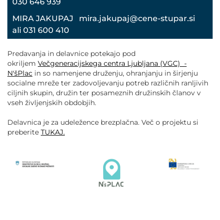
030 646 939
MIRA JAKUPAJ mira.jakupaj@cene-stupar.si
ali 031 600 410
Predavanja in delavnice potekajo pod
okriljem
Večgeneracijskega centra Ljubljana (VGC) -
N'šPlac
in so namenjene druženju, ohranjanju in širjenju
socialne mreže ter zadovoljevanju potreb različnih ranljivih
ciljnih skupin, družin ter posameznih družinskih članov v
vseh življenjskih obdobjih.
Delavnica je za udeležence brezplačna. Več o projektu si
preberite
TUKAJ.