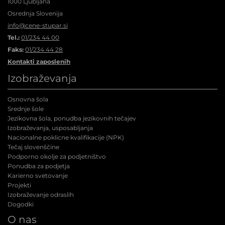
1000 Ljubljana
Osrednja Slovenija
info@cene-stupar.si
Tel.:
01/234 44 00
Faks:
01/234 44 28
Kontakti zaposlenih
Izobraževanja
Osnovna šola
Srednje šole
Jezikovna šola, ponudba jezikovnih tečajev
Izobraževanja, usposabljanja
Nacionalne poklicne kvalifikacije (NPK
)
Tečaj slovenščine
Podporno okolje za podjetništvo
Ponudba za podjetja
Karierno svetovanje
Projekti
Izobraževanje odraslih
Dogodki
O nas