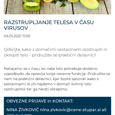
POVEČAJ PISAVO
POMANJŠAJ PISAVO
RAZSTRUPLJANJE TELESA V ČASU
VIRUSOV
OZNAČI NASLOVE
04.01.2021 11:00
OZNAČI POVEZAVE
Odkrijte, kako z domačimi sestavinami razstrupiti in
okrepiti telo – pridružite se praktični delavnici!
PODČRTAJ POVEZAVE
Nahajamo se v času, ko naše telo potrebuje dodatno
ZEMLJEVID STRANI
vzpodbudo, da opravlja svoje naravne funkcije. Pridružite se
nam na praktični delavnici, kjer boste spoznali kako s
sestavinami, ki jih najdemo v domači kuhinji telo
IZJAVA O DOSTOPNOSTI
razstrupimo ter ga hkrati okrepimo.
OBVEZNE PRIJAVE in KONTAKT:
NINA ŽIVKOVIĆ nina.zivkovic@cene-stupar.si ali