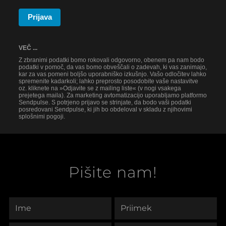
Prijava
VEČ ...
Z zbranimi podatki bomo rokovali odgovorno, obenem pa nam bodo
podatki v pomoč, da vas bomo obveščali o zadevah, ki vas zanimajo,
kar za vas pomeni boljšo uporabniško izkušnjo. Vašo odločitev lahko
spremenite kadarkoli; lahko preprosto posodobite vaše nastavitve
oz. kliknete na »Odjavite se z mailing liste« (v nogi vsakega
prejetega maila). Za marketing avtomatizacijo uporabljamo platformo
Sendpulse. S potrjeno prijavo se strinjate, da bodo vaši podatki
posredovani Sendpulse, ki jih bo obdeloval v skladu z njihovimi
splošnimi pogoji.
Pišite nam!