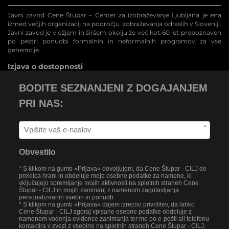
Javni zavod Cene Štupar – Center za izobraževanje Ljubljana je ena
izmed večjih organizacij na področju izobraževanja odraslih v Sloveniji.
Javni zavod je v ožjem in širšem okolju že več kot 60 let prepoznaven
po pestri ponudbi formalnih in neformalnih programov za vse
generacije.
Izjava o dostopnosti
BODITE SEZNANJENI Z DOGAJANJEM
PRI NAS:
*
Obvestilo
* S klikom na gumb »Prijava« dovoljujem, da Cene Štupar - CILJ do
preklica hrani in obdeluje moje osebne podatke za namene, ki
vključujejo spremljanje mojih aktivnosti na spletnih straneh Cene
Štupar - CILJ in mojih zanimanj z namenom zagotavljanja
personaliziranih vsebin in ponudb.
* S klikom na gumb »Prijava« dajem izrecno privolitev, da lahko
Cene Štupar - CILJ zgoraj vpisane osebne podatke obdeluje z
namenom vodenja evidence zanimanja ter me po e-pošti ali telefonu
kontaktira v zvezi z vsebino na spletnih straneh Cene Štupar - CILJ.