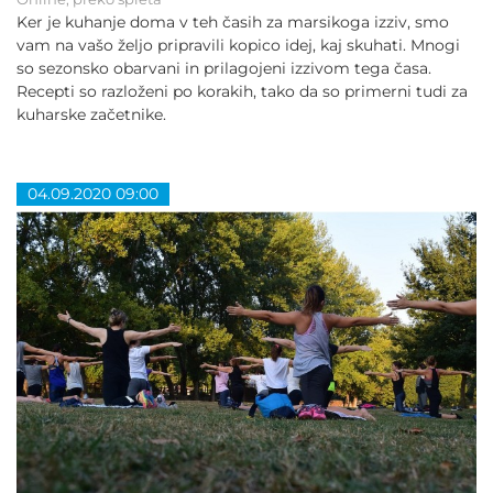
Ker je kuhanje doma v teh časih za marsikoga izziv, smo
vam na vašo željo pripravili kopico idej, kaj skuhati. Mnogi
so sezonsko obarvani in prilagojeni izzivom tega časa.
Recepti so razloženi po korakih, tako da so primerni tudi za
kuharske začetnike.
04.09.2020 09:00