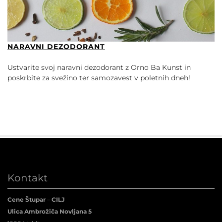
NARAVNI DEZODORANT
Ustvarite svoj naravni dezodorant z Orno Ba Kunst in
poskrbite za svežino ter samozavest v poletnih dneh!
Kontakt
Cene Štupar
–
CILJ
Ulica Ambrožiča Novljana 5