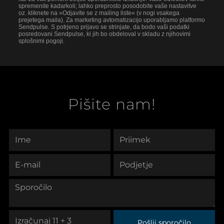
spremenite kadarkoli; lahko preprosto posodobite vaše nastavitve
oz. kliknete na »Odjavite se z mailing liste« (v nogi vsakega
prejetega maila). Za marketing avtomatizacijo uporabljamo platformo
Sendpulse. S potrjeno prijavo se strinjate, da bodo vaši podatki
posredovani Sendpulse, ki jih bo obdeloval v skladu z njihovimi
splošnimi pogoji.
Pišite nam!
Pošlji sporočilo