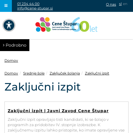
01 234 44 00
sl
en
O nas
info@cene-stupar.si
IŠČI
NAVIGACIJA PREKO TIPKOVNICE
IZKLJUČI ANIMACIJE
Podrobno
Domov
Domov
Srednje šole
Zaključek šolanja
Zaključni izpit
VISOK KONTRAST
Zaključni izpit
SIVINE
Zaključni izpit | Javni Zavod Cene Štupar
Zaključni izpit opravljajo tisti kandidati, ki se šolajo v
programih za pridobitev IV. stopnje izobrazbe. K
zaključnemu izpitu lahko pristopite, ko imate opravljene vse