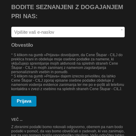
BODITE SEZNANJENI Z DOGAJANJEM
PRI NAS:
*
Obvestilo
* S klikom na gumb »Prijava« dovoljujem, da Cene Štupar - CILJ do
preklica hrani in obdeluje moje osebne podatke za namene, ki
vključujejo spremljanje mojih aktivnosti na spletnih straneh Cene
Štupar - CILJ in mojih zanimanj z namenom zagotavljanja
personaliziranih vsebin in ponudb.
* S klikom na gumb »Prijava« dajem izrecno privolitev, da lahko
Cene Štupar - CILJ zgoraj vpisane osebne podatke obdeluje z
namenom vodenja evidence zanimanja ter me po e-pošti ali telefonu
kontaktira v zvezi z vsebino na spletnih straneh Cene Štupar - CILJ.
Prijava
VEČ ...
Z zbranimi podatki bomo rokovali odgovorno, obenem pa nam bodo
podatki v pomoč, da vas bomo obveščali o zadevah, ki vas zanimajo,
kar za vas pomeni boljšo uporabniško izkušnjo. Vašo odločitev lahko