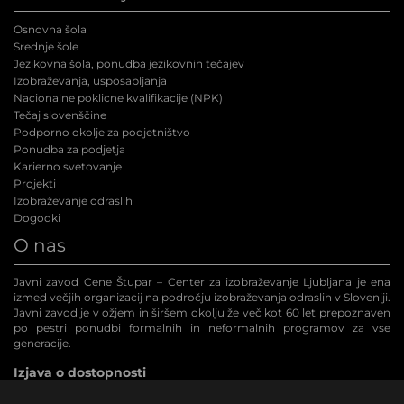
Osnovna šola
Srednje šole
Jezikovna šola, ponudba jezikovnih tečajev
Izobraževanja, usposabljanja
Nacionalne poklicne kvalifikacije (NPK
)
Tečaj slovenščine
Podporno okolje za podjetništvo
Ponudba za podjetja
Karierno svetovanje
Projekti
Izobraževanje odraslih
Dogodki
O nas
Javni zavod Cene Štupar – Center za izobraževanje Ljubljana je ena
izmed večjih organizacij na področju izobraževanja odraslih v Sloveniji.
Javni zavod je v ožjem in širšem okolju že več kot 60 let prepoznaven
po pestri ponudbi formalnih in neformalnih programov za vse
generacije.
Izjava o dostopnosti