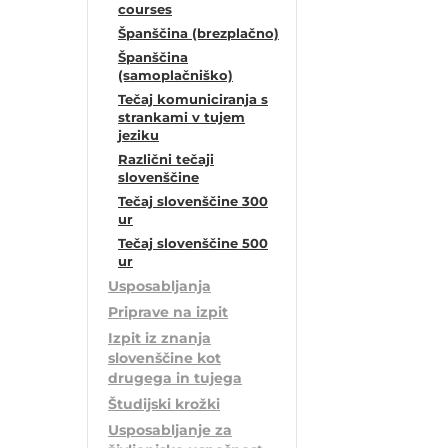
courses
Španščina (brezplačno)
Španščina
(samoplačniško)
Tečaj komuniciranja s
strankami v tujem
jeziku
Različni tečaji
slovenščine
Tečaj slovenščine 300
ur
Tečaj slovenščine 500
ur
Usposabljanja
Priprave na izpit
Izpit iz znanja
slovenščine kot
drugega in tujega
Študijski krožki
Usposabljanje za