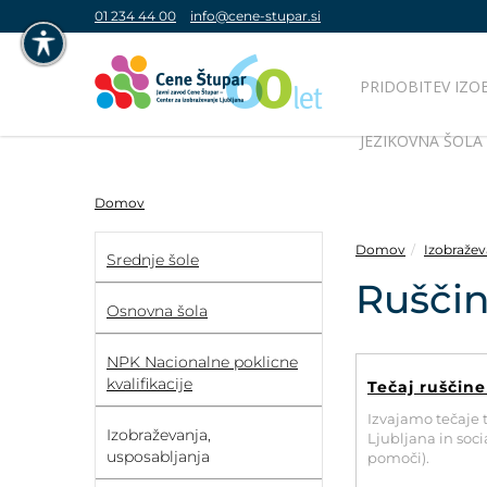
01 234 44 00
info@cene-stupar.si
PRIDOBITEV IZO
NAVIGACIJA PREKO TIPKOVNICE
JEZIKOVNA ŠOLA
IZKLJUČI ANIMACIJE
Domov
Domov
Izobražev
Srednje šole
Ruščin
VISOK KONTRAST
Osnovna šola
SIVINE
NPK Nacionalne poklicne
kvalifikacije
Tečaj ruščin
Izvajamo tečaje t
Izobraževanja,
Ljubljana in soc
usposabljanja
pomoči).