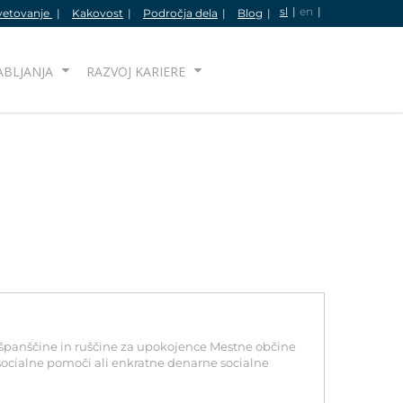
sl
en
vetovanje
Kakovost
Področja dela
Blog
IŠČI
ABLJANJA
RAZVOJ KARIERE
ne, španščine in ruščine za upokojence Mestne občine
socialne pomoči ali enkratne denarne socialne