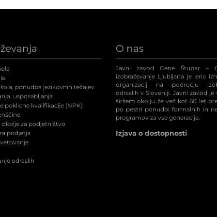
aževanja
O nas
Javni zavod Cene Štupar – C
ola
izobraževanje Ljubljana je ena iz
le
organizacij na področju izob
šola, ponudba jezikovnih tečajev
odraslih v Sloveniji. Javni zavod je
nja, usposabljanja
širšem okolju že več kot 60 let p
 poklicne kvalifikacije (NPK
)
po pestri ponudbi formalnih in n
enščine
programov za vse generacije.
okolje za podjetništvo
Izjava o dostopnosti
a podjetja
svetovanje
nje odraslih