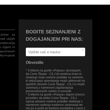
BODITE SEZNANJENI Z
enter za
DOGAJANJEM PRI NAS:
med večjih
raževanja
 v ožjem in
*
repoznaven
eformalnih
Obvestilo
* S klikom na gumb »Prijava« dovoljujem,
da Cene Štupar - CILJ do preklica hrani in
obdeluje moje osebne podatke za namene,
ki vključujejo spremljanje mojih aktivnosti na
spletnih straneh Cene Štupar - CILJ in mojih
zanimanj z namenom zagotavljanja
personaliziranih vsebin in ponudb.
* S klikom na gumb »Prijava« dajem izrecno
privolitev, da lahko Cene Štupar - CILJ
zgoraj vpisane osebne podatke obdeluje z
namenom vodenja evidence zanimanja ter
me po e-pošti ali telefonu kontaktira v zvezi z