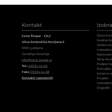
Kontakt
Izobr
Osnovna š
Cene Štupar
–
CILJ
Srednje šo
Ulica Ambrožiča Novljana 5
Jezikovna 
1000 Ljubljana
Izobraževa
Osrednja Slovenija
Nacionalne
Tečaj slov
info@cene-stupar.si
Podporno 
Tel.:
01/234 44 00
Ponudba z
Faks:
01/234 44 28
Karierno 
Kontakti zaposlenih
Projekti
Izobraževa
Dogodki