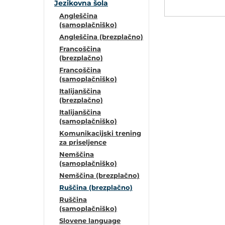
POVEČAJ PISAVO
Jezikovna šola
Angleščina
(samoplačniško)
POMANJŠAJ PISAVO
Angleščina (brezplačno)
Francoščina
OZNAČI NASLOVE
(brezplačno)
Francoščina
(samoplačniško)
OZNAČI POVEZAVE
Italijanščina
(brezplačno)
PODČRTAJ POVEZAVE
Italijanščina
(samoplačniško)
Komunikacijski trening
ZEMLJEVID STRANI
za priseljence
Nemščina
(samoplačniško)
IZJAVA O DOSTOPNOSTI
Nemščina (brezplačno)
Ruščina (brezplačno)
Ruščina
(samoplačniško)
Slovene language