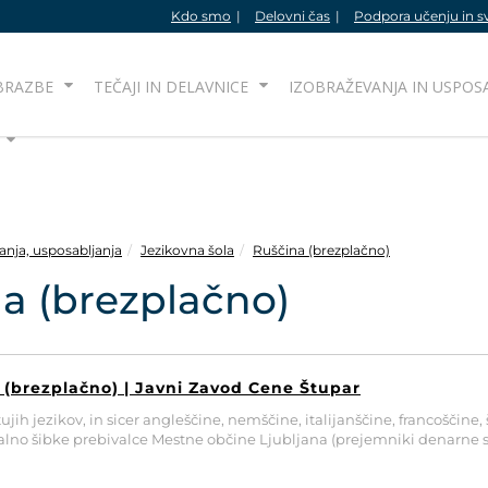
Kdo smo
Delovni čas
Podpora učenju in s
BRAZBE
TEČAJI IN DELAVNICE
IZOBRAŽEVANJA IN USPOS
anja, usposabljanja
Jezikovna šola
Ruščina (brezplačno)
a (brezplačno)
e (brezplačno) | Javni Zavod Cene Štupar
ujih jezikov, in sicer angleščine, nemščine, italijanščine, francošči
ialno šibke prebivalce Mestne občine Ljubljana (prejemniki denarne 