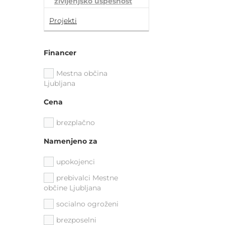
življenjsko uspešnost
Projekti
Financer
Mestna občina
Ljubljana
Cena
brezplačno
Namenjeno za
upokojenci
prebivalci Mestne
občine Ljubljana
socialno ogroženi
brezposelni