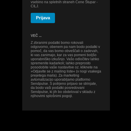
vsebino na spletnih straneh Cene Štupar -
CILJ.
Prijava
VEČ ...
Z zbranimi podatki bomo rokovali
odgovorno, obenem pa nam bodo podatki v
pomoč, da vas bomo obveščali o zadevah,
ki vas zanimajo, kar za vas pomeni boljšo
uporabniško izkušnjo. Vašo odločitev lahko
spremenite kadarkoli; lahko preprosto
posodobite vaše nastavitve oz. kliknete na
»Odjavite se z mailing liste« (v nogi vsakega
prejetega maila). Za marketing
avtomatizacijo uporabljamo platformo
Sendpulse. S potrjeno prijavo se strinjate,
da bodo vaši podatki posredovani
Sendpulse, ki jih bo obdeloval v skladu z
njihovimi splošnimi pogoji.