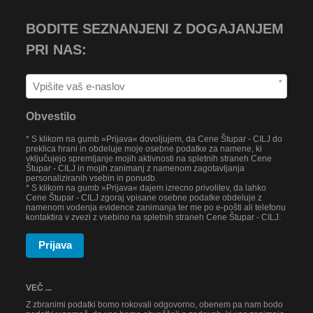
BODITE SEZNANJENI Z DOGAJANJEM
PRI NAS:
*
Obvestilo
* S klikom na gumb »Prijava« dovoljujem, da Cene Štupar - CILJ do
preklica hrani in obdeluje moje osebne podatke za namene, ki
vključujejo spremljanje mojih aktivnosti na spletnih straneh Cene
Štupar - CILJ in mojih zanimanj z namenom zagotavljanja
personaliziranih vsebin in ponudb.
* S klikom na gumb »Prijava« dajem izrecno privolitev, da lahko
Cene Štupar - CILJ zgoraj vpisane osebne podatke obdeluje z
namenom vodenja evidence zanimanja ter me po e-pošti ali telefonu
kontaktira v zvezi z vsebino na spletnih straneh Cene Štupar - CILJ.
Prijava
VEČ ...
Z zbranimi podatki bomo rokovali odgovorno, obenem pa nam bodo