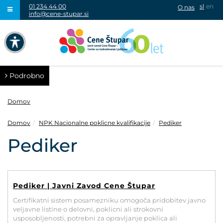
01 234 44 00
sl
en
O nas
info@cene-stupar.si
IŠČI
NAVIGACIJA PREKO TIPKOVNICE
IZKLJUČI ANIMACIJE
Podrobno
Domov
Domov
NPK Nacionalne poklicne kvalifikacije
Pediker
VISOK KONTRAST
Pediker
SIVINE
Pediker | Javni Zavod Cene Štupar
Certifikatni sistem posamezniku omogoča pridobitev javno
veljavne listine o delovni, poklicni ali strokovni
usposobljenosti, potrebni za opravljanje poklica ali