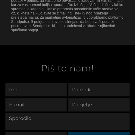
podatki v pomoč, da vas bomo obveščali o zadevah, ki vas zanimajo,
kar za vas pomeni boljšo uporabniško izkušnjo. Vašo odločitev lahko
spremenite kadarkoli; lahko preprosto posodobite vaše nastavitve
oz. kliknete na »Odjavite se z mailing liste« (v nogi vsakega
prejetega maila). Za marketing avtomatizacijo uporabljamo platformo
Sendpulse. S potrjeno prijavo se strinjate, da bodo vaši podatki
posredovani Sendpulse, ki jih bo obdeloval v skladu z njihovimi
splošnimi pogoji.
Pišite nam!