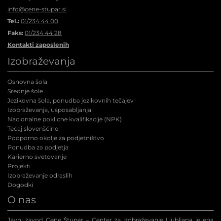
info@cene-stupar.si
Tel.:
01/234 44 00
Faks:
01/234 44 28
Kontakti zaposlenih
Izobraževanja
Osnovna šola
Srednje šole
Jezikovna šola, ponudba jezikovnih tečajev
Izobraževanja, usposabljanja
Nacionalne poklicne kvalifikacije (NPK
)
Tečaj slovenščine
Podporno okolje za podjetništvo
Ponudba za podjetja
Karierno svetovanje
Projekti
Izobraževanje odraslih
Dogodki
O nas
Javni zavod Cene Štupar – Center za izobraževanje Ljubljana je ena