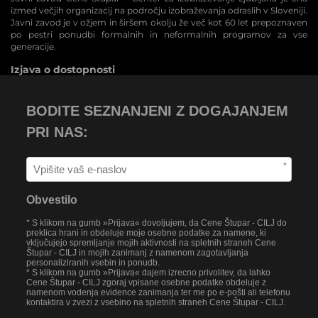
izmed večjih organizacij na področju izobraževanja odraslih v Sloveniji.
Javni zavod je v ožjem in širšem okolju že več kot 60 let prepoznaven
po pestri ponudbi formalnih in neformalnih programov za vse
generacije.
Izjava o dostopnosti
BODITE SEZNANJENI Z DOGAJANJEM
PRI NAS:
*
Obvestilo
* S klikom na gumb »Prijava« dovoljujem, da Cene Štupar - CILJ do
preklica hrani in obdeluje moje osebne podatke za namene, ki
vključujejo spremljanje mojih aktivnosti na spletnih straneh Cene
Štupar - CILJ in mojih zanimanj z namenom zagotavljanja
personaliziranih vsebin in ponudb.
* S klikom na gumb »Prijava« dajem izrecno privolitev, da lahko
Cene Štupar - CILJ zgoraj vpisane osebne podatke obdeluje z
namenom vodenja evidence zanimanja ter me po e-pošti ali telefonu
kontaktira v zvezi z vsebino na spletnih straneh Cene Štupar - CILJ.