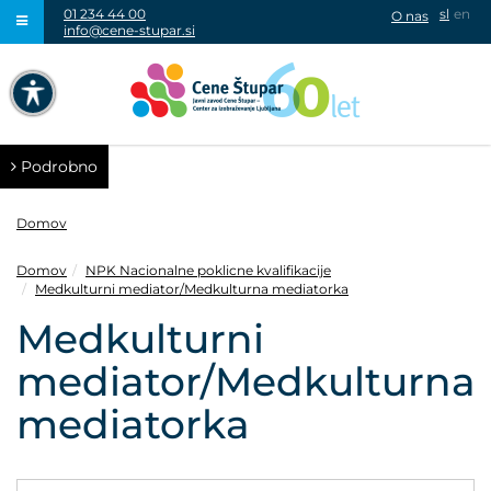
01 234 44 00
sl
en
O nas
info@cene-stupar.si
IŠČI
NAVIGACIJA PREKO TIPKOVNICE
IZKLJUČI ANIMACIJE
Podrobno
Domov
Domov
NPK Nacionalne poklicne kvalifikacije
Medkulturni mediator/Medkulturna mediatorka
VISOK KONTRAST
Medkulturni
SIVINE
mediator/Medkulturna
mediatorka