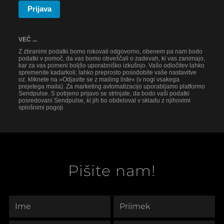
Prijava
VEČ ...
Z zbranimi podatki bomo rokovali odgovorno, obenem pa nam bodo
podatki v pomoč, da vas bomo obveščali o zadevah, ki vas zanimajo,
kar za vas pomeni boljšo uporabniško izkušnjo. Vašo odločitev lahko
spremenite kadarkoli; lahko preprosto posodobite vaše nastavitve
oz. kliknete na »Odjavite se z mailing liste« (v nogi vsakega
prejetega maila). Za marketing avtomatizacijo uporabljamo platformo
Sendpulse. S potrjeno prijavo se strinjate, da bodo vaši podatki
posredovani Sendpulse, ki jih bo obdeloval v skladu z njihovimi
splošnimi pogoji.
Pišite nam!