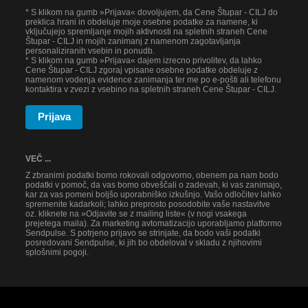
* S klikom na gumb »Prijava« dovoljujem, da Cene Štupar - CILJ do
preklica hrani in obdeluje moje osebne podatke za namene, ki
vključujejo spremljanje mojih aktivnosti na spletnih straneh Cene
Štupar - CILJ in mojih zanimanj z namenom zagotavljanja
personaliziranih vsebin in ponudb.
* S klikom na gumb »Prijava« dajem izrecno privolitev, da lahko
Cene Štupar - CILJ zgoraj vpisane osebne podatke obdeluje z
namenom vodenja evidence zanimanja ter me po e-pošti ali telefonu
kontaktira v zvezi z vsebino na spletnih straneh Cene Štupar - CILJ.
Prijava
VEČ ...
Z zbranimi podatki bomo rokovali odgovorno, obenem pa nam bodo
podatki v pomoč, da vas bomo obveščali o zadevah, ki vas zanimajo,
kar za vas pomeni boljšo uporabniško izkušnjo. Vašo odločitev lahko
spremenite kadarkoli; lahko preprosto posodobite vaše nastavitve
oz. kliknete na »Odjavite se z mailing liste« (v nogi vsakega
prejetega maila). Za marketing avtomatizacijo uporabljamo platformo
Sendpulse. S potrjeno prijavo se strinjate, da bodo vaši podatki
posredovani Sendpulse, ki jih bo obdeloval v skladu z njihovimi
splošnimi pogoji.