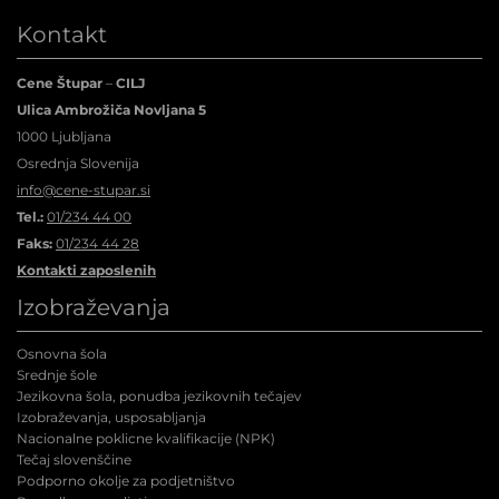
Kontakt
Cene Štupar
–
CILJ
Ulica Ambrožiča Novljana 5
1000 Ljubljana
Osrednja Slovenija
info@cene-stupar.si
Tel.:
01/234 44 00
Faks:
01/234 44 28
Kontakti zaposlenih
Izobraževanja
Osnovna šola
Srednje šole
Jezikovna šola, ponudba jezikovnih tečajev
Izobraževanja, usposabljanja
Nacionalne poklicne kvalifikacije (NPK
)
Tečaj slovenščine
Podporno okolje za podjetništvo