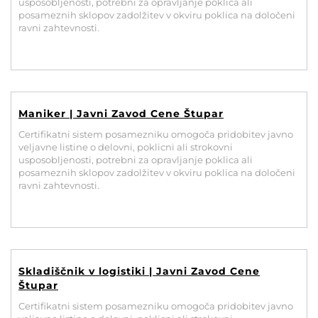
usposobljenosti, potrebni za opravljanje poklica ali
posameznih sklopov zadolžitev v okviru poklica na določeni
ravni zahtevnosti.
Maniker | Javni Zavod Cene Štupar
Certifikatni sistem posamezniku omogoča pridobitev javno
veljavne listine o delovni, poklicni ali strokovni
usposobljenosti, potrebni za opravljanje poklica ali
posameznih sklopov zadolžitev v okviru poklica na določeni
ravni zahtevnosti.
Skladiščnik v logistiki | Javni Zavod Cene
Štupar
Certifikatni sistem posamezniku omogoča pridobitev javno