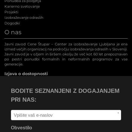
Ponudba za podjetja
Karierno svetovanje
Projekti
Izobraževanje odraslih
Dogodki
O nas
Javni zavod Cene Štupar – Center za izobraževanje Ljubljana je ena
izmed večjih organizacij na področju izobraževanja odraslih v Sloveniji.
Javni zavod je v ožjem in širšem okolju že več kot 60 let prepoznaven
po pestri ponudbi formalnih in neformalnih programov za vse
generacije.
Izjava o dostopnosti
BODITE SEZNANJENI Z DOGAJANJEM
PRI NAS:
*
Obvestilo