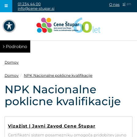
01 234 44 00
sl
en
O nas
info@cene-stupar.si
IŠČI
NAVIGACIJA PREKO TIPKOVNICE
IZKLJUČI ANIMACIJE
Podrobno
Domov
Domov
NPK Nacionalne poklicne kvalifikacije
VISOK KONTRAST
NPK Nacionalne
poklicne kvalifikacije
SIVINE
Vizažist | Javni Zavod Cene Štupar
Certifikatni sistem posamezniku omogoča pridobitev javno