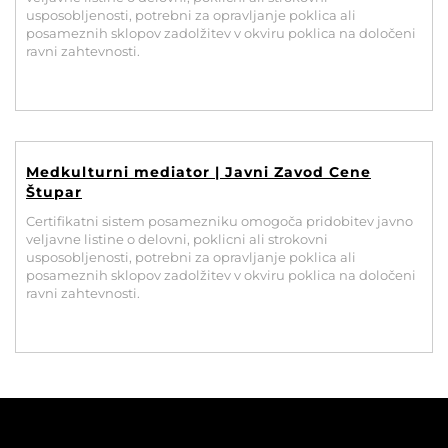
usposobljenosti, potrebni za opravljanje poklica ali
posameznih sklopov zadolžitev v okviru poklica na določeni
ravni zahtevnosti.
Medkulturni mediator | Javni Zavod Cene
Štupar
Certifikatni sistem posamezniku omogoča pridobitev javno
veljavne listine o delovni, poklicni ali strokovni
usposobljenosti, potrebni za opravljanje poklica ali
posameznih sklopov zadolžitev v okviru poklica na določeni
ravni zahtevnosti.