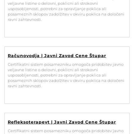
POVEČAJ PISAVO
veljavne listine o delovni, poklicni ali strokovni
usposobljenosti, potrebni za opravljanje poklica ali
posameznih sklopov zadolžitev v okviru poklica na določeni
POMANJŠAJ PISAVO
ravni zahtevnosti.
OZNAČI NASLOVE
OZNAČI POVEZAVE
Računovodja | Javni Zavod Cene Štupar
Certifikatni sistem posamezniku omogoča pridobitev javno
PODČRTAJ POVEZAVE
veljavne listine o delovni, poklicni ali strokovni
usposobljenosti, potrebni za opravljanje poklica ali
posameznih sklopov zadolžitev v okviru poklica na določeni
ZEMLJEVID STRANI
ravni zahtevnosti.
IZJAVA O DOSTOPNOSTI
Refleksoterapevt | Javni Zavod Cene Štupar
Certifikatni sistem posamezniku omogoča pridobitev javno