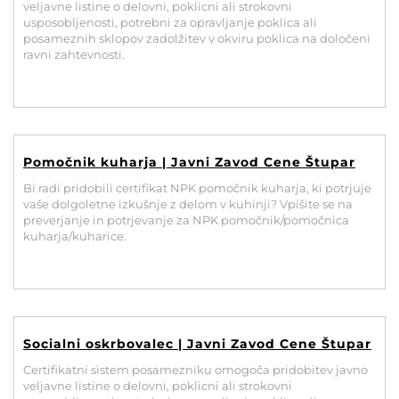
veljavne listine o delovni, poklicni ali strokovni
usposobljenosti, potrebni za opravljanje poklica ali
posameznih sklopov zadolžitev v okviru poklica na določeni
ravni zahtevnosti.
Pomočnik kuharja | Javni Zavod Cene Štupar
Bi radi pridobili certifikat NPK pomočnik kuharja, ki potrjuje
vaše dolgoletne izkušnje z delom v kuhinji? Vpišite se na
preverjanje in potrjevanje za NPK pomočnik/pomočnica
kuharja/kuharice.
Socialni oskrbovalec | Javni Zavod Cene Štupar
Certifikatni sistem posamezniku omogoča pridobitev javno
veljavne listine o delovni, poklicni ali strokovni