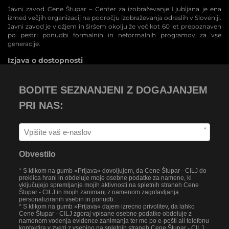
Javni zavod Cene Štupar – Center za izobraževanje Ljubljana je ena
izmed večjih organizacij na področju izobraževanja odraslih v Sloveniji.
Javni zavod je v ožjem in širšem okolju že več kot 60 let prepoznaven
po pestri ponudbi formalnih in neformalnih programov za vse
generacije.
Izjava o dostopnosti
BODITE SEZNANJENI Z DOGAJANJEM
PRI NAS:
*
Obvestilo
* S klikom na gumb »Prijava« dovoljujem, da Cene Štupar - CILJ do
preklica hrani in obdeluje moje osebne podatke za namene, ki
vključujejo spremljanje mojih aktivnosti na spletnih straneh Cene
Štupar - CILJ in mojih zanimanj z namenom zagotavljanja
personaliziranih vsebin in ponudb.
* S klikom na gumb »Prijava« dajem izrecno privolitev, da lahko
Cene Štupar - CILJ zgoraj vpisane osebne podatke obdeluje z
namenom vodenja evidence zanimanja ter me po e-pošti ali telefonu
kontaktira v zvezi z vsebino na spletnih straneh Cene Štupar - CILJ.