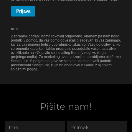
Prijava
VEČ ...
Z zbranimi podatki bomo rokovali odgovorno, obenem pa nam bodo
podatki v pomoč, da vas bomo obveščali o zadevah, ki vas zanimajo,
kar za vas pomeni boljšo uporabniško izkušnjo. Vašo odločitev lahko
spremenite kadarkoli; lahko preprosto posodobite vaše nastavitve
oz. kliknete na »Odjavite se z mailing liste« (v nogi vsakega
prejetega maila). Za marketing avtomatizacijo uporabljamo platformo
Sendpulse. S potrjeno prijavo se strinjate, da bodo vaši podatki
posredovani Sendpulse, ki jih bo obdeloval v skladu z njihovimi
splošnimi pogoji.
Pišite nam!