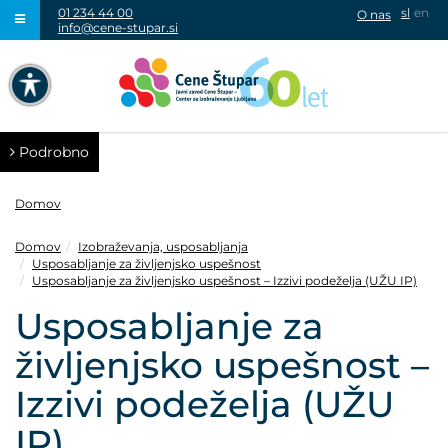
01 234 44 00
sl
en
O nas
info@cene-stupar.si
IŠČI
NAVIGACIJA PREKO TIPKOVNICE
IZKLJUČI ANIMACIJE
Podrobno
Domov
Domov
Izobraževanja, usposabljanja
Usposabljanje za življenjsko uspešnost
VISOK KONTRAST
Usposabljanje za življenjsko uspešnost – Izzivi podeželja (UŽU IP)
Usposabljanje za
SIVINE
življenjsko uspešnost –
Izzivi podeželja (UŽU
IP)