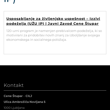
POVEČAJ PISAVO
POMANJŠAJ PISAVO
Usposabljanje za življenjsko uspešnost – Izzivi
podeželja (UŽU IP) | Javni Zavod Cene Štupar
OZNAČI NASLOVE
120-urni program je namenjen prebivalcem podeželja, ki so
motivirani za pridobitev novih znanj za izboljšanje svojega
ekonomskega in socialnega položaja.
OZNAČI POVEZAVE
PODČRTAJ POVEZAVE
ZEMLJEVID STRANI
IZJAVA O DOSTOPNOSTI
Kontakt
Cene Štupar
–
CILJ
Ulica Ambrožiča Novljana 5
1000 Ljubljana