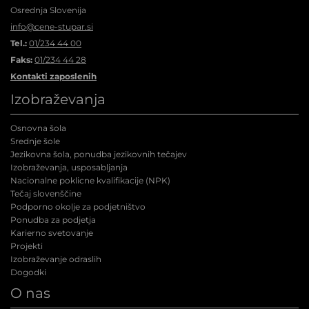
Osrednja Slovenija
info@cene-stupar.si
Tel.:
01/234 44 00
Faks:
01/234 44 28
Kontakti zaposlenih
Izobraževanja
Osnovna šola
Srednje šole
Jezikovna šola, ponudba jezikovnih tečajev
Izobraževanja, usposabljanja
Nacionalne poklicne kvalifikacije (NPK
)
Tečaj slovenščine
Podporno okolje za podjetništvo
Ponudba za podjetja
Karierno svetovanje
Projekti
Izobraževanje odraslih
Dogodki
O nas