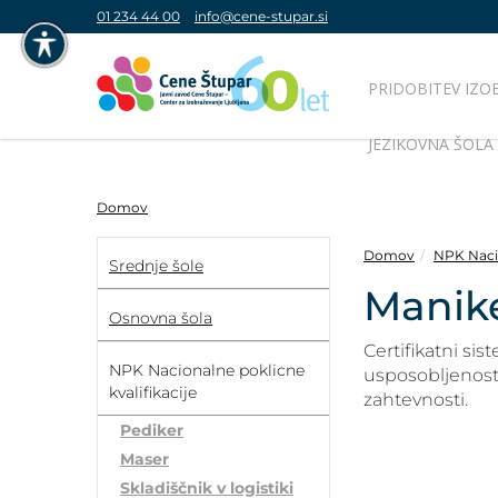
01 234 44 00
info@cene-stupar.si
PRIDOBITEV IZO
NAVIGACIJA PREKO TIPKOVNICE
JEZIKOVNA ŠOLA
IZKLJUČI ANIMACIJE
Domov
Domov
NPK Nacio
Srednje šole
Manike
VISOK KONTRAST
Osnovna šola
Certifikatni si
SIVINE
NPK Nacionalne poklicne
usposobljenosti
kvalifikacije
zahtevnosti.
Pediker
Maser
Skladiščnik v logistiki