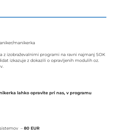
aniker/manikerka
čena z izobraževalnimi programi na ravni najmanj SOK
didat izkazuje z dokazili o opravljenih modulih oz.
v.
anikerka lahko opravite pri nas, v programu
h sistemov –
8
0 EUR