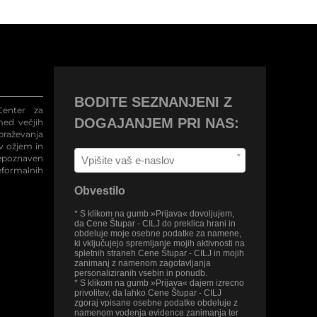
BODITE SEZNANJENI Z
enter za
DOGAJANJEM PRI NAS:
med večjih
raževanja
 v ožjem in
*
repoznaven
eformalnih
Obvestilo
* S klikom na gumb »Prijava« dovoljujem,
da Cene Štupar - CILJ do preklica hrani in
obdeluje moje osebne podatke za namene,
ki vključujejo spremljanje mojih aktivnosti na
spletnih straneh Cene Štupar - CILJ in mojih
zanimanj z namenom zagotavljanja
personaliziranih vsebin in ponudb.
* S klikom na gumb »Prijava« dajem izrecno
privolitev, da lahko Cene Štupar - CILJ
zgoraj vpisane osebne podatke obdeluje z
namenom vodenja evidence zanimanja ter