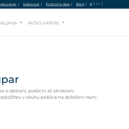
sl
en
vetovanje
Kakovost
Področja dela
Blog
IŠČI
ABLJANJA
RAZVOJ KARIERE
upar
 o delovni, poklicni ali strokovni
adolžitev v okviru poklica na določeni ravni