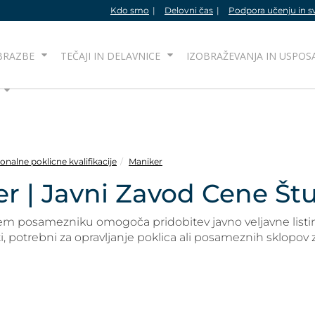
Kdo smo
Delovni čas
Podpora učenju in s
BRAZBE
TEČAJI IN DELAVNICE
IZOBRAŽEVANJA IN USPOS
nalne poklicne kvalifikacije
Maniker
r | Javni Zavod Cene Št
stem posamezniku omogoča pridobitev javno veljavne listine
, potrebni za opravljanje poklica ali posameznih sklopov z