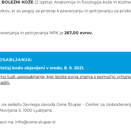
N BOLEZNI KOŽE
(2 izpita): Anatomija in fiziologija kože in Kožn
itov, ki so pogoj za pristop k preverjanju in potrjevanju za prido
everjanja in potrjevanja NPK je
267,00
evrov.
POSABLJANJA
:
tečaj bodo objavljeni v sredo, 8. 9. 2021.
mo tudi usposabljanje, kjer boste svoja znanja s pomočjo vrhuns
adili.
 na sedežu Javnega zavoda Cene Štupar - Center za izobraževanje
ovljana 5, 1000 Ljubljana
javo na: info@cene-stupar.si