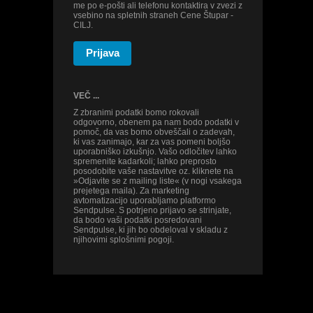
me po e-pošti ali telefonu kontaktira v zvezi z
vsebino na spletnih straneh Cene Štupar -
CILJ.
Prijava
VEČ ...
Z zbranimi podatki bomo rokovali
odgovorno, obenem pa nam bodo podatki v
pomoč, da vas bomo obveščali o zadevah,
ki vas zanimajo, kar za vas pomeni boljšo
uporabniško izkušnjo. Vašo odločitev lahko
spremenite kadarkoli; lahko preprosto
posodobite vaše nastavitve oz. kliknete na
»Odjavite se z mailing liste« (v nogi vsakega
prejetega maila). Za marketing
avtomatizacijo uporabljamo platformo
Sendpulse. S potrjeno prijavo se strinjate,
da bodo vaši podatki posredovani
Sendpulse, ki jih bo obdeloval v skladu z
njihovimi splošnimi pogoji.