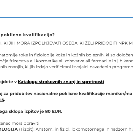
poklicno kvalifikacijo?
 KI JIH MORA IZPOLNJEVATI OSEBA, KI ŽELI PRIDOBITI NPK M
natomije roke in fiziologije kože in kožnih boleznih, ki so dolo
očja frizerstva ali kozmetike ali zdravstva ali farmacije in jih kan
nih znanjih, ki jih izdajo verificirani izvajalci navedenih programo
ajdete v
Katalogu strokovnih znanj in spretnosti
goj za pridobitev nacionalne poklicne kvalifikacije maniker/m
ik
.
a sklopa izpitov je 80 EUR.
leženec mora opraviti
LOGIJA
(1 izpit): Anatom. in fiziol. lokomotornega in nadzorni