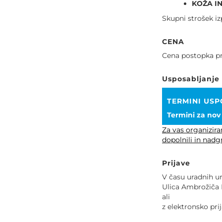
KOŽA I
Skupni strošek izp
CENA
Cena postopka pr
Usposabljanje
TERMINI US
Termini za nov 
Za vas organizira
dopolnili in nadgr
Prijave
V času uradnih ur
Ulica Ambrožiča N
ali
z elektronsko pri