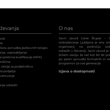
aževanja
O nas
Javni zavod Cene Štupar – C
ola
izobraževanje Ljubljana je ena iz
le
organizacij na področju izob
šola, ponudba jezikovnih tečajev
odraslih v Sloveniji. Javni zavod je
nja, usposabljanja
širšem okolju že več kot 60 let p
 poklicne kvalifikacije (NPK
)
po pestri ponudbi formalnih in n
enščine
programov za vse generacije.
okolje za podjetništvo
Izjava o dostopnosti
a podjetja
svetovanje
nje odraslih