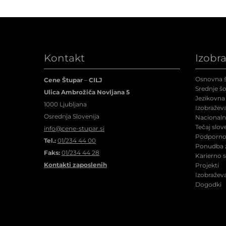
Kontakt
Izobr
Osnovna š
Cene Štupar
–
CILJ
Srednje šo
Ulica Ambrožiča Novljana 5
Jezikovna 
1000 Ljubljana
Izobraževa
Osrednja Slovenija
Nacionalne
Tečaj slov
info@cene-stupar.si
Podporno 
Tel.:
01/234 44 00
Ponudba z
Faks:
01/234 44 28
Karierno 
Kontakti zaposlenih
Projekti
Izobraževa
Dogodki