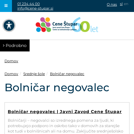
01 234 44 00
sl
en
O nas
info@cene-stupar.si
IŠČI
NAVIGACIJA PREKO TIPKOVNICE
IZKLJUČI ANIMACIJE
Podrobno
Domov
Domov
Srednje šole
Bolničar negovalec
VISOK KONTRAST
Bolničar negovalec
SIVINE
Bolničar negovalec | Javni Zavod Cene Štupar
Bolničarji – negovalci so izrednega pomena za ljudi, ki
potrebujejo podporo in oskrbo tako v domovih za starejše
kot tudi v bolnišnicah ali na domu. Zaključite srednješolsko