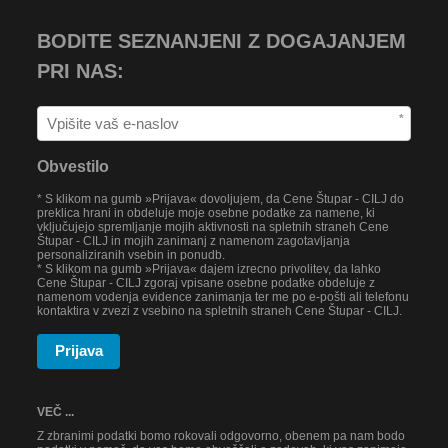
BODITE SEZNANJENI Z DOGAJANJEM
PRI NAS:
*
Obvestilo
* S klikom na gumb »Prijava« dovoljujem, da Cene Štupar - CILJ do
preklica hrani in obdeluje moje osebne podatke za namene, ki
vključujejo spremljanje mojih aktivnosti na spletnih straneh Cene
Štupar - CILJ in mojih zanimanj z namenom zagotavljanja
personaliziranih vsebin in ponudb.
* S klikom na gumb »Prijava« dajem izrecno privolitev, da lahko
Cene Štupar - CILJ zgoraj vpisane osebne podatke obdeluje z
namenom vodenja evidence zanimanja ter me po e-pošti ali telefonu
kontaktira v zvezi z vsebino na spletnih straneh Cene Štupar - CILJ.
Prijava
VEČ ...
Z zbranimi podatki bomo rokovali odgovorno, obenem pa nam bodo