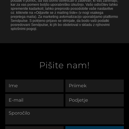
podatki v pomoč, da vas bomo obveščali o zadevah, ki vas zanimajo,
kar za vas pomeni boljšo uporabniško izkušnjo. Vašo odločitev lahko
spremenite kadarkoli; lahko preprosto posodobite vaše nastavitve
oz. kliknete na »Odjavite se z mailing liste« (v nogi vsakega
prejetega maila). Za marketing avtomatizacijo uporabljamo platformo
Sendpulse. S potrjeno prijavo se strinjate, da bodo vaši podatki
posredovani Sendpulse, ki jih bo obdeloval v skladu z njihovimi
splošnimi pogoji.
Pišite nam!